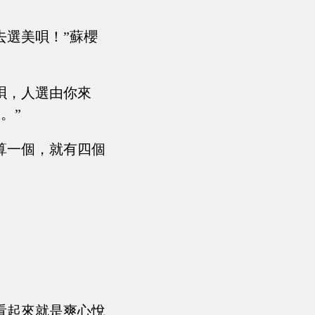
去選美唄！”蘇櫻
唄，人選由你來
。”
算一個，就有四個
看起來就是爽心悅