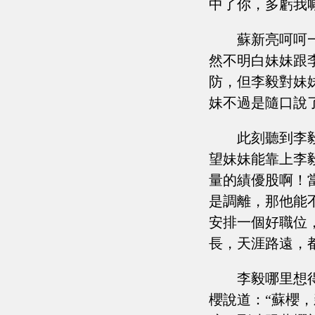
中了你，多虧我
蘇新亮呵呵
然不明白妹妹跟
防，但李毅對妹
妹不過是隨口說
此刻聽到李
望妹妹能靠上李
量的績優股啊！
是調離，那他能
安排一個好職位
長，天涯路遠，
李毅哪里想
櫻說道：“蘇櫻