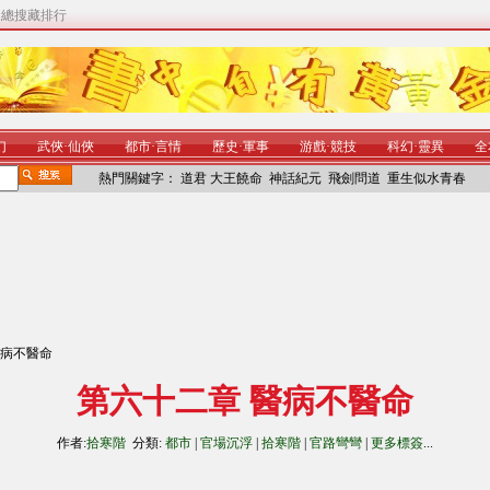
|
總搜藏排行
幻
武俠
·
仙俠
都市
·
言情
歷史
·
軍事
游戲
·
競技
科幻
·
靈異
全
熱門關鍵字：
道君
大王饒命
神話紀元
飛劍問道
重生似水青春
醫病不醫命
第六十二章 醫病不醫命
作者:
拾寒階
分類:
都市
|
官場沉浮
|
拾寒階
|
官路彎彎
|
更多標簽
...