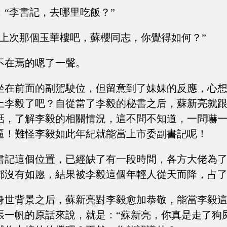
：“李書記，去哪里吃飯？”
去上次那個玉華樓吧，蘇櫻同志，你覺得如何？”
不在焉的嗯了一聲。
坐在前面的副駕駛位，但留意到了妹妹的反應，心
上李毅了吧？自從當了李毅的秘書之后，蘇新亮就
話，了解李毅的相關情況，這不問不知道，一問嚇
逼！難怪李毅如此年紀就能當上市委副書記呢！
書記這個位置，已經缺了有一段時間，各方大佬為
都沒有如愿，結果被李毅這個年輕人從天而降，占
身世背景之后，蘇新亮對李毅愈加恭敬，能當李毅
張一帆的原話來說，就是：“蘇新亮，你真是走了狗