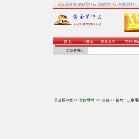
黃金屋首頁
|
總點擊排行
|
周點擊排行
|
月點擊排行
首 頁
手機版
最新章節
玄幻
·
奇
文章查詢：
黃金屋中文
>>
官路彎彎
>>
目錄
>> 第六十二章 