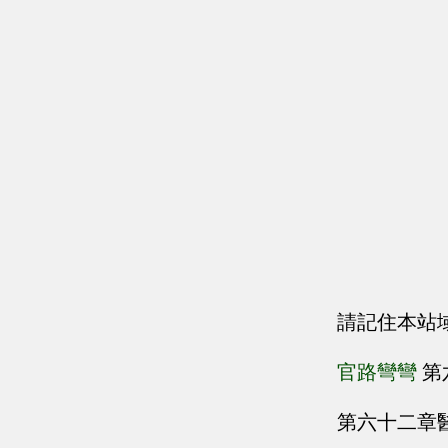
請記住本站
官路彎彎
第
第六十二章