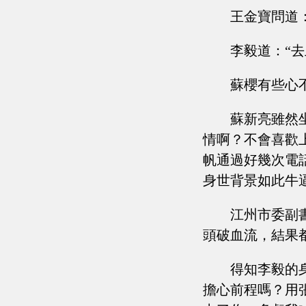
王金寶問道
李毅道：“
蘇櫻有些心
蘇新亮雖然
情啊？不會喜歡
帆通過好幾次電
身世背景如此牛
江州市委副
頭破血流，結果
得知李毅的
擔心前程嗎？用