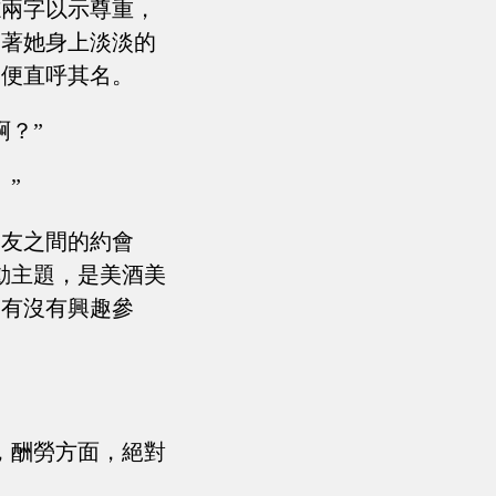
志兩字以示尊重，
聞著她身上淡淡的
，便直呼其名。
啊？”
”
朋友之間的約會
動主題，是美酒美
，有沒有興趣參
，酬勞方面，絕對