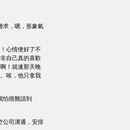
難求，嗯，形象氣
啊！心情便好了不
莫非自己真的喜歡
話啊！就連那天晚
動。唉，他只拿我
我怕很難請到
空公司溝通，安排