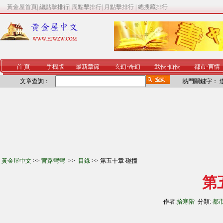
黃金屋首頁
|
總點擊排行
|
周點擊排行
|
月點擊排行
|
總搜藏排行
首 頁
手機版
最新章節
玄幻
·
奇幻
武俠
·
仙俠
都市
·
言情
文章查詢：
熱門關鍵字：
黃金屋中文
>>
官路彎彎
>>
目錄
>> 第五十章 碰撞
第
作者:
拾寒階
分類:
都