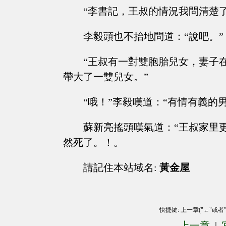
“李書記，王叔的情況我問清楚
李毅頭也不抬地問道：“說吧。”
“王叔有一對雙胞胎兒女，妻子
帶大了一雙兒女。”
“哦！”李毅嘆道：“有情有義的男
蘇新亮搖頭嘆氣道：“王叔家里
然死了。！。
請記住本站域名:
黃金屋
快捷鍵: 上一章("←"或者
上一章
|