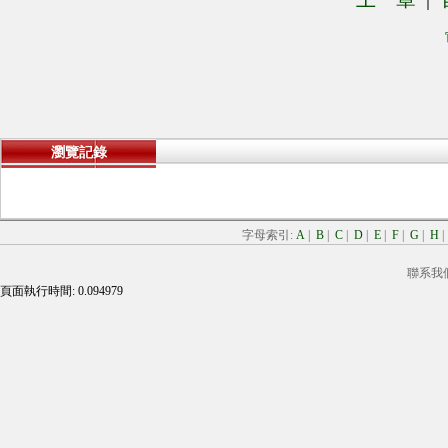
瀏覽記錄
字母索引:
A
|
B
|
C
|
D
|
E
|
F
|
G
|
H
聯系我
頁面執行時間: 0.094979