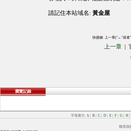
請記住本站域名:
黃金屋
快捷鍵: 上一章("←"或者
上一章
|
瀏覽記錄
字母索引:
A
|
B
|
C
|
D
|
E
|
F
|
G
|
H
聯系我