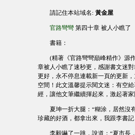
請記住本站域名:
黃金屋
官路彎彎
第四十章 被人小瞧了
書籍：
(精著《官路彎彎巔峰精作》源作
章被人小瞧了速秒更，感謝書文迷對
更好，永不停息連載新一頁的更新，
空間！此文溫馨提示閱文迷：有空給
經，讓他文筆繼續揮起來，激起著家
夏坤一折大腿：“糊涂，居然沒
珍藏的好酒，都拿出來，我跟李書記
李毅嚇了一跳，說道：“夏市長