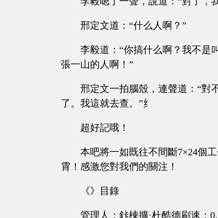
李毅嗯了一聲，說道：“對了，
邢定文道：“什么人啊？”
李毅道：“你搞什么啊？我不是
張一山的人啊！”
邢定文一拍腦殼，連聲道：“對
了。我這就去查。”纟
超好記哦！
本吧將一如既往不間斷7×24
霄！感激您對我們的關注！
《》目錄
管理人：鉲棟擴·杜酷德刷速：0.52