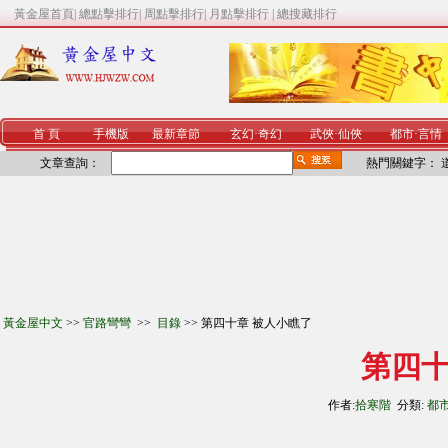
黃金屋首頁
|
總點擊排行
|
周點擊排行
|
月點擊排行
|
總搜藏排行
首 頁
手機版
最新章節
玄幻
·
奇幻
武俠
·
仙俠
都市
·
言情
文章查詢：
熱門關鍵字：
黃金屋中文
>>
官路彎彎
>>
目錄
>> 第四十章 被人小瞧了
第四十
作者:
拾寒階
分類:
都