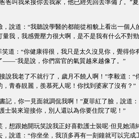
我爸爸叫我來接你去我家，他已經先回去準備了。”
臉，說道：“我聽說學醫的都能從相貌上看出一個人
打量我，我感覺壓力很大啊，是不是我有什么不對勁
夏菲笑道：“你健康得很，我只是太久沒見你，覺得你
了——ˉ我是說，你們當官的氣質越來越像了。”
直接說我老了不就行了，歲月不饒人啊！”李毅道：“
的，青春靚麗，羨慕死人呢！你找到婆家了沒有？”
李書記，你一見面就調侃我啊！”夏菲紅了臉，說道：
身護士裝來迎接你，別人還以為你要住院了呢！”
笑，想跟她開玩笑說我正好喜歡護士裝呢·但見她清
去，說道：“你坐坐，我頂多再有一刻鐘就可以完成