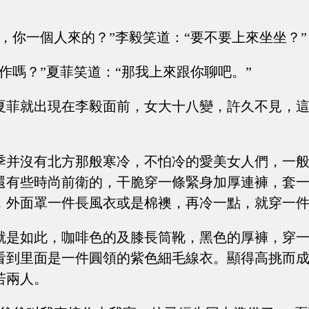
好，你一個人來的？”李毅笑道：“要不要上來坐坐？”
作嗎？”夏菲笑道：“那我上來跟你聊吧。”
夏菲就出現在李毅面前，女大十八變，許久不見，
季并沒有北方那般寒冷，不怕冷的愛美女人們，一
還有些時尚前衛的，干脆穿一條緊身加厚連褲，套
，外面罩一件長風衣或是棉襖，再冷一點，就穿一
就是如此，咖啡色的及膝長筒靴，黑色的厚褲，穿
看到里面是一件圓領的紫色細毛線衣。顯得高挑而
若兩人。