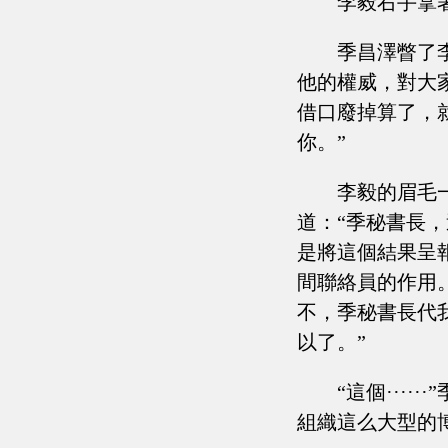
李毅右手拿
季昌澤瞥了
他的權威，對大
借口廢掉算了，
你。”
李毅的眉毛
道：“季秘書長
是將這個結果呈
間聯絡員的作用
不，季秘書長代
以了。”
“這個···
組織這么大型的