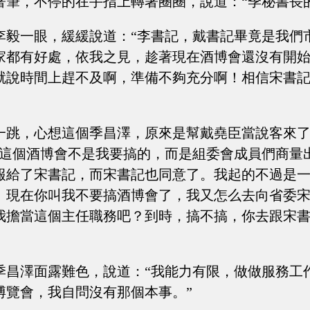
著筆，不停的在手指上轉著圈圈，說道：“季秘書長
李毅一眼，緩緩說道：“李書記，戴書記畢竟是我們
家都有好處，依我之見，趁著現在酒博會還沒有開
就說時間上趕不及啊，準備不夠充分啊！相信宋書
一跳，心想這個季昌澤，原來是幫戴堯臣當說客來
，這個酒博會不是我要搞的，而是組委會成員們商量
報給了宋書記，而宋書記也同意了。我起的不過是
。現在你叫我不要搞酒博會了，我又怎么去向省委
我擔當這個主任職務吧？到時，搞不搞，你去跟宋
···”季昌澤面露難色，說道：“我能力有限，做做服務
博覽會，我自問沒有那個本事。”