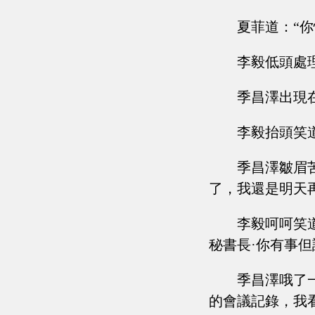
夏菲道：“
李毅低頭處
季昌澤出現
李毅抬頭笑
季昌澤皺眉
了，我還是明天
李毅呵呵笑
秘書長·你有事但
季昌澤哦了
的會議記錄，我