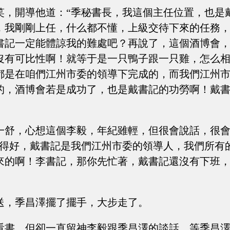
笑，開導他道：“季秘書長，我這個主任位置，也是
，我剛剛上任，什么都不懂，上級交待下來的任務
書記一定能體諒我的難處吧？再說了，這個酒博會
沒有可比性啊！就等于是一只鴨子跟一只雞，怎么
都是在咱們江州市委的領導下完成的，而我們江州
的，酒博會若是成功了，也是戴書記的功勞啊！戴
一舒，心想這個李毅，年紀雖輕，但很會說話，很
說得好，戴書記是我們江州市委的領導人，我們所有
來的啊！李書記，那你先忙著，戴書記還沒有下班
送，季昌澤擺了擺手，大步走了。
看書，但卻一直留神李毅跟季昌澤的談話，等季昌