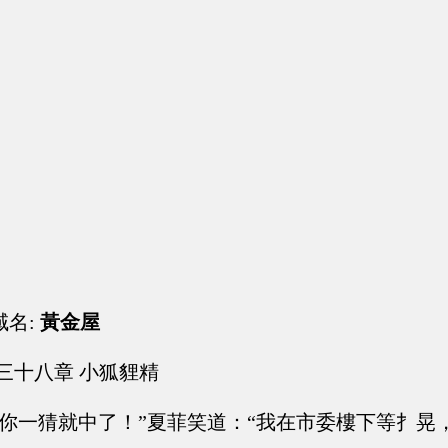
域名:
黃金屋
三十八章 小狐貍精
，你一猜就中了！”夏菲笑道：“我在市委樓下等扌晃