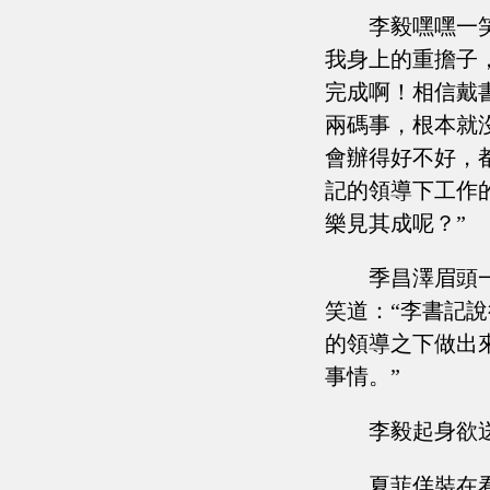
李毅嘿嘿一
我身上的重擔子
完成啊！相信戴
兩碼事，根本就
會辦得好不好，
記的領導下工作
樂見其成呢？”
季昌澤眉頭
笑道：“李書記
的領導之下做出
事情。”
李毅起身欲
夏菲佯裝在