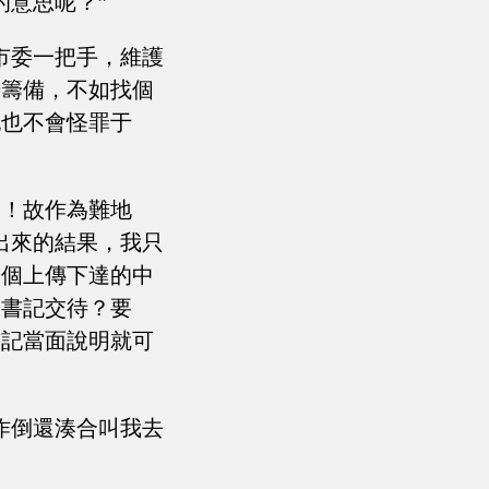
的意思呢？”
市委一把手，維護
始籌備，不如找個
記也不會怪罪于
了！故作為難地
出來的結果，我只
一個上傳下達的中
宋書記交待？要
書記當面說明就可
工作倒還湊合叫我去