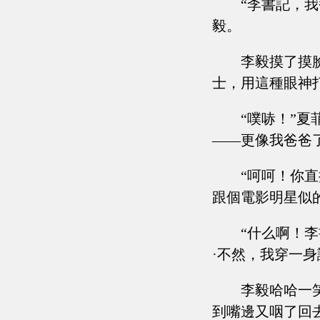
“李書記，
毅。
李毅摸了摸
士，用這種眼神
“噗哧！”
——更像我爸爸
“呵呵！你
跟個電影明星似
“什么啊！
·不然，我穿一
李毅哈哈一
到嘴邊又咽了回