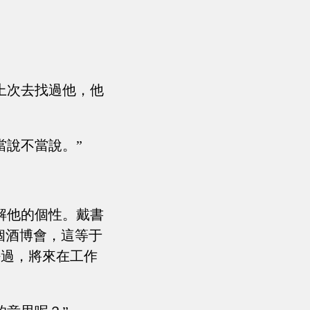
上次去找過他，他
當說不當說。”
解他的個性。戴書
個酒博會，這等于
好過，將來在工作