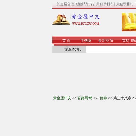
黃金屋首頁
|
總點擊排行
|
周點擊排行
|
月點擊排行
首 頁
手機版
最新章節
玄幻
·
奇
文章查詢：
黃金屋中文
>>
官路彎彎
>>
目錄
>> 第三十八章 