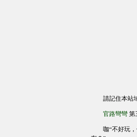
請記住本站
官路彎彎
第
咖“不好玩