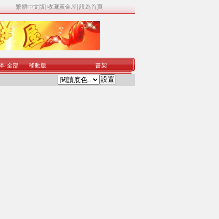
繁體中文版
|
收藏黃金屋
|
設為首頁
本
·
全部
移動版
書架