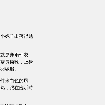
這小妮子出落得越
般就是穿兩件衣
一雙長筒靴，上身
件羽絨服。
一件米白色的風
成熟，跟在臨沂時