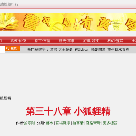
|
總搜藏排行
幻
武俠
·
仙俠
都市
·
言情
歷史
·
軍事
游戲
·
競技
科幻
·
靈異
全
熱門關鍵字：
道君
大王饒命
神話紀元
飛劍問道
重生似水青春
小狐貍精
第三十八章 小狐貍精
作者:
拾寒階
分類:
都市
|
官場沉浮
|
拾寒階
|
官路彎彎
|
更多標簽
...