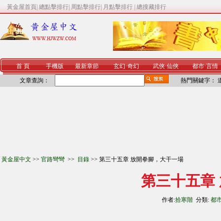
黃金屋首頁
|
總點擊排行
|
周點擊排行
|
月點擊排行
|
總搜藏排行
首 頁
手機版
最新章節
玄幻
·
奇幻
武俠
·
仙俠
都市
·
言情
文章查詢：
熱門關鍵字：
黃金屋中文
>>
官路彎彎
>>
目錄
>> 第三十五章 放開拳腳，大干一場
第三十五章
作者:
拾寒階
分類:
都