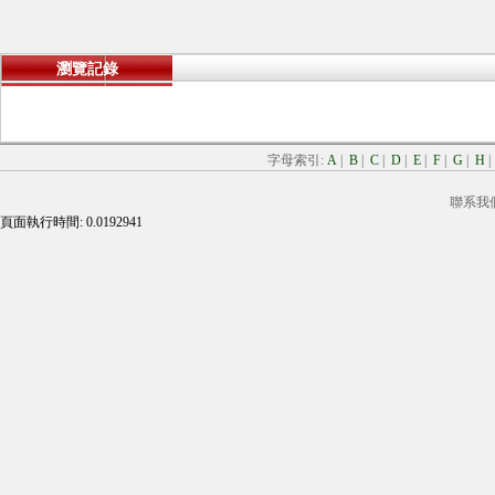
瀏覽記錄
字母索引:
A
|
B
|
C
|
D
|
E
|
F
|
G
|
H
聯系我
頁面執行時間: 0.0192941