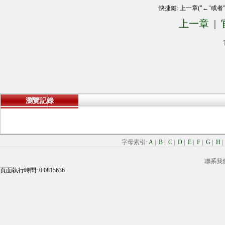
快捷鍵: 上一章("←"或者
上一章
|
瀏覽記錄
字母索引:
A
|
B
|
C
|
D
|
E
|
F
|
G
|
H
聯系我
頁面執行時間: 0.0815636