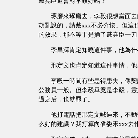
戴堯臣還會對李毅好嗎？
琢磨來琢磨去，李毅很想當面去
胡亂說的，請戴xxx不必介懷。但
的效果，那不等于是捅了戴堯臣一刀
季昌澤肯定知曉這件事，他為什
邢定文也肯定知道這件事情，他
李毅一時間有些患得患失，像契
公務員一般。但李毅畢竟是李毅，靈
過之后，也就罷了。
他打電話把邢定文喊過來，不動
么好的建議？我打算向省委宋xxx去