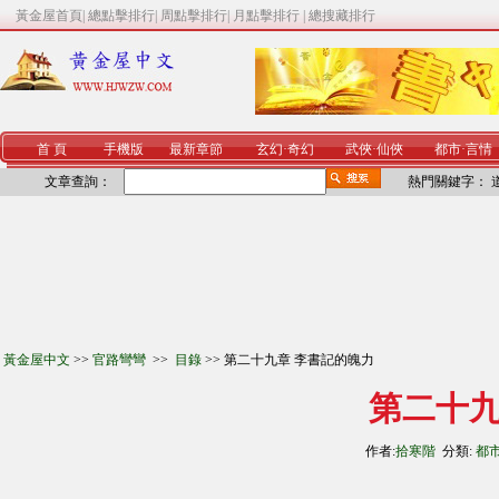
黃金屋首頁
|
總點擊排行
|
周點擊排行
|
月點擊排行
|
總搜藏排行
首 頁
手機版
最新章節
玄幻
·
奇幻
武俠
·
仙俠
都市
·
言情
文章查詢：
熱門關鍵字：
黃金屋中文
>>
官路彎彎
>>
目錄
>> 第二十九章 李書記的魄力
第二十九
作者:
拾寒階
分類:
都