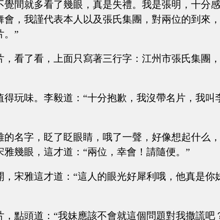
不覺間就多看了幾眼，真是失禮。我是張明，十分感
舞會，我謹代表本人以及張氏集團，對兩位的到來
片。”
片，看了看，上面只寫著三行字：江州市張氏集團
值得玩味。李毅道：“十分抱歉，我沒帶名片，我叫
雅的名字，眨了眨眼睛，哦了一聲，好像想起什么
宋雅幾眼，這才道：“兩位，幸會！請隨便。”
開，宋雅這才道：“這人的眼光好犀利哦，他真是你
片，點頭道：“我妹應該不會就這個問題對我撒謊吧？