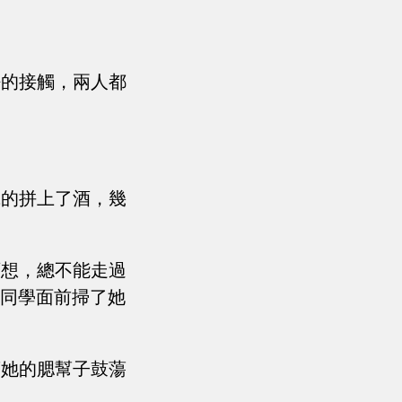
密的接觸，兩人都
識的拼上了酒，幾
可想，總不能走過
她同學面前掃了她
著她的腮幫子鼓蕩