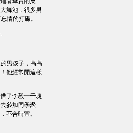
，鋪著華貴的桌
個大舞池，很多男
正忘情的打碟。
少。
恤的男孩子，高高
了！他經常開這樣
她借了李毅一千塊
樣去參加同學聚
板，不合時宜。