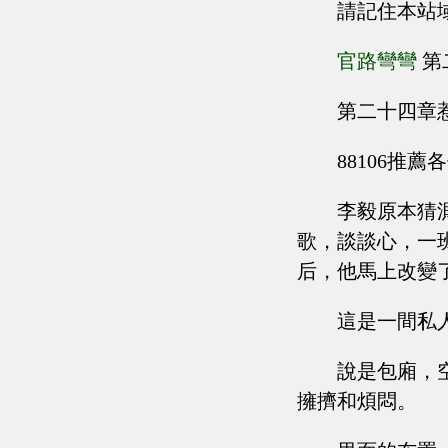
請記住本站
官路彎彎
第
第二十四章
88106推
李毅原本猜
歌，談談心，一
后，他馬上改變
這是一間私
說是包廂，
擁擠和煩悶。