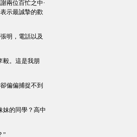
謝兩位百忙之中·
，表示最誠摯的歡
，張明，電話以及
李毅。這是我朋
，卻偏偏捕捉不到
妹妹的同學？高中
”