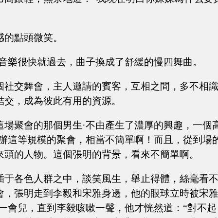
感的點頭微笑。
的音樂很快就過去，曲子換成了舒緩的慢四舞曲。
個社交舞會，主人邀請的賓客，互相之間，多不相
結交，成為彼此有用的資源。
這場聚會的那個男生·不由產生了濃厚的興趣，一個
舉辦這等規模的聚會，相當不簡單啊！而且，從到場
來頭的人物。這個張明的背景，看來不簡單啊。
插于各色人群之中，談笑風生，舉止得體，絲毫看
會，張明走到李毅和宋雅身邊，他的眼球立時被宋
好一會兒，直到李毅咳嗽一聲，他才恍然道：“對不