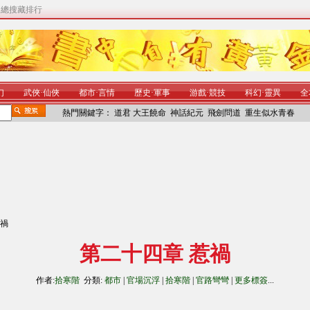
|
總搜藏排行
幻
武俠
·
仙俠
都市
·
言情
歷史
·
軍事
游戲
·
競技
科幻
·
靈異
全
熱門關鍵字：
道君
大王饒命
神話紀元
飛劍問道
重生似水青春
惹禍
第二十四章 惹禍
作者:
拾寒階
分類:
都市
|
官場沉浮
|
拾寒階
|
官路彎彎
|
更多標簽
...