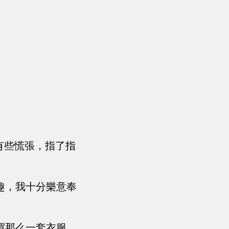
有些慌張，指了指
趣，我十分樂意奉
買那么一套衣服