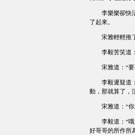
李樂樂卻快
了起來。
宋雅輕輕推
李毅苦笑道：
宋雅道：“要
李毅遲疑道
動，那就算了，
宋雅道：“
李毅道：“
好哥哥的所作所