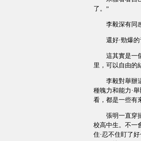
了。”
李毅深有同
還好·勁爆
這其實是一
里，可以自由的
李毅對舉辦
種魄力和能力·
看，都是一些有
張明一直穿
校高中生。不一
住·忍不住盯了