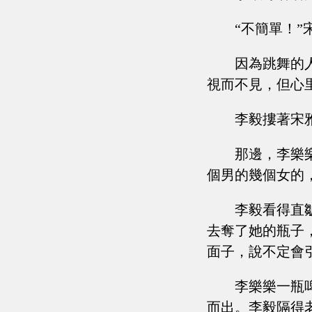
“不簡單！
因為跳舞的
視而不見，但心
李毅摟著宋
那邊，李樂
個男的幾個女的
李毅看得直
去奪了她的瓶子
面子，說不定會
李樂樂一瓶
而出。李毅隔得