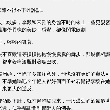
”宋雅不得不下此評語。
人比較多，李毅和宋雅的身體不時的來上一些更親
里那份異樣的美妙－感覺，卻像閃電般劃
雅，輕輕的舞著。
樂不喜歡這等摟摟抱抱慢慢騰騰的舞步，跟幾個相
，都拿著啤酒瓶對著嘴巴吹。
皺眉頭，但除了多加注意外，他也沒有更好的辦法
，不準她喝吧？年輕人都好個面子●‘若覺得李毅在
引來更大的逆反。
啤酒吹下肚，就打起飽嗝兒來，一股濃烈的酒氣隨
老遠，似乎都能聞到那醉人的酒香。