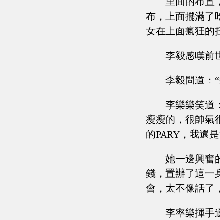
里面的布置
布，上面擺滿了
女在上面瘋狂的
李毅感嘆前
李毅問道：
李樂樂笑道
瘦瘦的，很帥氣
的PARY，我還
她一邊興奮
錢，置辦了這一
會，太不像話了
李率樂揮手