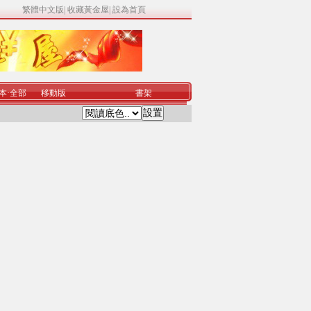
繁體中文版
|
收藏黃金屋
|
設為首頁
本
·
全部
移動版
書架