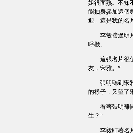
姐很面熟。不知
能抽身參加這個
迎。這是我的名
李彀接過明
呼機。
這張名片很
友，宋雅。”
張明聽到宋
的樣子，又望了
看著張明離
生？”
李毅盯著名