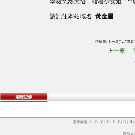
李毅恍然大悟，指著少女道：“
請記住本站域名:
黃金屋
快捷鍵: 上一章("←"或者
上一章
|
瀏覽記錄
字母索引:
A
|
B
|
C
|
D
|
E
|
F
|
G
|
H
聯系我