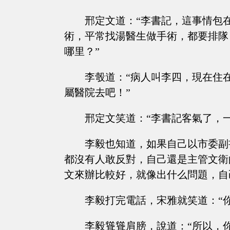
邢定文道：“李書記，這事情包
術，平常找湯醫生做手術，都要排隊
哪里？”
李彀道：“病人叫李四，現在住
屬醫院去吧！”
邢定文笑道：“李書記客氣了，
李毅也知道，如果自己以市委副
都沒有人敢反對，自己還是主管文衛
文來辦比較好，就像出什么問題，自
李毅打完電話，宋雅就笑道：“
李毅聳聳肩膀，說道：“所以，