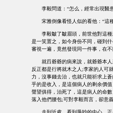
李毅問道：“怎么，經常出現醫
宋雅倒像看怪人似的看他：“這
李毅皺了皺眉頭，前世他對這種
是一笑置之，如今身份不同，碰到什
審視一遍，竟然發現同一件事，在不
就舀爺爺的病來說，就爺爺本人
反正都是行將就木之人;李家的人可
力，沒事錢去治，也就只能祈求上蒼
乎的是收入，是這個病人的剩余價值
聲望俱得，治死了，這是病人的命數
落入他們腰包;可對李毅而言，卻意
走到近處，看到爭吵的中心，正