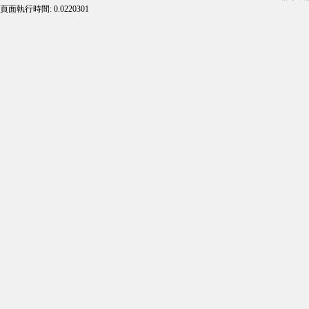
頁面執行時間: 0.0220301