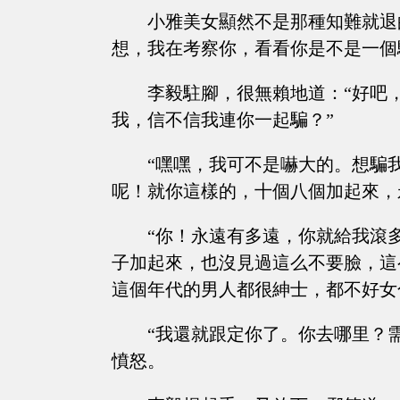
小雅美女顯然不是那種知難就退
想，我在考察你，看看你是不是一個
李毅駐腳，很無賴地道：“好吧
我，信不信我連你一起騙？”
“嘿嘿，我可不是嚇大的。想騙
呢！就你這樣的，十個八個加起來，
“你！永遠有多遠，你就給我滾
子加起來，也沒見過這么不要臉，這
這個年代的男人都很紳士，都不好女
“我還就跟定你了。你去哪里？
憤怒。