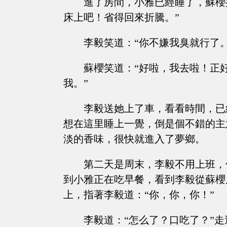
進了房間，小雅已經睡了，蘇櫻
床上吧！省得回來折騰。”
李毅笑道：“你不嫌我臭就行了。
蘇櫻笑道：“好啦，我去啦！正
我。”
李毅送她上了車，看看時間，已
想在這里睡上一覺，倒是個不錯的主
淡的香味，很快就進入了夢鄉。
第二天是周末，李毅不用上班，
到小雅正在吃早餐，看到李毅從蘇櫻
上，指著李毅道：“你，你，你！”
李毅道：“怎么了？口吃了？”