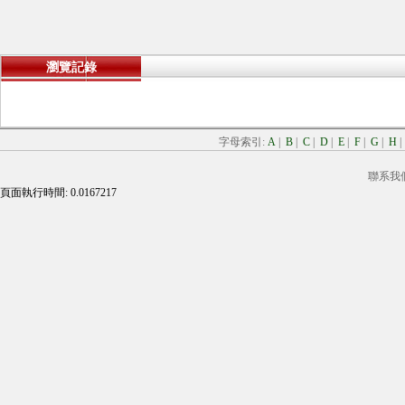
瀏覽記錄
字母索引:
A
|
B
|
C
|
D
|
E
|
F
|
G
|
H
聯系我
頁面執行時間: 0.0167217