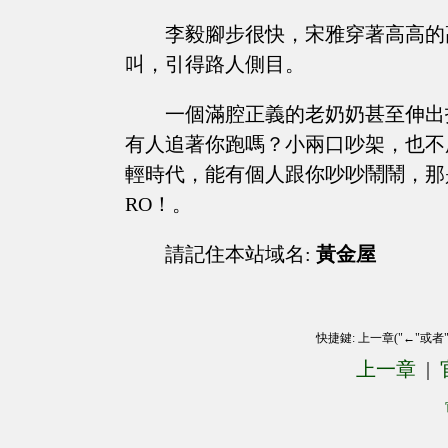
李毅腳步很快，宋雅穿著高高的
叫，引得路人側目。
一個滿腔正義的老奶奶甚至伸出
有人追著你跑嗎？小兩口吵架，也不
輕時代，能有個人跟你吵吵鬧鬧，那
RO！。
請記住本站域名:
黃金屋
快捷鍵: 上一章("←"或者
上一章
|