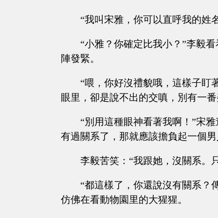
“我叫宋雅，你可以直呼我的姓
“小雅？你確定比我小？”李毅
陣發緊。
“喂，你好沒禮貌哦，這樣子盯
眼里，卻是說不出的交嗔，別有一番
“別用這種眼神看著我啊！”宋
有過關系了，那就應該擔負起一個男
李毅苦笑：“我跟她，沒關系。
“都這樣了，你還說沒有關系？
仿佛在看動物園里的大猩猩。