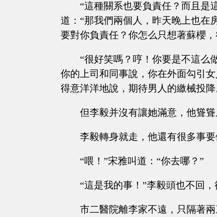
“這種關系也要負責任？而且是
道：“那我們兩個人，昨天晚上也在
要對你負責任？你怎么只想著蘇櫻，
“很好笑嗎？哼！你要是不這么
你的上司和同事說，你在外面勾引女
得意洋洋地說，期待男人的繳械投降
但李毅并沒有讓她滿意，他聳聳
李毅轉身就走，他還有很多事要
“喂！”宋雅叫道：“你去哪？”
“這是我的事！”李毅頭也不回
市二醫院離李家不遠，只隔著兩