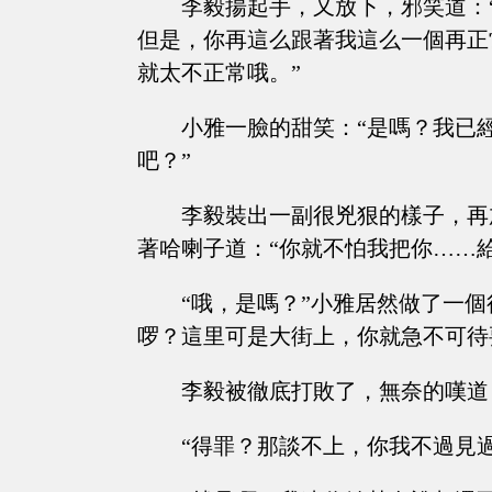
李毅揚起手，又放下，邪笑道：
但是，你再這么跟著我這么一個再正
就太不正常哦。”
小雅一臉的甜笑：“是嗎？我已
吧？”
李毅裝出一副很兇狠的樣子，再
著哈喇子道：“你就不怕我把你……給
“哦，是嗎？”小雅居然做了一
啰？這里可是大街上，你就急不可待
李毅被徹底打敗了，無奈的嘆道
“得罪？那談不上，你我不過見