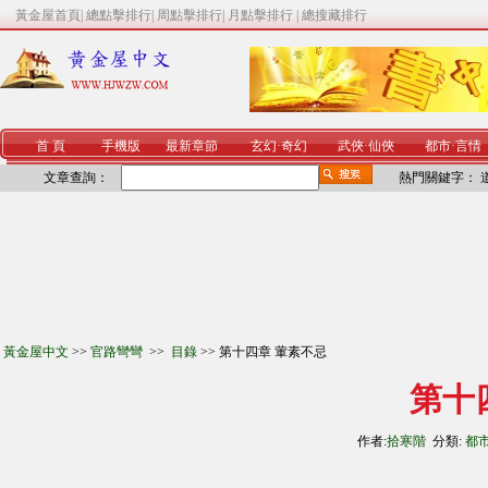
黃金屋首頁
|
總點擊排行
|
周點擊排行
|
月點擊排行
|
總搜藏排行
首 頁
手機版
最新章節
玄幻
·
奇幻
武俠
·
仙俠
都市
·
言情
文章查詢：
熱門關鍵字：
黃金屋中文
>>
官路彎彎
>>
目錄
>> 第十四章 葷素不忌
第十
作者:
拾寒階
分類:
都