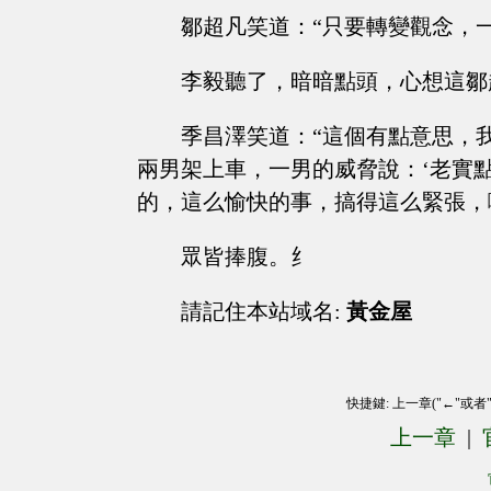
鄒超凡笑道：“只要轉變觀念，
李毅聽了，暗暗點頭，心想這鄒
季昌澤笑道：“這個有點意思，
兩男架上車，一男的威脅說：‘老實
的，這么愉快的事，搞得這么緊張，
眾皆捧腹。纟
請記住本站域名:
黃金屋
快捷鍵: 上一章("←"或者
上一章
|