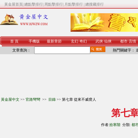
黃金屋首頁
|
總點擊排行
|
周點擊排行
|
月點擊排行
|
總搜藏排行
首 頁
手機版
最新章節
玄幻
·
奇幻
武俠
·
仙俠
都市
·
言情
文章查詢：
熱門關鍵字：
黃金屋中文
>>
官路彎彎
>>
目錄
>> 第七章 從來不威脅人
第七章
作者:
拾寒階
分類:
都