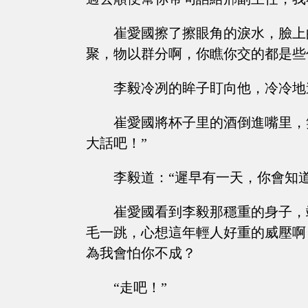
崔愛國擦了擦眼角的淚水，臉上
聚，物以群分啊，你瞧你交的都是些
李毅冷冽的眸子盯向他，冷冷地
崔愛國將杯子里的酒倒進嘴里，
大話吧！”
李毅道：“遲早有一天，你會知
崔愛國看到李毅那穩重的身子，
毛一跳，心想這年輕人好重的威壓啊
為我會怕你不成？
“走吧！”