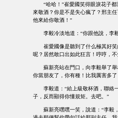
“哈哈！”崔愛國笑得眼淚花子
來敬酒？你是不是失心瘋了？邢主任
他來給你敬酒！”
李毅冷淡地道：“你跟他說，李
崔愛國像是聽到了什么極其好笑
呢？居然敢口出如此狂言！哼哼，不
蘇新亮站在門口，向李毅舉了舉
你當朋友了，你有種！比我厲害多了
李毅道：“給上級敬杯酒，聯絡
子，反而顯得你懂規矩。去吧。”
蘇新亮嘿嘿一笑，說道：“李毅
過去順便幫你帶句話給邢副主任，我