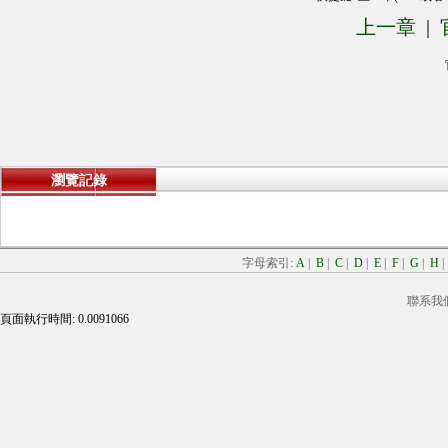
上一章
|
瀏覽記錄
字母索引:
A
|
B
|
C
|
D
|
E
|
F
|
G
|
H
聯系我
頁面執行時間: 0.0091066