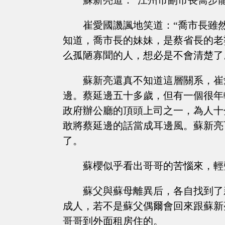
蘇新亮道：“江州市副市長喬步
崔愛國譏諷地笑道：“喬市長雖
知道，喬市長的妹妹，是蔡省長的老
么孤陋寡聞的人，想必是不會清楚了
蘇新亮還真不知道這層關系，崔
邊。蔡延邊五十多歲，但有一個很年
政府辦公廳的頂頭上司之一，為人十
敢將蔡延邊的話當成耳邊風。蘇新亮
了。
蘇櫻似乎看出哥哥的苦惱來，輕
蘇父與蘇母離異后，各自找到了
成人，若不是蘇父偶爾會回來跟蘇新
哥哥到外面租房住的。