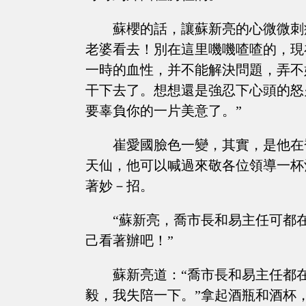
蘇櫻的話，讓蘇新亮的心微微刺
老婆看去！別在這里嘰嘰喳喳的，現
一時的血性，并不能解決問題，弄不
干下去了。想想還是強忍下心頭的怒
要辜負你的一片美意了。”
崔愛國臉色一變，其實，是他在
天仙，他可以喊過來敬各位領導一杯
著妙－招。
“蘇新亮，喬市長和易主任可都
己看著辦吧！”
蘇新亮道：“喬市長和易主任都
毅，我失陪一下。”拿起酒瓶和酒杯