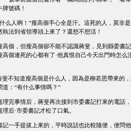
牛牌號碼！
著什么人咧！”瘦高個手心全是汗。這死的人，莫非
然執法到省領導頭上來了？還想不想活！
瘦高個，但瘦高個卻不能不認識蔣斐，見到縣委書
瘦高個連死的心都有了·他真恨自己今天出門時怎么
。
”蔣斐不知道瘦高個是什么人，因為是柳若思帶來的
道：“有什么事情嗎？”
處理完事情后，蔣斐再次接到市委書記打來的電話
處理后·市委書記才松了口氣。
書記一手提拔上來的，平時說話也比較隨便，便問