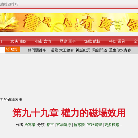
|
總搜藏排行
幻
武俠
·
仙俠
都市
·
言情
歷史
·
軍事
游戲
·
競技
科幻
·
靈異
全
熱門關鍵字：
道君
大王饒命
神話紀元
飛劍問道
重生似水青春
權力的磁場效用
第九十九章 權力的磁場效用
作者:
拾寒階
分類:
都市
|
官場沉浮
|
拾寒階
|
官路彎彎
|
更多標簽
...