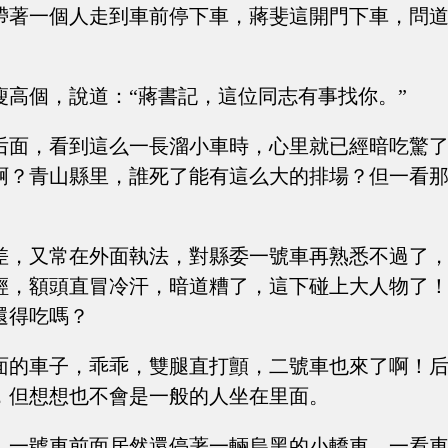
帶著一個人走到車前停下車，蔣斐這開門下車，問道
瘦高個，說道：“蔣書記，這位同志有事找你。”
后面，看到這么一長溜小車時，心里就已經暗吃驚
啊？青山縣里，誰死了能有這么大的排場？但一看
差，又常在外面執法，對縣委一號車再熟悉不過了
輕，額頭直冒冷汗，暗道糟了，這下碰上大人物了
還得吃嗎？
面的車子，乖乖，雙腿直打顫，二號車也來了啊！
，但想想也不會是一般的人坐在里面。
，一號車前面居然還停著一輛烏黑的小轎車，一看車