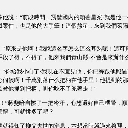
答他說：“前段時間，震驚國內的賴蒼星案·就是他
城案件，也是他的大手筆！這個熬星，來到我們萊
：“原來是他啊！我說這名字怎么這么耳熟呢！這可
手段了得，不得了，他來我們青山縣·不會是來辦什
：“你給我小心了·我現在不宜見他，你已經跟他照過
心伺候啊！千萬別落什么把柄在他手里！他提到的
旦被他抓到把柄，叫你吃不了兜著走！”
白！”蔣斐暗自擦了一把冷汗，心想還好自己機警，
錦龍，可就慘多了吧？
斐就得知了柳父去世的消息，本想當時就過來祭拜