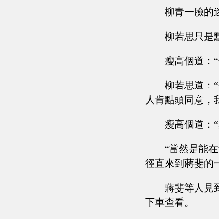
柳青一臉的
柳若思只是
瘦高個道：“
柳若思道：
人肯點頭同意，
瘦高個道：
“當然是能
徑直來到蔣斐的
蔣斐等人見
下車查看。