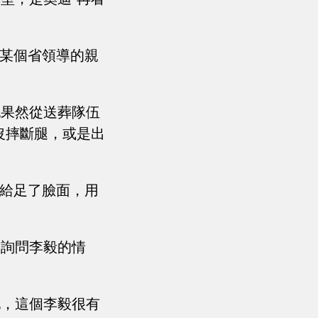
是某個省領導的親
記果然從送葬隊伍
沒摔斷腿，或是出
，給足了臉面，用
，詢問李毅的情
他，這個李毅很有