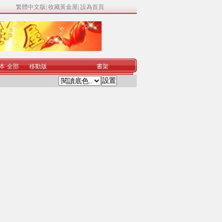
繁體中文版
|
收藏黃金屋
|
設為首頁
本
·
全部
移動版
書架