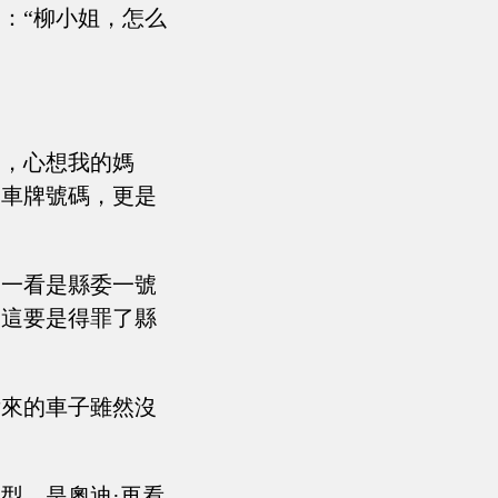
：“柳小姐，怎么
了，心想我的媽
那車牌號碼，更是
，一看是縣委一號
！這要是得罪了縣
后來的車子雖然沒
型，是奧迪·再看