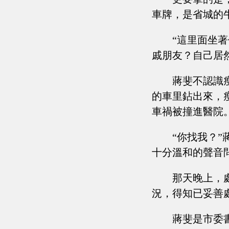
車牌，是省城的
“這里面坐
戚朋友？自己居
蔣斐不認識
的車里鉆出來，
車禍被撞進醫院
“你找我？
十分溫和的聲音問
那天晚上，
況，得知已妥善
蔣斐是市委