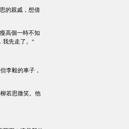
若思的親戚，想借
”瘦高個一時不知
，我先走了。”
，但李毅的車子，
的柳若思微笑。他