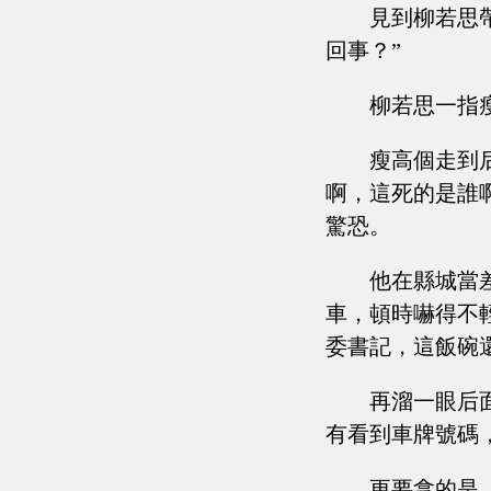
見到柳若思
回事？”
柳若思一指
瘦高個走到
啊，這死的是誰
驚恐。
他在縣城當
車，頓時嚇得不
委書記，這飯碗
再溜一眼后
有看到車牌號碼
更要拿的是