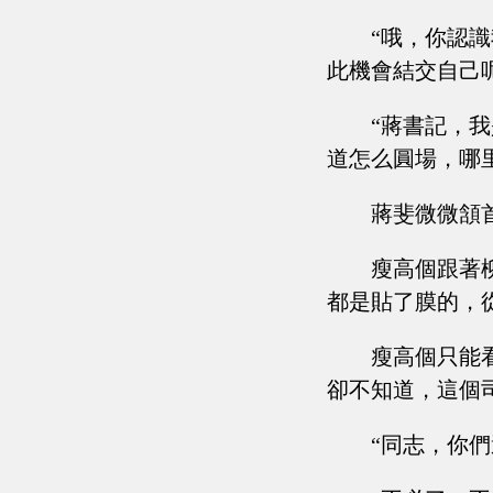
“哦，你認
此機會結交自己
“蔣書記，
道怎么圓場，哪
蔣斐微微頷
瘦高個跟著
都是貼了膜的，
瘦高個只能
卻不知道，這個
“同志，你