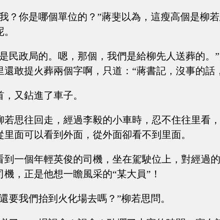
識我？你是哪個單位的？”蔣斐以為，這瘦高個是柳
呢。
我是民政局的。嗯，那個，我們是給柳先人送葬的。
里還敢提火葬兩個字啊，只道：“蔣書記，沒事的話
首，又鉆進了車子。
柳若思往回走，經過李毅的小車時，忍不住往里看
從里面可以看到外面，從外面卻看不到里面。
看到一個年輕英俊的司機，坐在駕駛位上，對經過
司機，正是他想一瞻風采的“某大員”！
們還要我們抬到火化場去嗎？”柳若思問。