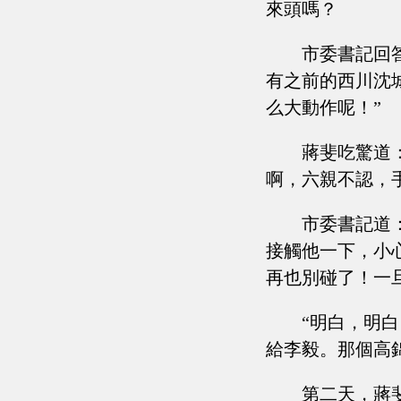
來頭嗎？
市委書記回
有之前的西川沈
么大動作呢！”
蔣斐吃驚道
啊，六親不認，
市委書記道
接觸他一下，小
再也別碰了！一
“明白，明
給李毅。那個高
第二天，蔣