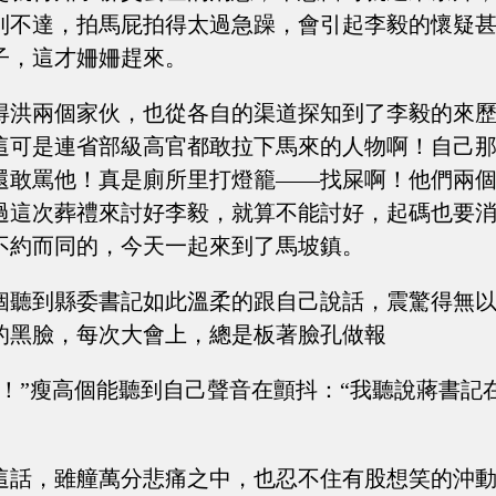
則不達，拍馬屁拍得太過急躁，會引起李毅的懷疑
子，這才姍姍趕來。
得洪兩個家伙，也從各自的渠道探知到了李毅的來
這可是連省部級高官都敢拉下馬來的人物啊！自己
還敢罵他！真是廁所里打燈籠——找屎啊！他們兩
過這次葬禮來討好李毅，就算不能討好，起碼也要
不約而同的，今天一起來到了馬坡鎮。
個聽到縣委書記如此溫柔的跟自己說話，震驚得無
的黑臉，每次大會上，總是板著臉孔做報
事！”瘦高個能聽到自己聲音在顫抖：“我聽說蔣書記
這話，雖艟萬分悲痛之中，也忍不住有股想笑的沖