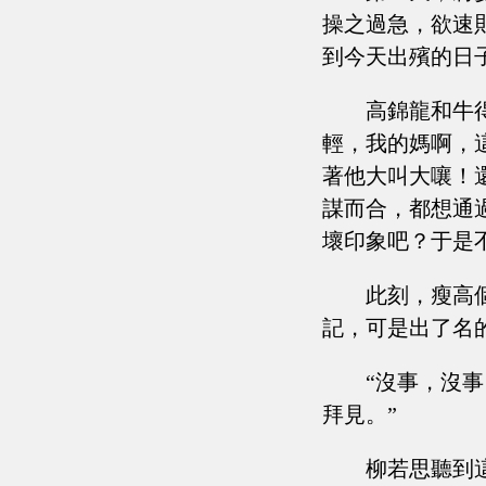
操之過急，欲速
到今天出殯的日
高錦龍和牛
輕，我的媽啊，
著他大叫大嚷！
謀而合，都想通
壞印象吧？于是
此刻，瘦高
記，可是出了名
“沒事，沒
拜見。”
柳若思聽到