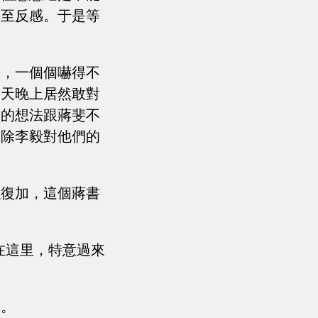
甚至反感。于是等
歷，一個個嚇得不
那天晚上居然敢對
個的想法跟蔣斐不
消除李毅對他們的
以復加，這個蔣書
在這里，特意過來
動。