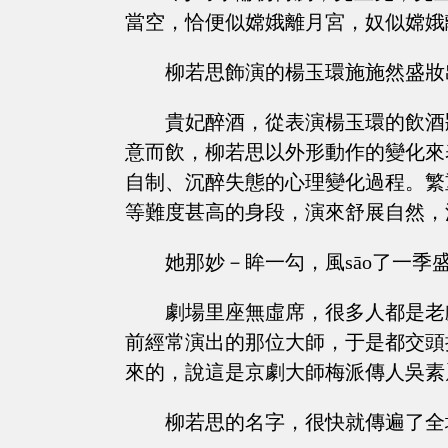
當空，恰便似嫦娥離月宮，奴似嫦娥
柳若思飾演的楊玉環施施然盛妝
貴妃醉酒，從表演楊玉環的飲酒
意而飲，柳若思以外形動作的變化來
自制、沉醉失態的心理變化過程。繁
等難度甚高的身段，演來舒展自然，
她那妙－眸一勾，風sāo了一季
劇場里座無虛席，很多人都是老
前經常演出的那位大師，于是都交頭
來的，說這是京劇大師梅派傳人吳素
柳若思的名字，很快就傳遍了全