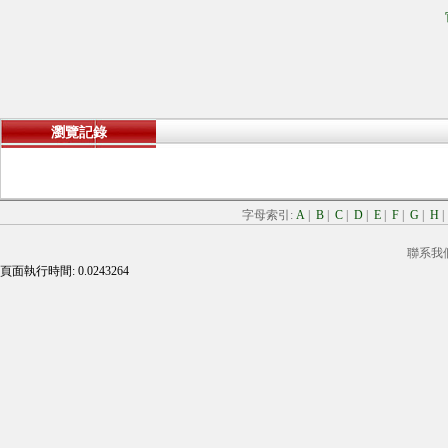
瀏覽記錄
字母索引:
A
|
B
|
C
|
D
|
E
|
F
|
G
|
H
聯系我
頁面執行時間: 0.0243264