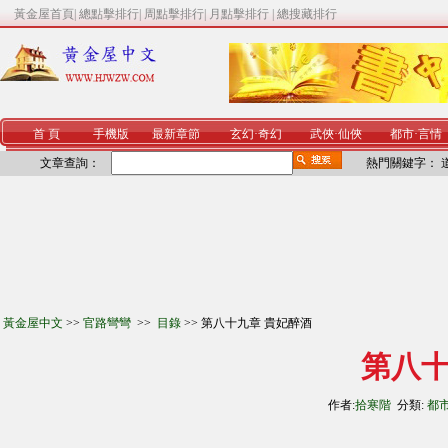
黃金屋首頁
|
總點擊排行
|
周點擊排行
|
月點擊排行
|
總搜藏排行
首 頁
手機版
最新章節
玄幻
·
奇幻
武俠
·
仙俠
都市
·
言情
文章查詢：
熱門關鍵字：
黃金屋中文
>>
官路彎彎
>>
目錄
>> 第八十九章 貴妃醉酒
第八十
作者:
拾寒階
分類:
都