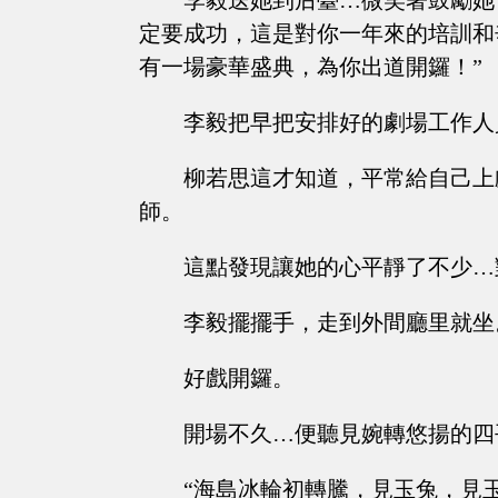
李毅送她到后臺…微笑著鼓勵她
定要成功，這是對你一年來的培訓和
有一場豪華盛典，為你出道開鑼！”
李毅把早把安排好的劇場工作人
柳若思這才知道，平常給自己上
師。
這點發現讓她的心平靜了不少…
李毅擺擺手，走到外間廳里就坐
好戲開鑼。
開場不久…便聽見婉轉悠揚的四
“海島冰輪初轉騰，見玉兔，見