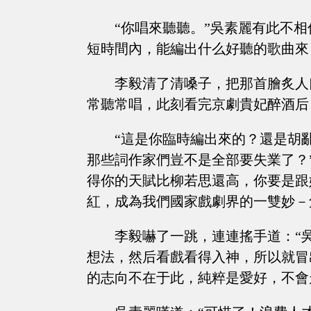
“你唱來聽聽。”吳素麗有此不
短時間內，能編出什么好聽的歌曲來
李毅清了清嗓子，把那首膾炙人
常聽常唱，此刻看完京劇貴妃醉酒后
“這是你臨時編出來的？還是胡
那些詞作家們豈不是全部要失業了？
得你的天賦比柳若思還高，你要是跟
紅，成為我們國家戲劇界的一雙妙－
李毅嚇了一跳，連連搖手道：“
想法，然后看戲看得入神，所以就冒
的志向不在于此，純粹是愛好，不會