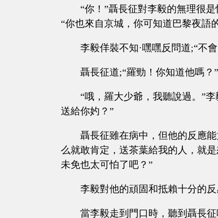
“你！”聶長征對李毅的無理很
“你也來自京城，你可知道巴黎夜語
李毅佯裝不知·嘿嘿反問道;“不會
聶長征道;“羅勁！你知道他嗎？
“哦，羅大少爺，我聽說過。”李
送給你妁？”
聶長征雖在病中，但他的反應能
么就敢肯定，送茶葉給我的人，就是
未免也太可怕了吧？”
李毅對他的頑固和抵賴十分的反感
當李毅走到門口時，聽到聶長征