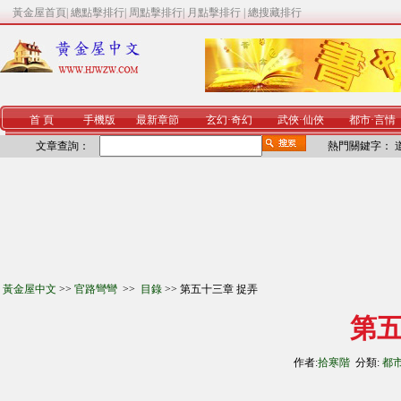
黃金屋首頁
|
總點擊排行
|
周點擊排行
|
月點擊排行
|
總搜藏排行
首 頁
手機版
最新章節
玄幻
·
奇幻
武俠
·
仙俠
都市
·
言情
文章查詢：
熱門關鍵字：
黃金屋中文
>>
官路彎彎
>>
目錄
>> 第五十三章 捉弄
第五
作者:
拾寒階
分類:
都