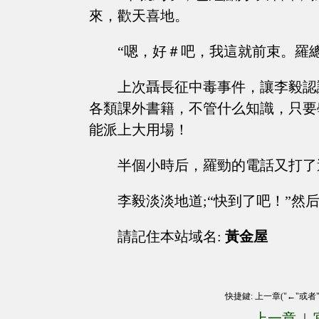
來，歡天喜地。
“嗯，好＃吧，我這就前束。羅
上次聶長征中毒事件，讓李毅認
各類課外書籍，不管什么知識，只要
能派上大用場！
半個小時后，羅勁的電話又打了
李毅淡淡地道;“快到了吧！”然
請記住本站域名:
黃金屋
快捷鍵: 上一章("←"或者
上一章
|