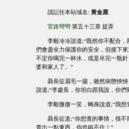
請記住本站域名:
黃金屋
官路彎彎
第五十三章 捉弄
李毅冷冷說道;“既然你不配合
們會盡全力保護你的安全，但接下來
不定你喝完一杯水，或是吊完一瓶針
婆和家人了。”
聶長征眉毛一揚，雖然病態怏怏
說道;“李處長，你坦白跟我說，你們
李毅微微一笑，轉身說道;“我想
聶長征道;“你想查的事情，很
查出一點東西，你也鎮不住！”