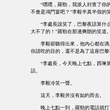
“嘿嘿，羅勁，我派人封查了你
不會是鴻門宴吧？”李毅半真半假的
“李處長說笑了，巴黎夜語算什
大不了的！”羅勁在那邊爽朗的笑道
李毅卻聽得出來，他內心都在滴
你請吃的目的，還不是為了這座巴黎
“李處長，今天晚上七點，西琳
話。
李毅冷笑一聲。
這天，李毅并沒有如約而去。
晚上七點一到，羅勁的電話就打