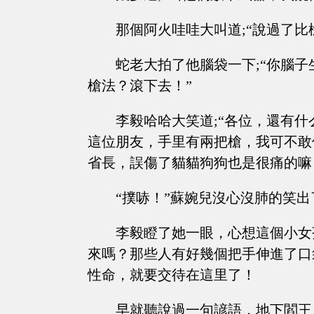
那個阿火哇哇大叫道;“說過了
蛇老大拍了他腦袋一下;“你腦
槍法？滾下去！”
李毅哈哈大笑道;“各位，還有
這位朋友，手里有兩把槍，我可不敢
省長，誤傷了貓貓狗狗也是很痛的嘛
“撲哧！”蘇婉兒沒心沒肺的笑出
李毅瞪了她一眼，心想這個小女
來嗎？那些人有好幾個把手伸進了口
性命，就要交待在這里了！
早就聽說過一句諺語，地下閻王