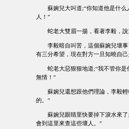
蘇婉兒大叫道;“你知道他是什
人！”
蛇老大雙眉一揚，看著李毅，說道
李毅暗自叫苦，這個蘇婉兒壞事
有三分希望，現在對方一旦知曉自己
蛇老大惡狠狠地道;“我不管你
無情！”
蘇婉兒還想跟他們理論，李毅輕
的。”
蘇婉兒眼睛里快要掉下淚水來了
會到這里來查這些壞人。”