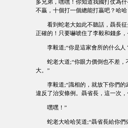
多兄弟，嘿嘿！你知道我國打仗為什
不贏，十個打一個總能打贏吧？哈哈
看到蛇老大如此不聽話，聶長征
正確的！只要嚇唬住了李毅和錢多，
李毅道;“你是這家會所的什么人
蛇老大道;“你眼力價倒也不差
大。”
李毅道;“識相的，就放下你們
違反了治安條例。聶省長，這一次，
嘿嘿！”
蛇老大哈哈笑道;“聶省長給你們