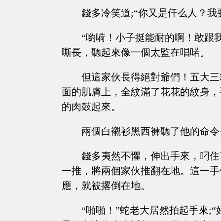
錢多冷笑道;“你又是仟么人？
“喲嗬！小子挺能耐的啊！敢跟
嘶長，聽起來像一個太監在唱喏。
但這家伙長得絕對爺們！五大三
面的肌膚上，全紋滿了花花的紋身，
的肉鼓起來。
兩個白襯衫黑西褲聽了他的命令
錢多夷然不懼，伸出手來，叼住
一推，將兩個家伙推翻在地。這一手
應，就被撂倒在地。
“啪啪！”蛇老大居然拍起手來;