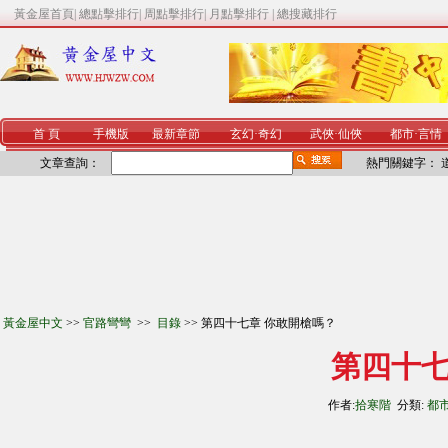
黃金屋首頁
|
總點擊排行
|
周點擊排行
|
月點擊排行
|
總搜藏排行
首 頁
手機版
最新章節
玄幻
·
奇幻
武俠
·
仙俠
都市
·
言情
文章查詢：
熱門關鍵字：
黃金屋中文
>>
官路彎彎
>>
目錄
>> 第四十七章 你敢開槍嗎？
第四十七
作者:
拾寒階
分類:
都