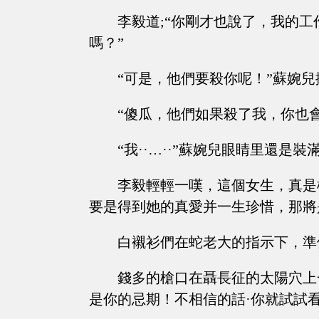
李毅道;“你剛才也說了，我的
嗎？”
“可是，他們要殺你呢！”蘇婉
“傻瓜，他們如果殺了我，你也
“我··…··”蘇婉兒眼睛里還是
李毅輕輕一嘆，這個女生，真是
要是得到她的真愛并一生珍惜，那將
白襯衫們在蛇老大的指示下，準
錢多的槍口在聶長征的太陽穴上
是你的忌期！不相信的話·你就試試