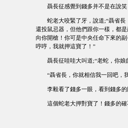
聶長征感覺到錢多并不是在說笑
蛇老大咬緊了牙，說道;“聶省
還投鼠忌器，但他們跟你一樣，都是
向你開槍！你可是中央任命下來的副
哼哼，我就押這寶了！”
聶長征哇哇大叫道;“老蛇，你娘
“聶省長，你就相信我一回吧，
李毅看了錢多一眼，看到錢多的
這個蛇老大押對寶了！錢多的確