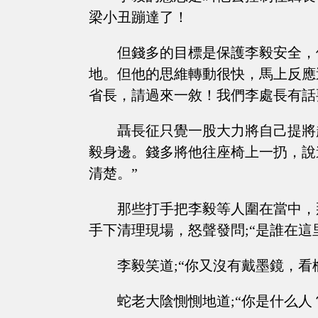
梁小丑蹦達了！
但錢多的目標是保護李毅安全，
地。但他的思維轉動很快，馬上反應
省長，請過來一敘！我們李處長有話
聶長征只覺一股大力將自己提將
毅身邊。錢多將他往座椅上一扔，說
清楚。”
那些打手把李毅等人圍在當中，
手下清理現場，怒聲發問;“是誰在這
李毅笑道;“你又沒有戴墨鏡，
蛇老大陰惻惻地道;“你是什么人