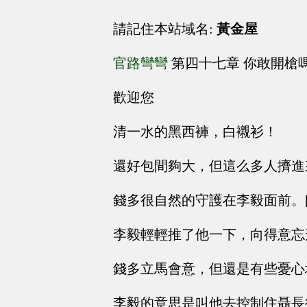
請記住本站域名:
黃金屋
官路彎彎
第四十七章 你敢開槍
歡迎您
清一水的黑西褲，白襯衫！
還好包間夠大，但這么多人擠進
錢多很自然的守護在李毅面前。[
李毅輕輕推了他一下，向得意忘
錢多立馬會意，但還是有些憂心
李毅的意思是叫他去控制住聶長