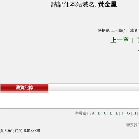
請記住本站域名:
黃金屋
快捷鍵: 上一章("←"或者
上一章
|
瀏覽記錄
字母索引:
A
|
B
|
C
|
D
|
E
|
F
|
G
|
H
聯系我
頁面執行時間: 0.0183729