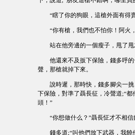
下，說道;“朋友這槍不錯啊，哪里買
“瞎了你的狗眼，這槍外面有得
“你有槍，我們也不怕你！阿火
站在他旁邊的一個瘦子，甩了甩
他還來不及扳下保險，錢多呼的
聲，那槍就掉下來。
說時遲，那時快，錢多腳尖一挑
下保險，對準了聶長征，冷聲道;“
頭！”
“你想做什么？”聶長怔才不相信
錢多道;“叫他們放下武器，我饒