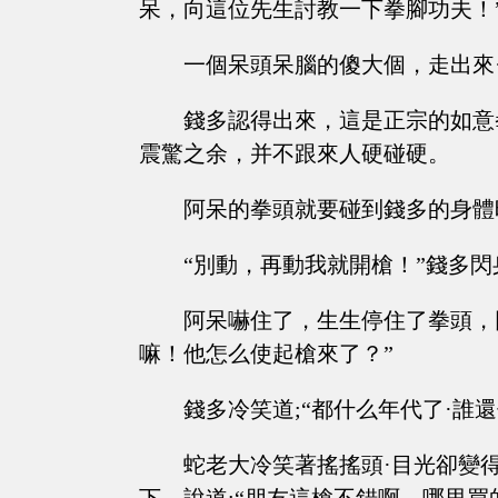
呆，向這位先生討教一下拳腳功夫！
一個呆頭呆腦的傻大個，走出來
錢多認得出來，這是正宗的如意
震驚之余，并不跟來人硬碰硬。
阿呆的拳頭就要碰到錢多的身體
“別動，再動我就開槍！”錢多
阿呆嚇住了，生生停住了拳頭，
嘛！他怎么使起槍來了？”
錢多冷笑道;“都什么年代了·誰
蛇老大冷笑著搖搖頭·目光卻變