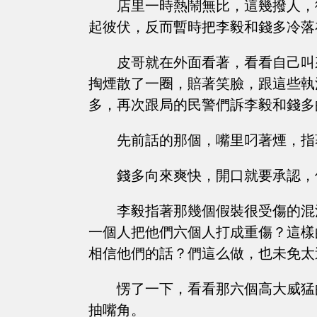
店里一時熱鬧無比，這幾撥人，
起彼伏，反而暫時把李毅和錢多冷落
皮哥就在外面看著，看看自己叫
掏煙散了一圈，賠著笑臉，跟這些執
多，再次跟局的民警們訴李毅和錢多
先前話的那個，嘴里叼著煙，指
錢多向來爽快，開口就要承認，
李毅指著那幾個假裝很受傷的混
一個人把他們六個人打成重傷？這樣
相信他們的話？們這么做，也未免太
愣了一下，看看那六個高大威猛
抽嘴角。