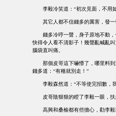
李毅冷笑道：“初次見面，不用
其它人都不信錢多的厲害，發一
錢多冷哼一聲，身子原地不動，
快得令人看不清影子！幾聲亂喊亂叫
腦袋直叫痛。
那個皮哥這下嚇懵了，哪里料到
錢多道：“有種就別走！”
李毅森然道：“不等使完招數，
皮哥陰狠狠的瞪了李毅一眼，扶
高興和桑榆都有些擔心，勸李毅