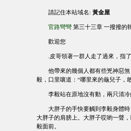
請記住本站域名:
黃金屋
官路彎彎
第三十三章 一撥撥的
歡迎您
.皮哥領著一群人走了過來，指
他帶來的幾個人都有些兇神惡煞
毅，口里嚷道：“哪里來的龜兒子，
李毅站在原地沒有動，兩只清冷
大胖子的手快要觸到李毅身體時
大胖子的肩膀上。大胖子哎喲一聲，
毅面前。