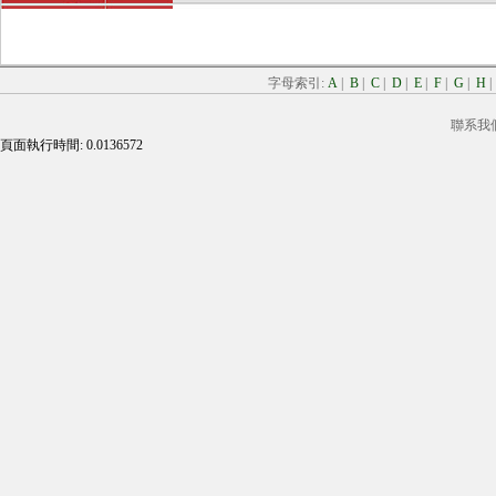
字母索引:
A
|
B
|
C
|
D
|
E
|
F
|
G
|
H
聯系我
頁面執行時間: 0.0136572