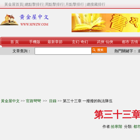
黃金屋首頁
|
總點擊排行
|
周點擊排行
|
月點擊排行
|
總搜藏排行
首 頁
手機版
最新章節
玄幻
·
奇幻
武俠
·
仙俠
都市
·
言情
文章查詢：
熱門關鍵字：
黃金屋中文
>>
官路彎彎
>>
目錄
>> 第三十三章 一撥撥的執法隊伍
第三十三章
作者:
拾寒階
分類:
都