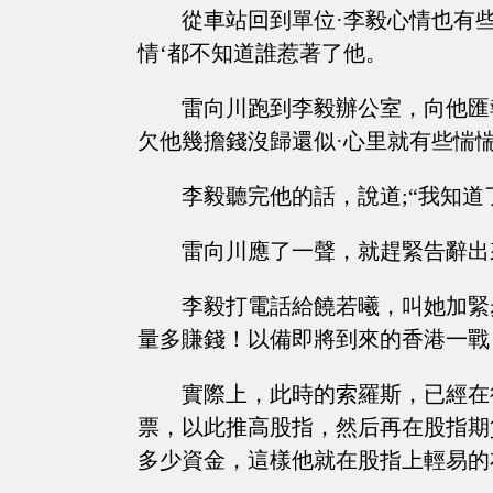
從車站回到單位·李毅心情也有
情‘都不知道誰惹著了他。
雷向川跑到李毅辦公室，向他匯
欠他幾擔錢沒歸還似·心里就有些惴
李毅聽完他的話，說道;“我知道
雷向川應了一聲，就趕緊告辭出
李毅打電話給饒若曦，叫她加緊
量多賺錢！以備即將到來的香港一戰
實際上，此時的索羅斯，已經在
票，以此推高股指，然后再在股指期
多少資金，這樣他就在股指上輕易的