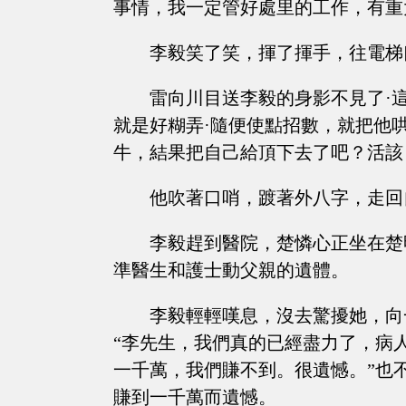
事情，我一定管好處里的工作，有重
李毅笑了笑，揮了揮手，往電梯
雷向川目送李毅的身影不見了·
就是好糊弄·隨便使點招數，就把他
牛，結果把自己給頂下去了吧？活該
他吹著口哨，踱著外八字，走回
李毅趕到醫院，楚憐心正坐在楚
準醫生和護士動父親的遺體。
李毅輕輕嘆息，沒去驚擾她，向
“李先生，我們真的已經盡力了，病
一千萬，我們賺不到。很遺憾。”也
賺到一千萬而遺憾。