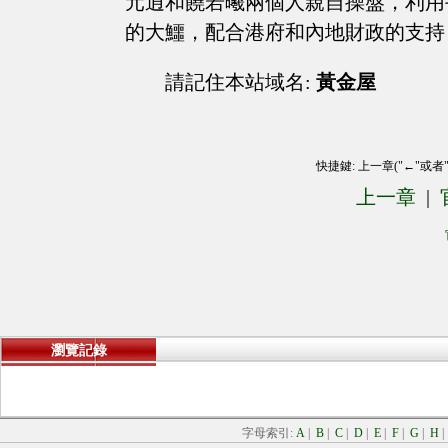
元逍和饒若曦兩個人親自操盤，利用
的大鱷，配合港府和內地財政的支持
請記住本站域名:
黃金屋
快捷鍵: 上一章("←"或者
上一章
|
瀏覽記錄
字母索引:
A
|
B
|
C
|
D
|
E
|
F
|
G
|
H