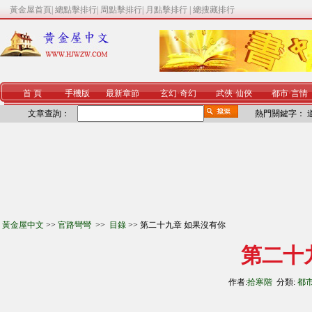
黃金屋首頁
|
總點擊排行
|
周點擊排行
|
月點擊排行
|
總搜藏排行
首 頁
手機版
最新章節
玄幻
·
奇幻
武俠
·
仙俠
都市
·
言情
文章查詢：
熱門關鍵字：
黃金屋中文
>>
官路彎彎
>>
目錄
>> 第二十九章 如果沒有你
第二十
作者:
拾寒階
分類:
都