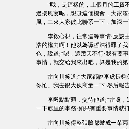
“哦，是這樣的，上個月的工資
過接風宴呢，想趁這個機會，大家湊
風，二來大家彼此聯系一下，加深一
李毅心想，往常這等事情·應該
浩的權力啊！他以為譚哲浩得罪了我
色，說道;“嗯，這幾天不行·我有
事情，就交給我來出吧，算是我的第
雷向川笑道;“大家都說李處長
你忙。我去跟大伙商量一下·然后報告
李毅點點頭，交待他道;“雷處
一下處里的事務·如果有重要事情就打
雷向川笑得整張臉都皺成一朵菊