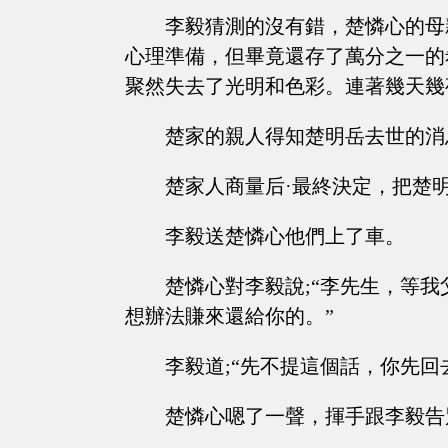
李毅猜測的沒有錯，楚憐心的母
心理準備，但畢竟還存了萬分之一的
聚然失去了光明和色彩。連著幾天幾
楚家的親人得知楚明岳去世的消
楚家人商量后·最終決定，把楚
李毅送楚憐心他們上了車。
楚憐心對李毅說;“李先生，等
想辦法賺來還給你的。”
李毅道;“先不提這個話，你先回
楚憐心嗯了一聲，揮手跟李毅告