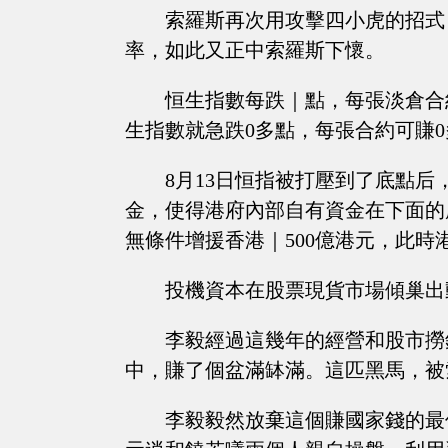
索羅斯再次用攻擊四小虎的招式
率，如此又正中索羅斯下懷。
恒生指數每跌｜點，每張淡倉合
生指數就急跌0多點，每張合約可賺
8月13日恒指被打壓到了底點
金，使得港府內部自有資金在下面的
無條件增援香港｜500億港元，此
投機資本在股票現貨市場傾巢出
李毅經過這幾年的經營和股市撈
中，賺了個盆滿缽滿。這匹黑馬，被
李毅毅然放棄這個賺國家錢的最