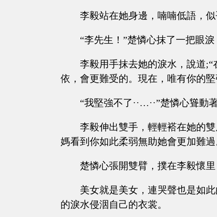
李毅站在她身邊，喃喃低語，似
“李先生！”楚憐心抹了一把眼
李毅用手抹去她的淚水，說道;
依，會更難受的。現在，唯有你的堅
“我堅強不了··…··”楚憐心聳
李毅伸出雙手，輕輕褡在她的雙
媽看到你如此柔弱無助她會更加難過
楚憐心張開雙臂，撲在李毅懷里
美女就是美女，連哭聲也是如此
的淚水侵洇自己的衣裳。