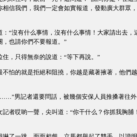
你相信我們，我們一定會如實報道，發動廣大群眾
道：“沒有什么事情，沒有什么事情！大家請出去，
關，也請你們不要報道。”
拉住，只得無奈的說道：“等下再說。”
最不怕的就是拒絕和阻撓，你越是藏著掖著，他們
問……”男記者還要問話，被幾個安保人員推搡著往
女記者哎喲一聲，尖叫道：“你干什么？你抓我胸脯
員嚇了一跳，面面相覷，立馬都舉起了雙手，以證