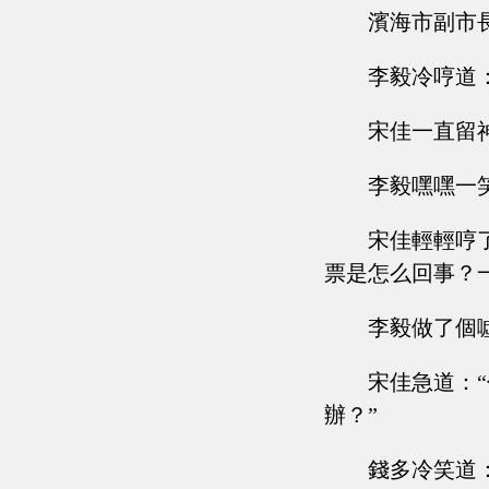
濱海市副市
李毅冷哼道
宋佳一直留
李毅嘿嘿一
宋佳輕輕哼
票是怎么回事？
李毅做了個
宋佳急道：
辦？”
錢多冷笑道