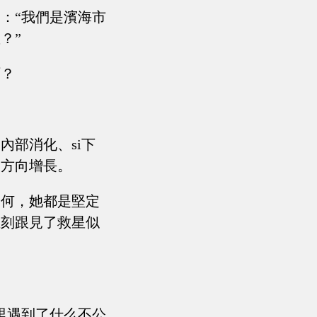
：“我們是濱海市
？”
啊？
！
內部消化、si下
的方向增長。
如何，她都是堅定
立刻跟見了救星似
里遇到了什么不公