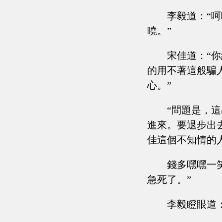
李毅道：“
曉。”
宋佳道：“
的用不著這般騙
心。”
“問題是，
進來。要退步出
佳這個不知情的
錢多嘿嘿一
急死了。”
李毅瞪眼道