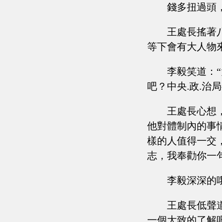
錢多扭過頭
王處長搖著
等下會有大人物
李毅笑道：
吧？中央.政.治
王處長心想
他對體制內的事
樣的人值得一交
志，我奉勸你一
李毅深深的
王處長低聲
一個大致的了解