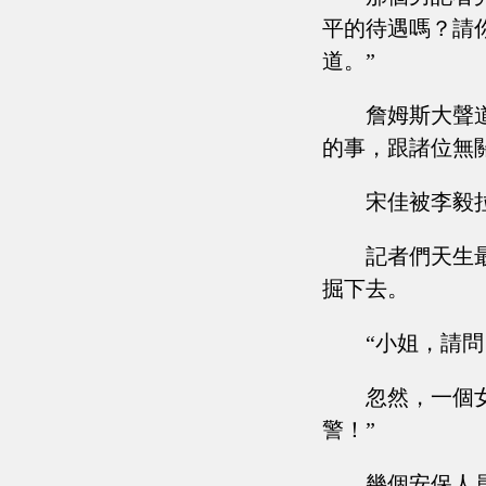
平的待遇嗎？請
道。”
詹姆斯大聲
的事，跟諸位無
宋佳被李毅
記者們天生
掘下去。
“小姐，請
忽然，一個
警！”
幾個安保人