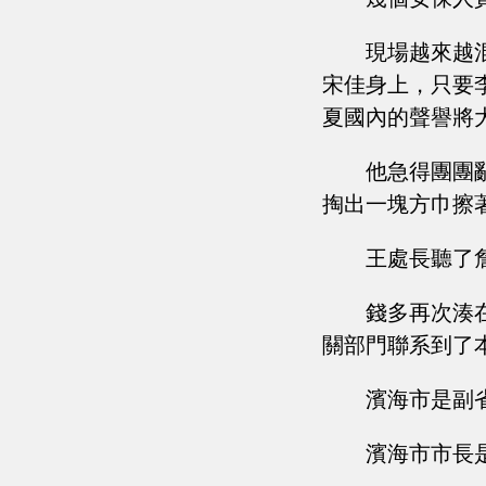
現場越來越
宋佳身上，只要
夏國內的聲譽將
他急得團團
掏出一塊方巾擦
王處長聽了
錢多再次湊
關部門聯系到了
濱海市是副
濱海市市長