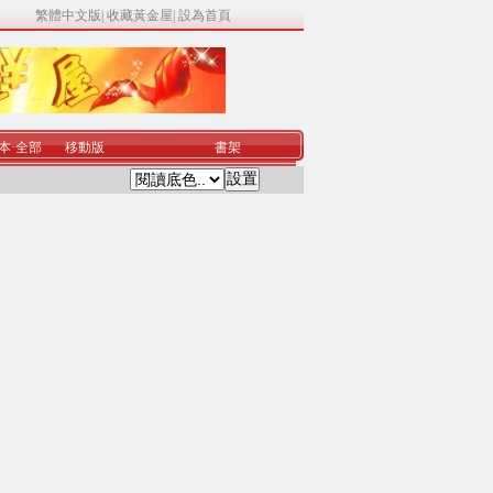
繁體中文版
|
收藏黃金屋
|
設為首頁
本
·
全部
移動版
書架