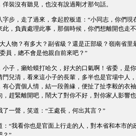
，佯裝沒有聽見，也沒有說過剛才那句話。
八字步，走了過來，拿起腔板道：“小同志，你們現
來此，負責處理此事，那個時候，你們想離開也走不
“大人物？有多大？副省級？還是正部級？嶺南省里
局委員，總不會是他親自前來吧？”
，小子，癩蛤蟆打哈欠，好大的口氣啊！省委，是
情門兒清，看來這小子的長輩，多半也是官場中人
，有心賣個人情，結一段善緣，便扯了扯李毅的衣袖
句，趕緊離開吧，鬧大了對你不好，對你家人影響也
哦了一聲，笑道：“王處長，何出其言？”
道：“我看你也是官面上行走的人，對本省和本市的
吧？”