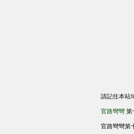
請記住本站
官路彎彎
第
官路彎彎第