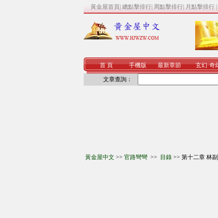
黃金屋首頁
|
總點擊排行
|
周點擊排行
|
月點擊排行
首 頁
手機版
最新章節
玄幻
·
奇
文章查詢：
黃金屋中文
>>
官路彎彎
>>
目錄
>> 第十二章 林