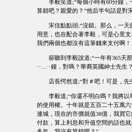
李毅笑道;“每個小時有60分鐘，
算錯吧？親愛的？”他后半句話是對
宋佳點點頭;“沒錯。那么，一天
用意，也在配合著李毅，可是心里支
我們兩個也都沒有這筆錢來支付啊！
卻聽到李毅說道;“一年有365
··…··鐘，對嗎？華裔英國紳士先生？
店長愕然道;“對＃吧！可是，先
李毅道;“你還不明白嗎？我將
的使用權。十年就是五百二十五萬六千
連城，現在的市價就值38億，我買
付款，算上利息和升值空間的話也就
多年。我沒有算錯吧？”