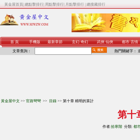
黃金屋首頁
|
總點擊排行
|
周點擊排行
|
月點擊排行
|
總搜藏排行
首 頁
手機版
最新章節
玄幻
·
奇幻
武俠
·
仙俠
都市
·
言情
文章查詢：
熱門關鍵字：
黃金屋中文
>>
官路彎彎
>>
目錄
>> 第十章 精明的算計
第十
作者:
拾寒階
分類:
都