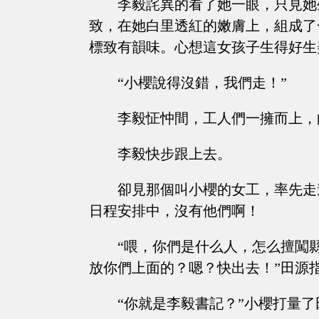
李毅詫異的看了她一眼，只見她
致，在她白里透紅的嫩膚上，組成了
標致有韻味。心想這女孩子生得好生
“小櫻說得沒錯，我們走！”
李毅怔忡間，工人們一擁而上，
李毅快步跟上去。
卻見那個叫小櫻的女工，率先走
日程安排中，沒有他們啊！
“喂，你們是什么人，怎么擅闖
放你們上面的？嗯？快出去！”田源
“你就是李毅書記？”小櫻打量