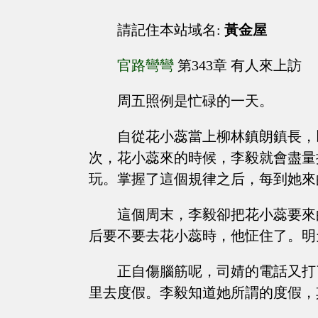
請記住本站域名:
黃金屋
官路彎彎
第343章 有人來上訪
周五照例是忙碌的一天。
自從花小蕊當上柳林鎮朗鎮長，
次，花小蕊來的時候，李毅就會盡量
玩。掌握了這個規律之后，每到她來
這個周末，李毅卻把花小蕊要來
后要不要去花小蕊時，他怔住了。明
正自傷腦筋呢，司婧的電話又打
里去度假。李毅知道她所謂的度假，