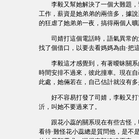
李毅又幫她解決了一個大難題，
工作，薪資是她弟弟的兩倍多，據說
的狂虐了她弟弟一夜，搞得兩個人曠
司婧打這個電話時，語氣異常的
找了個借口，以要去看媽媽為由·把
李毅這才感覺到，有著曖昧關系
時間安排不過來，彼此撞車。現在自
此處，她倆若在，自己估計就沒有多
好不容易打發了司婧，李毅又打
沂，叫她不要過來了。
跟花小蕊的關系現在有些古怪，
看待·難怪花小蕊總是質問他，是不