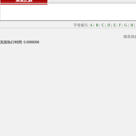
瀏覽記錄
字母索引:
A
|
B
|
C
|
D
|
E
|
F
|
G
|
H
聯系我
頁面執行時間: 0.0988098