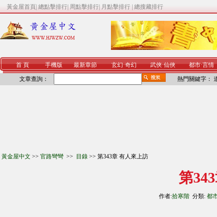
黃金屋首頁
|
總點擊排行
|
周點擊排行
|
月點擊排行
|
總搜藏排行
首 頁
手機版
最新章節
玄幻
·
奇幻
武俠
·
仙俠
都市
·
言情
文章查詢：
熱門關鍵字：
黃金屋中文
>>
官路彎彎
>>
目錄
>> 第343章 有人來上訪
第34
作者:
拾寒階
分類:
都