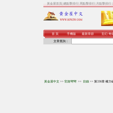
黃金屋首頁
|
總點擊排行
|
周點擊排行
|
月點擊排行
首 頁
手機版
最新章節
玄幻
·
奇
文章查詢：
黃金屋中文
>>
官路彎彎
>>
目錄
>> 第336章 權