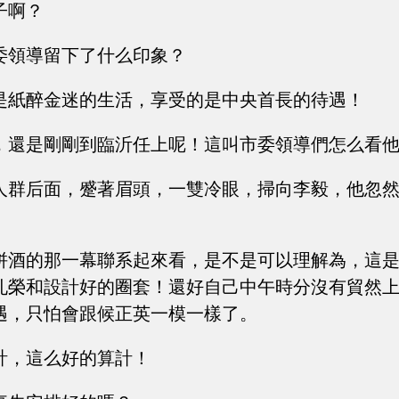
子啊？
委領導留下了什么印象？
是紙醉金迷的生活，享受的是中央首長的待遇！
，還是剛剛到臨沂任上呢！這叫市委領導們怎么看
人群后面，蹙著眉頭，一雙冷眼，掃向李毅，他忽
拼酒的那一幕聯系起來看，是不是可以理解為，這
孔榮和設計好的圈套！還好自己中午時分沒有貿然
遇，只怕會跟候正英一模一樣了。
計，這么好的算計！