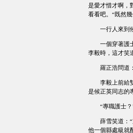
是愛才惜才啊，
看看吧。“既然
一行人來到
一個穿著護
李毅時，這才笑
羅正浩問道
李毅上前給
是候正英同志的
“專職護士
薛雪笑道：
他一個縣處級就