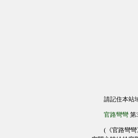
請記住本站
官路彎彎
第
(《官路彎彎