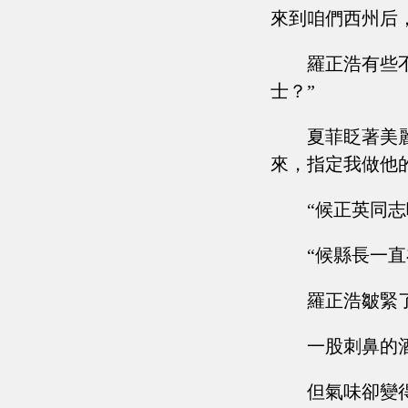
來到咱們西州后
羅正浩有些
士？”
夏菲眨著美
來，指定我做他
“候正英同志
“候縣長一
羅正浩皺緊
一股刺鼻的
但氣味卻變