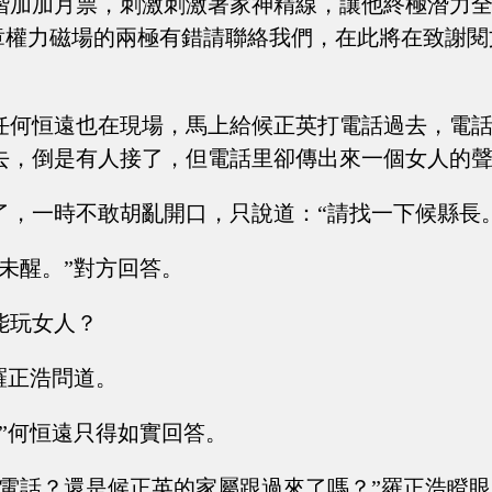
階加加月票，刺激刺激著家神精線，讓他終極潛力
6章權力磁場的兩極有錯請聯絡我們，在此將在致謝
任何恒遠也在現場，馬上給候正英打電話過去，電
去，倒是有人接了，但電話里卻傳出來一個女人的聲
了，一時不敢胡亂開口，只說道：“請找一下候縣長。
酒未醒。”對方回答。
能玩女人？
羅正浩問道。
。”何恒遠只得如實回答。
接電話？還是候正英的家屬跟過來了嗎？”羅正浩瞪