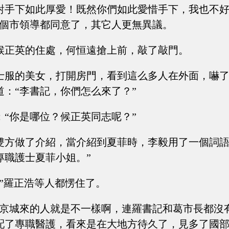
對手下如此厚愛！既然你們如此愛惜手下，我也不
幾個市領導都同意了，其它人更無異議。
候正英的住處，何恒遠搶上前，敲了敲門。
士服的美女，打開房門，看到這么多人在外面，嚇
道：“李書記，你們怎么來了？”
：“你是哪位？候正英同志呢？”
雙方做了介紹，當介紹到夏菲時，李毅用了一個詞語
專職護士夏菲小姐。”
？”羅正浩等人都愣住了。
“京城來的人就是不一樣啊，連羅書記和葛市長都沒
配了專職醫護，看來是在大地方待久了，見多了國