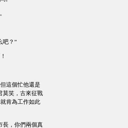
。
么吧？”
啊！
，但這個忙他還是
君莫笑，古來征戰
任就肯為工作如此
市長，你們兩個真