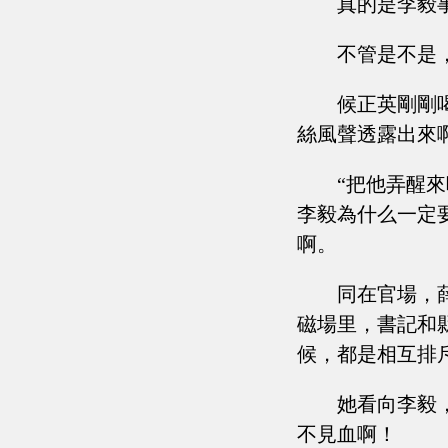
真的是李毅
不管是不是
候正英剛剛
絲風聲透露出來
“把他弄醒
李毅為什么一定
啊。
同在官場，
磁場里，書記和
候，都是相互排
她看向李毅
不見血啊！