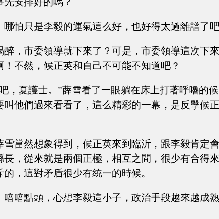
事先安排好的嗎？
，哪怕只是李毅的運氣這么好，也好得太過離譜了
喝醉，市委領導就下來了？可是，市委領導這次下
啊！不然，候正英和自己不可能不知道吧？
來吧，夏護士。”薛雪看了一眼躺在床上打著呼嚕的
要叫他們過來看看了，這么精彩的一幕，是反擊候
薛雪當然想象得到，候正英來到臨沂，跟李毅肯定
縣長，從來就是兩個正極，相互之間，很少有合得
斥的，這對矛盾很少有統一的時候。
，暗暗點頭，心想李毅這小子，政治手段越來越成