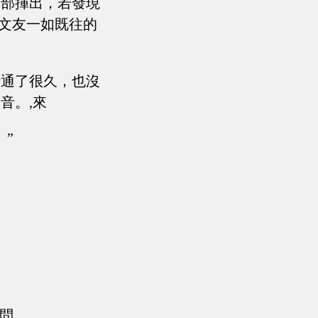
全部揮出，若發現
閱文友一如既往的
話通了很久，也沒
音。,來
”
眼問。