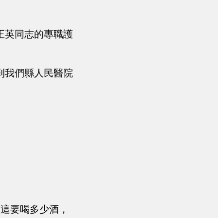
正英同志的專職護
到我們縣人民醫院
，
想這要喝多少酒，