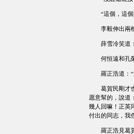
“這個，這
李毅伸出兩
薛雪冷笑道
何恒遠和孔
羅正浩道：“
葛賀民剛才
愿意幫的，說道
幾人回嘛！正英
付出的同志，我
羅正浩見葛