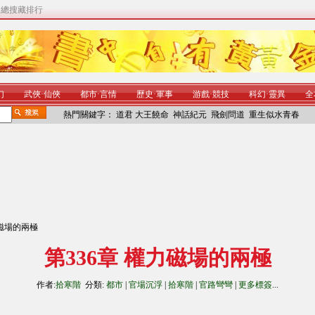
|
總搜藏排行
幻
武俠
·
仙俠
都市
·
言情
歷史
·
軍事
游戲
·
競技
科幻
·
靈異
全
熱門關鍵字：
道君
大王饒命
神話紀元
飛劍問道
重生似水青春
力磁場的兩極
第336章 權力磁場的兩極
作者:
拾寒階
分類:
都市
|
官場沉浮
|
拾寒階
|
官路彎彎
|
更多標簽
...