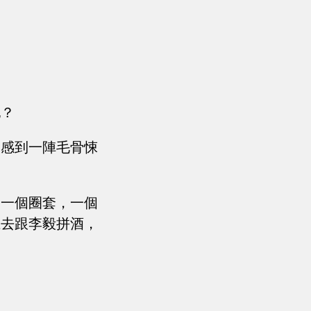
他？
然感到一陣毛骨悚
是一個圈套，一個
上去跟李毅拼酒，