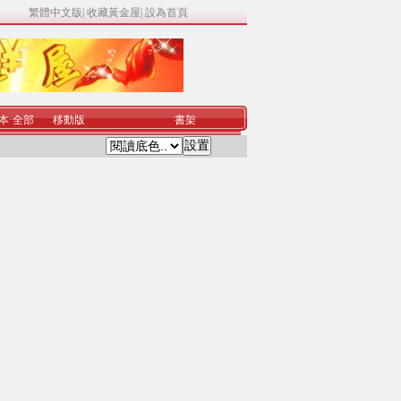
繁體中文版
|
收藏黃金屋
|
設為首頁
本
·
全部
移動版
書架