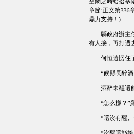
空閑之時給拾寒
章節:正文第33
鼎力支持！)
縣政府辦主
有人接，再打過
何恒遠愣住
“候縣長醉
酒醉未醒還
“怎么樣？”
“還沒有醒
“沒醒還能