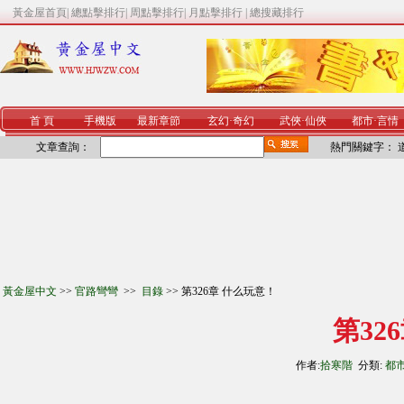
黃金屋首頁
|
總點擊排行
|
周點擊排行
|
月點擊排行
|
總搜藏排行
首 頁
手機版
最新章節
玄幻
·
奇幻
武俠
·
仙俠
都市
·
言情
文章查詢：
熱門關鍵字：
黃金屋中文
>>
官路彎彎
>>
目錄
>> 第326章 什么玩意！
第32
作者:
拾寒階
分類:
都