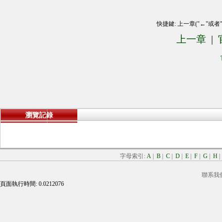
快捷鍵: 上一章("←"或者
上一章
|
瀏覽記錄
字母索引:
A
|
B
|
C
|
D
|
E
|
F
|
G
|
H
聯系我
頁面執行時間: 0.0212076