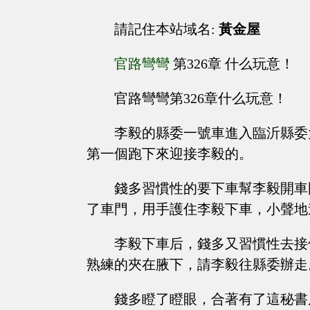
請記住本站域名:
黃金屋
官路彎彎
第326章 什么玩意！
官路彎彎第326章什么玩意！
李毅的縣委一號車進入臨沂縣委
第一個跑下來迎接李毅的。
錢多習慣性的要下車幫李毅開車
了車門，用手護住李毅下車，小聲地
李毅下車后，錢多又習慣性去接
熟練的夾在腋下，請李毅往縣委辦走
錢多瞪了瞪眼，合著有了這秘書