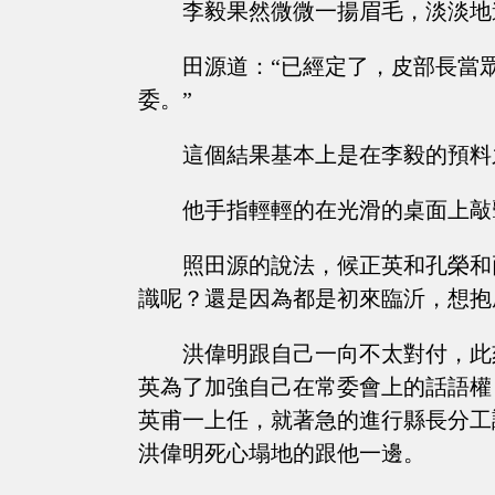
李毅果然微微一揚眉毛，淡淡地
田源道：“已經定了，皮部長當
委。”
這個結果基本上是在李毅的預料
他手指輕輕的在光滑的桌面上敲
照田源的說法，候正英和孔榮和
識呢？還是因為都是初來臨沂，想抱
洪偉明跟自己一向不太對付，此
英為了加強自己在常委會上的話語權
英甫一上任，就著急的進行縣長分工
洪偉明死心塌地的跟他一邊。