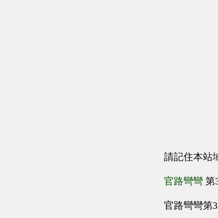
請記住本站
官路彎彎
第
官路彎彎第3