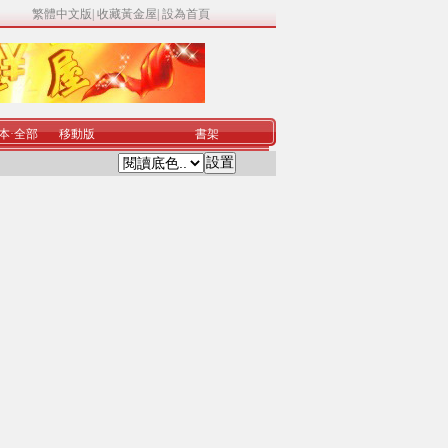
繁體中文版
|
收藏黃金屋
|
設為首頁
本
·
全部
移動版
書架