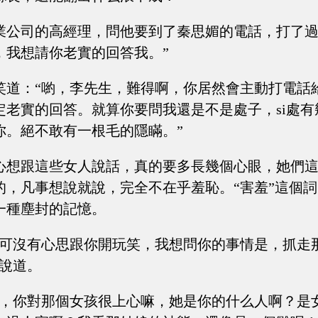
業公司的高經理，問他要到了秦思媚的電話，打了過
，我想請你老實的回答我。”
笑道：“喲，李先生，難得啊，你居然會主動打電話
定老實的回答。就算你要問我還是不是處子，si處有
你。絕不敢有一根毛的隱瞞。”
心想跟這些女人說話，真的要多長幾個心眼，她們
的，凡事想說就說，完全不在乎羞恥。“害羞”這個
一種塵封的記憶。
我可沒有心思跟你開玩笑，我想問你的事情是，抓走
的說道。
生，你對那個女孩很上心嘛，她是你的什么人啊？是