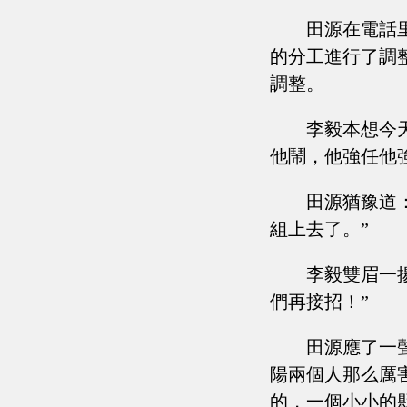
田源在電話
的分工進行了調
調整。
李毅本想今
他鬧，他強任他
田源猶豫道
組上去了。”
李毅雙眉一
們再接招！”
田源應了一
陽兩個人那么厲
的，一個小小的