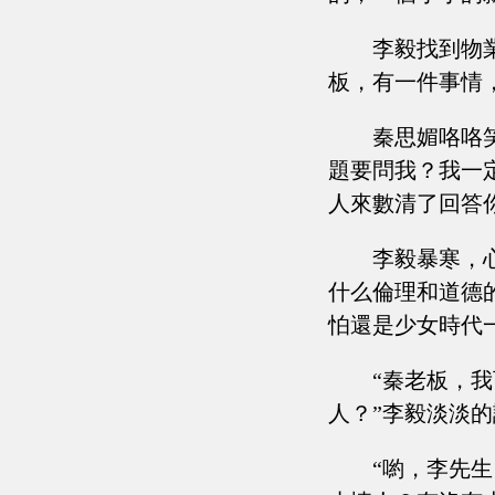
李毅找到物
板，有一件事情
秦思媚咯咯
題要問我？我一
人來數清了回答
李毅暴寒，
什么倫理和道德
怕還是少女時代
“秦老板，
人？”李毅淡淡
“喲，李先