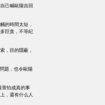
準自己喊歐陽吉回
接觸的時間太短，
很多巨貪，不等紀
利索，目的隱蔽，
的問題，也令歐陽
最害怕成真的事
世上，還有什么人