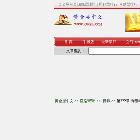
黃金屋首頁
|
總點擊排行
|
周點擊排行
|
月點擊排行
首 頁
手機版
最新章節
玄幻
·
奇
文章查詢：
黃金屋中文
>>
官路彎彎
>>
目錄
>> 第322章 有