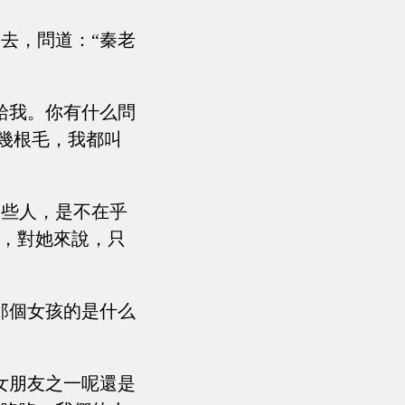
去，問道：“秦老
給我。你有什么問
幾根毛，我都叫
這些人，是不在乎
詞，對她來說，只
那個女孩的是什么
女朋友之一呢還是