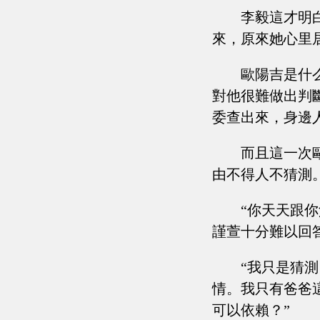
李毅這才明
來，原來她心里
歐陽吉是什
對他很難做出判
委查出來，身邊
而且這一次
由不得人不猜測
“你天天跟
謹萱十分難以回
“我只是猜
情。我只有爸爸
可以依賴？”