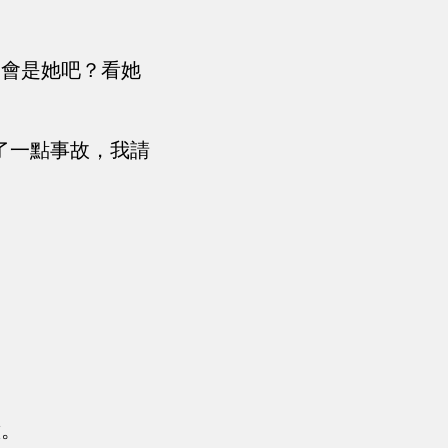
。
不會是她吧？看她
了一點事故，我請
。
意。