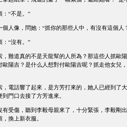
：“不是。”
一個人像，問她：“抓你的那些人中，有沒有這個人？
：“沒有。”
索，難道真的不是天龍幫的人所為？那這些人抓歐
付歐陽吉？是什么人想對付歐陽吉呢？抓走他女兒
索，電話響了起來，是方芳打來的，她人已經到了
便到門口去接了方芳進來。
沒有受傷，聽到李毅母親來了，十分緊張，李毅剛
頭，換上新衣服。