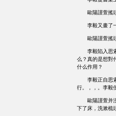
歐陽謹萱搖頭
李毅又畫了
歐陽謹萱搖頭
李毅陷入思
么？真的是想對
什么作用？
李毅正自思
行。，，。李毅
歐陽謹萱并
下了床，洗漱梳