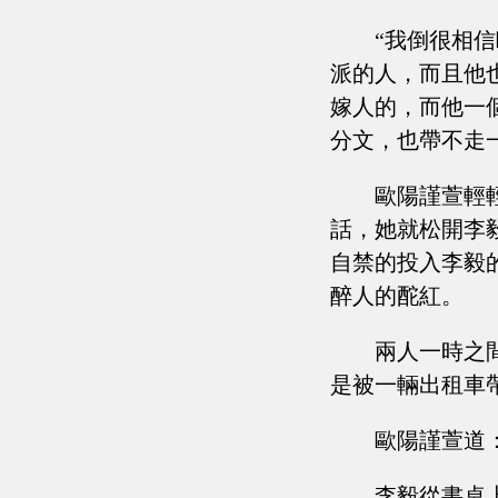
“我倒很相
派的人，而且他
嫁人的，而他一
分文，也帶不走
歐陽謹萱輕
話，她就松開李
自禁的投入李毅
醉人的酡紅。
兩人一時之
是被一輛出租車
歐陽謹萱道：
李毅從書桌