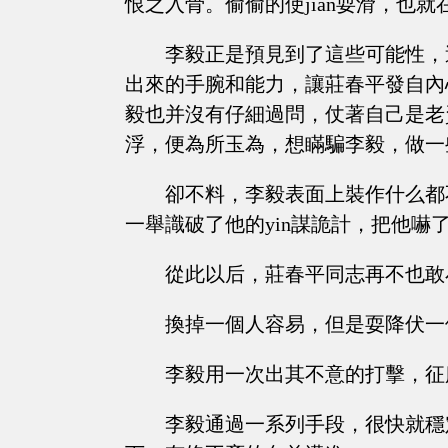
恨之入骨。偷偷的使jiān耍滑，也就
李毅正是預見到了這些可能性，
出來的手腕和能力，讓莊春平發自內
毅也并沒有仔細過問，仗著自己是老
浮，便為所玉為，想瞞騙李毅，做一些
卻不料，李毅表面上裝作什么都
一舉識破了他的yin謀詭計，把他嚇
從此以后，莊春平同志再不也敢
換掉一個人容易，但是耍降伏一
李毅用一次出其不意的打擊，征
李毅通過一系列手段，很快就穩