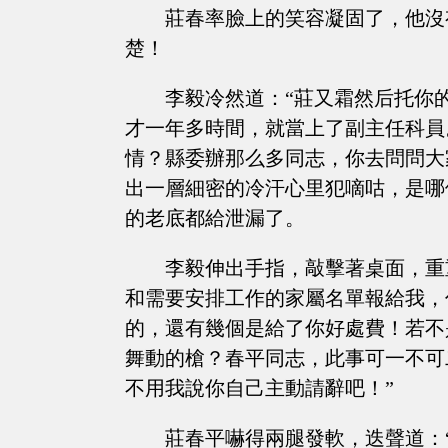
莊春率臉上的笑容凝固了，他沒
楚！
李毅冷然道：“莊又霜然后托你
才一年多時間，就當上了副主任科員
情？縣委辦那么多同志，你去問問大
出一層細密的冷汗心里犯嘀咕，是哪
的老底都給泄漏了。
李毅伸出手指，敲擊著桌面，重
和需要安排工作的家屬名單報給我，
的，還有幾個是給了你好處費！若不
舞動的槍？春平同志，此事可一不可二
不用我說你自己主動請辭吧！”
莊春平嚇得兩腿發軟，迭聲道：