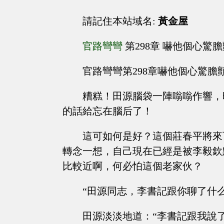
請記住本站域名:
黃金屋
官路彎彎
第298章 嚇他個心驚
官路彎彎第298章嚇他個心驚膽
糟糕！田源腦袋一陣嗡嗡作響，
的話給忘在腦后了！
這可如何是好？這個莊春平將來
轉念一想，自己現在已經是被李毅欽
比較近啊，何必怕這個老家伙？
“田源同志，李書記跟你聊了什
田源淡淡地道：“李書記跟我說