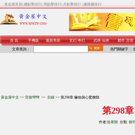
黃金屋首頁
|
總點擊排行
|
周點擊排行
|
月點擊排行
|
總搜藏排行
首 頁
手機版
最新章節
玄幻
·
奇幻
武俠
·
仙俠
都市
·
言情
文章查詢：
熱門關鍵字：
黃金屋中文
>>
官路彎彎
>>
目錄
>> 第298章 嚇他個心驚膽顫
第298
作者:
拾寒階
分類:
都