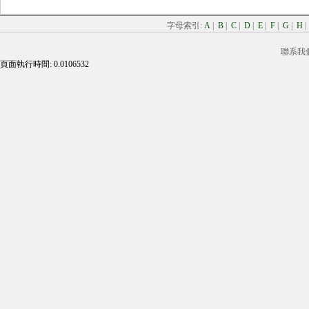
字母索引:
A
|
B
|
C
|
D
|
E
|
F
|
G
|
H
聯系我
頁面執行時間: 0.0106532