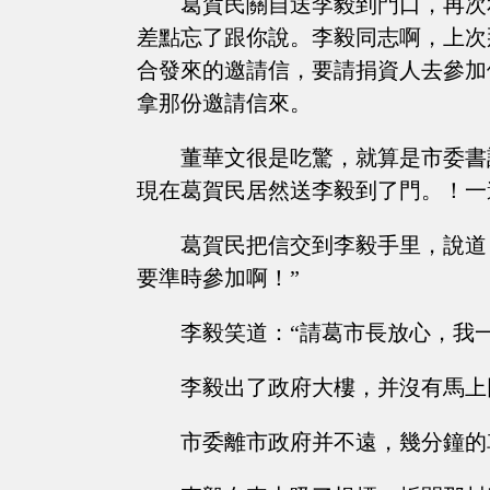
葛賀民關自送李毅到門口，再次
差點忘了跟你說。李毅同志啊，上次
合發來的邀請信，要請捐資人去參加
拿那份邀請信來。
董華文很是吃驚，就算是市委書
現在葛賀民居然送李毅到了門。！一
葛賀民把信交到李毅手里，說道
要準時參加啊！”
李毅笑道：“請葛市長放心，我
李毅出了政府大樓，并沒有馬上
市委離市政府并不遠，幾分鐘的