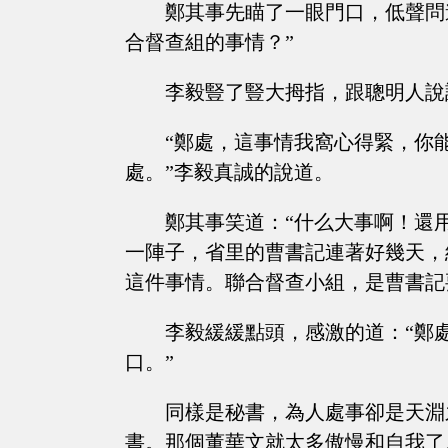
鄭其事先瞄了一眼門口，低聲問
合督查組的事情？”
李毅豎了豎大拇指，跟聰明人說
“鄭處，這事情我窩心得緊，你
處。”李毅真誠的說道。
鄭其事笑道：“什么大事啊！還
一陣子，省里的曹書記連著好幾天，
這件事情。聯合督查小組，是曹書記
李毅緩緩點頭，感激的道：“鄭
口。”
同樣是秘書，為人處事卻是天淵
書。那個董華文就太多傲慢和自我了