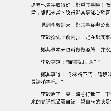
還夸他名字取得好，鄭重其事嘛！做
當，誰配來當？說得鄭其事滿心歡喜
見到李毅到來，鄭其事從辦公桌
李毅搶先上前兩步，趕在鄭其事
鄭其事本來也就做做姿態，并沒
李毅笑道：“羅書記忙嗎？”
鄭其事道：“你來得不巧，這段
長請稍等吧。”
李毅應了一聲，隨意打量了一下
來的領導找過羅書記，親自來的或是