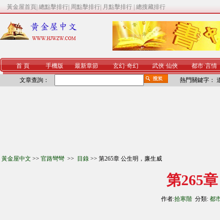
黃金屋首頁
|
總點擊排行
|
周點擊排行
|
月點擊排行
|
總搜藏排行
首 頁
手機版
最新章節
玄幻
·
奇幻
武俠
·
仙俠
都市
·
言情
文章查詢：
熱門關鍵字：
黃金屋中文
>>
官路彎彎
>>
目錄
>> 第265章 公生明，廉生威
第265
作者:
拾寒階
分類:
都