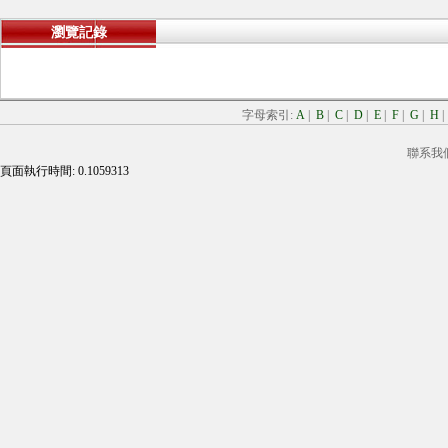
瀏覽記錄
字母索引:
A
|
B
|
C
|
D
|
E
|
F
|
G
|
H
聯系我
頁面執行時間: 0.1059313