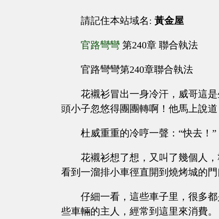
請記住本站域名:
黃金屋
官路彎彎
第240章 聯合執法
官路彎彎第240章聯合執法
花襯衫冒出一身冷汗，威哥這是
頭小子忽悠得團團轉啊！他馬上說道
杜威重重的冷哼一聲：“快去！”
花襯衫想了想，又叫了幾個人，
看到一溜排小車徑直開到燒烤城的門
仔細一看，這些車子里，很多都
些車輛的主人，經常到這里來消費。