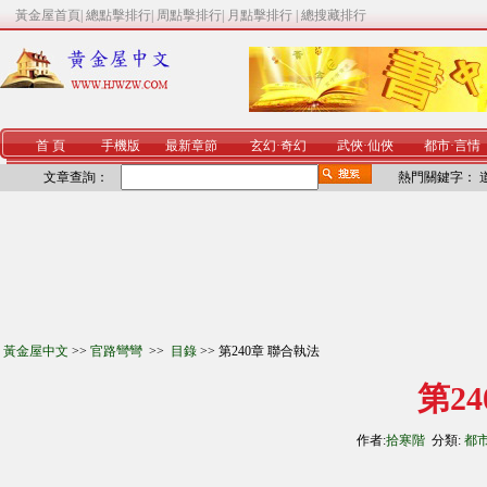
黃金屋首頁
|
總點擊排行
|
周點擊排行
|
月點擊排行
|
總搜藏排行
首 頁
手機版
最新章節
玄幻
·
奇幻
武俠
·
仙俠
都市
·
言情
文章查詢：
熱門關鍵字：
黃金屋中文
>>
官路彎彎
>>
目錄
>> 第240章 聯合執法
第2
作者:
拾寒階
分類:
都