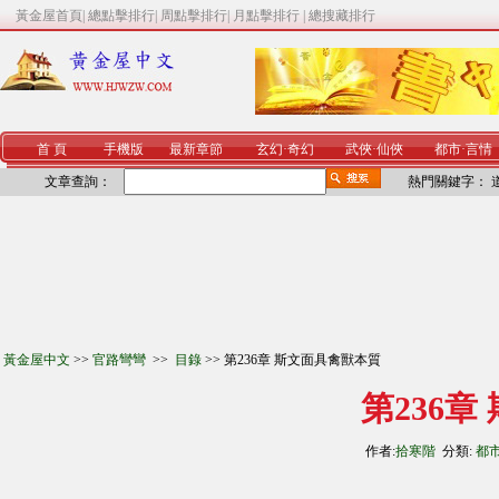
黃金屋首頁
|
總點擊排行
|
周點擊排行
|
月點擊排行
|
總搜藏排行
首 頁
手機版
最新章節
玄幻
·
奇幻
武俠
·
仙俠
都市
·
言情
文章查詢：
熱門關鍵字：
黃金屋中文
>>
官路彎彎
>>
目錄
>> 第236章 斯文面具禽獸本質
第236
作者:
拾寒階
分類:
都