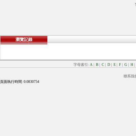
瀏覽記錄
字母索引:
A
|
B
|
C
|
D
|
E
|
F
|
G
|
H
聯系我
頁面執行時間: 0.0830754