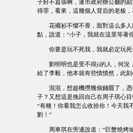
子好不囂張啊，連市政府辦公廳的副
得罪，看來，這幾個人背后的老板，
花襯衫不懼不畏，面對這么多人
點，說道：“小子，我就在這里等著
你要是玩不死我，我就必定玩死
劉明明也是受不得ji的人，何
給了李毅，他本就有些憤憤然，此刻
混混，想趁機撈幾個錢罷了，憑
子？又想這是挽回自己在周子琪心目
“有種！你看我怎么收拾你！今天我
劉！”
周車琪在旁邊說道：“巨蟹燒烤城