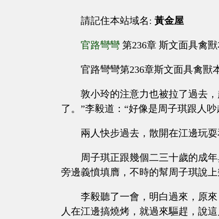
請記住本站域名:
黃金屋
官路彎彎
第236章 斯文面具禽
官路彎彎第236章斯文面具禽獸
敦小玲的注意力也被拉了過去，
了。”李毅道：“好像是周子琪跟人吵
兩人快步過去，散開在江邊玩耍
周子琪正跟幾個二三十歲的成年
旁邊義憤填膺，不時的幫周子琪說上
李毅聽了一會，明白過來，原來
人在江邊搞燒烤，就過來驅趕，說這