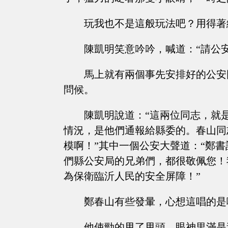
玩我也不是這般玩法吧？用得著
陳凱明笑意吟吟，喊道：“請公
馬上就有兩個事先安排好的公安
問候。
陳凱明說道：“這兩位同志，就
情況，是他們通報給縣委的。春山同
模啊！”其中一個公安大聲道：“鄭
們縣公安局的兄弟們，都很敬佩您！
為保衛臨沂人民的安全屏障！”
鄭春山有些發暈，心想這唱的是
他使勁的甩了甩頭，眼神里滿是