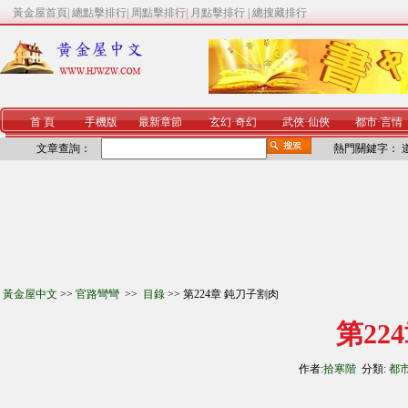
黃金屋首頁
|
總點擊排行
|
周點擊排行
|
月點擊排行
|
總搜藏排行
首 頁
手機版
最新章節
玄幻
·
奇幻
武俠
·
仙俠
都市
·
言情
文章查詢：
熱門關鍵字：
黃金屋中文
>>
官路彎彎
>>
目錄
>> 第224章 鈍刀子割肉
第22
作者:
拾寒階
分類:
都