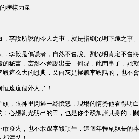
錢的榜樣力量
白，李說所說的今天之事，就是指劉光明下跪之事
人，李毅是倡議者，自然不會說。劉光明肯定不會
毅的秘書，當然不會說出去，何況，此間事了，她
李毅這么大的恩典，又向來是極聽李毅話的，也不
何恒遠這個外人了！
眉頭，眼神里閃過一絲憤怒，現場的情勢他看得明
的！心想劉光明出的丑，也是你李毅加諸其身的，
不敢發火，也不敢跟李毅頂牛，這個年輕副縣長的
人都清楚！