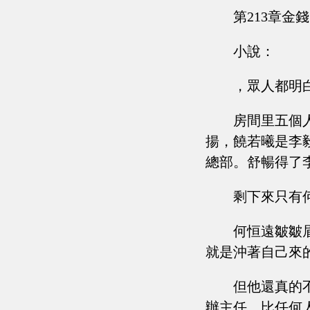
第213章金
小說：
，眾人都明
房間里五個
揚，饒若曦是李
總部。舒暢得了
剩下來只有
何恒遠皺皺
就是沖著自己來
但他還真的
辦主任，比任何