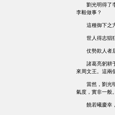
劉光明得了
李毅做事？
這種御下之
世人得志猖
仗勢欺人者
諸葛亮躬耕
來周文王。這兩
當然，劉光
氣度，實非一般
饒若曦慶幸