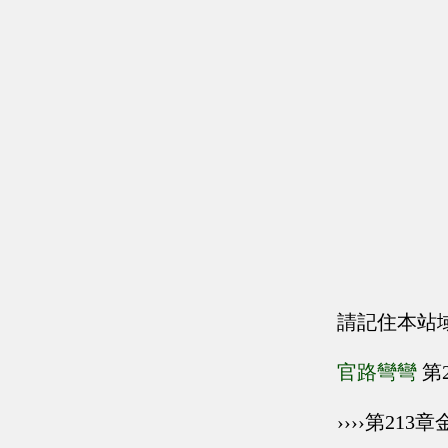
請記住本站
官路彎彎
第
››››第21