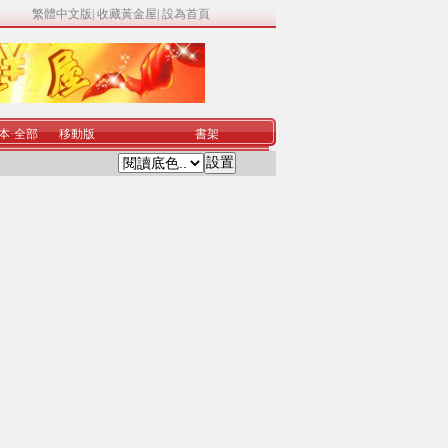
繁體中文版
|
收藏黃金屋
|
設為首頁
本
·
全部
移動版
書架