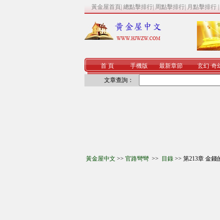
黃金屋首頁
|
總點擊排行
|
周點擊排行
|
月點擊排行
首 頁
手機版
最新章節
玄幻
·
奇
文章查詢：
黃金屋中文
>>
官路彎彎
>>
目錄
>> 第213章 金