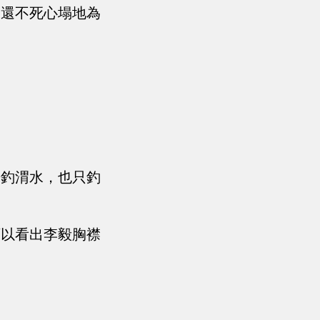
，還不死心塌地為
垂釣渭水，也只釣
可以看出李毅胸襟