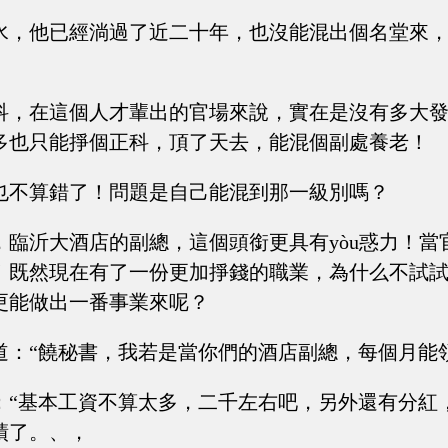
水，他已經淌過了近二十年，也沒能混出個名堂來
科，在這個人才輩出的官場來說，實在是沒有多大
多也只能掙個正科，頂了天去，能混個副處養老！
也不算錯了！問題是自己能混到那一級別嗎？
，臨沂大酒店的副總，這個頭銜更具有yòu惑力！當
！既然現在有了一份更加掙錢的職業，為什么不試
更能做出一番事業來呢？
道：“饒秘書，我若是當你們的酒店副總，每個月能
：“基本工資不算太多，二千左右吧，另外還有分紅
績了。、，