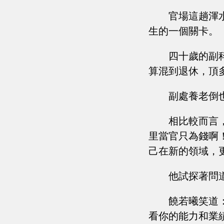
官場這趟渾
生的一個關卡。
四十歲的副
算混到退休，頂
副處養老倒
相比較而言
里當官只為錢啊
己在新的領域，
他試探著問
饒若曦笑道
看你的能力和業