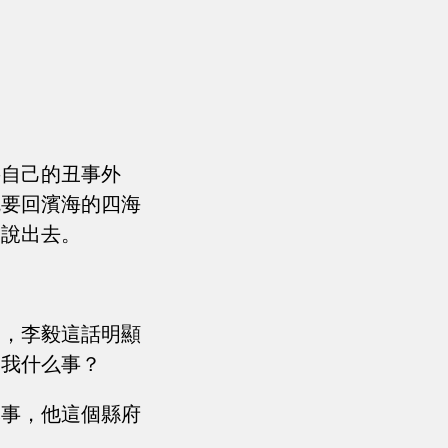
。
將自己的丑事外
就要回濱海的四海
會說出去。
白，李毅這話明顯
關我什么事？
本事，他這個縣府