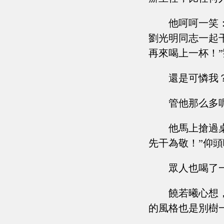
他呵呵一笑
劉光明同志一起
再來喝上一杯！
還是可憐我
管他那么多
他馬上搶過
先干為敬！”仰
眾人也喝了
饒若曦心想
的風格也是別樹