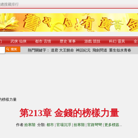
|
總搜藏排行
幻
武俠
·
仙俠
都市
·
言情
歷史
·
軍事
游戲
·
競技
科幻
·
靈異
全
熱門關鍵字：
道君
大王饒命
神話紀元
飛劍問道
重生似水青春
錢的榜樣力量
第213章 金錢的榜樣力量
作者:
拾寒階
分類:
都市
|
官場沉浮
|
拾寒階
|
官路彎彎
|
更多標簽
...