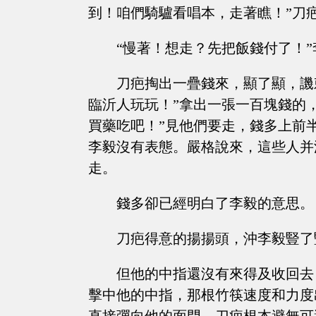
到！咱們騎驢看唱本，走著瞧！”刀
“慢著！想走？先把飯錢付了！
刀疤掏出一疊錢來，顯了顯，譏
臨沂人玩玩！”拿出一張一百塊錢的
買藥吃吧！”見他們要走，錢多上前
李毅沒有表態。嚴格說來，這些人并
走。
錢多卻已經明白了李毅的意思。
刀疤得意的揚揚頭，沖李毅豎了
但他的中指還沒有來得及收回去
擊中他的中指，那根竹筷速度和力度