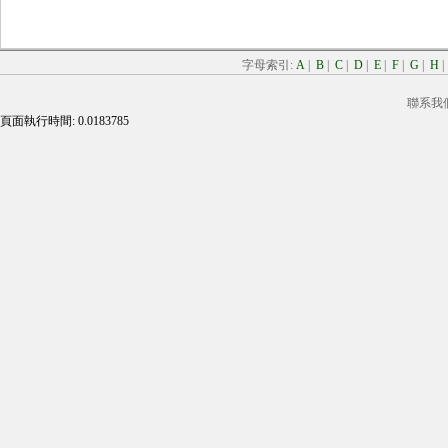
字母索引:
A
|
B
|
C
|
D
|
E
|
F
|
G
|
H
聯系我
頁面執行時間: 0.0183785