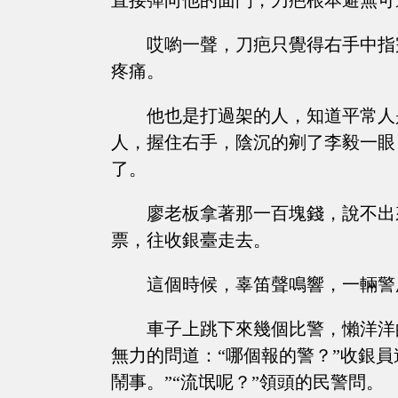
直接彈向他的面門，刀疤根本避無可
哎喲一聲，刀疤只覺得右手中指
疼痛。
他也是打過架的人，知道平常人
人，握住右手，陰沉的剜了李毅一眼
了。
廖老板拿著那一百塊錢，說不出
票，往收銀臺走去。
這個時候，辜笛聲鳴響，一輛警
車子上跳下來幾個比警，懶洋洋
無力的問道：“哪個報的警？”收銀
鬧事。”“流氓呢？”領頭的民警問。