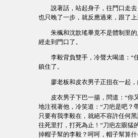
說著話，站起身子，往門口走去
也只晚了一步，就反應過來，跟了上
朱楓和沈歆瑤畢竟不是體制里的
經走到門口了。
李毅背負雙手，冷聲大喝道：“
鎮住了。
廖老板和皮衣男子正扭在一起，
皮衣男子下巴一揚，問道：“你
地注視著他，冷笑道：“刀疤是吧？
只要有我李毅在，就絕不容許任何黑
往死里打，打死為止！”刀疤左眼猛
掉帽子幫的李毅？呵呵，帽子幫算什