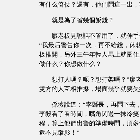
有什么倚仗？還有，他們鬧這一出，
就是為了省幾個飯錢？
廖老板見說話不管用了，就伸手
“我最后警告你一次，再不給錢，休
板推開，另外三午年輕人馬上就圍住
做什么？你想做什么？
想打人嗎？呃？想打架嗎？”廖
雙方的人互相推搡，場面幾乎就要失
孫薇說道：“李縣長，再鬧下去
李毅看了看時間，嘴角閃過一抹冷笑
程，算上他們出警的準備時間，頂多
還不見蹤影！”