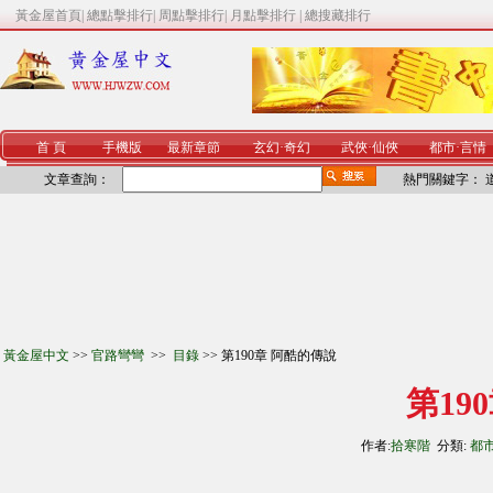
黃金屋首頁
|
總點擊排行
|
周點擊排行
|
月點擊排行
|
總搜藏排行
首 頁
手機版
最新章節
玄幻
·
奇幻
武俠
·
仙俠
都市
·
言情
文章查詢：
熱門關鍵字：
黃金屋中文
>>
官路彎彎
>>
目錄
>> 第190章 阿酷的傳說
第19
作者:
拾寒階
分類:
都