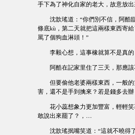
手下為了神化自家的老大，故意放出
沈歆瑤道：“你們別不信，阿酷
條底kù，第二天就把這兩樣東西寄
罵了個狗血淋頭！”
李毅心想，這事橡就算不是真的
阿酷在記家里住了三天，那應該
但要偷他老婆兩樣東西，一般的
害，還不是手到擒來？若是錢多去辦
花小蕊想象力更加豐富，輕輕笑
敢說出來罷了？，…
沈歆瑤抿嘴笑道：“這就不曉得