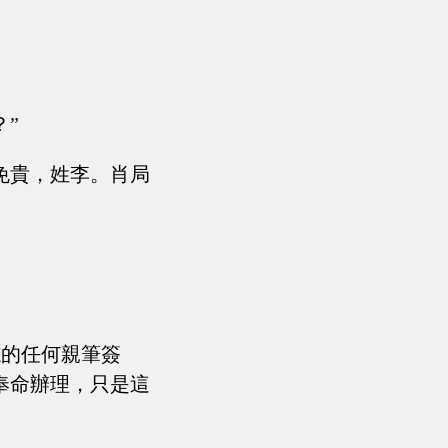
”
免貴，姓李。肖局
志的任何親筆簽
奉命辦理，只是這