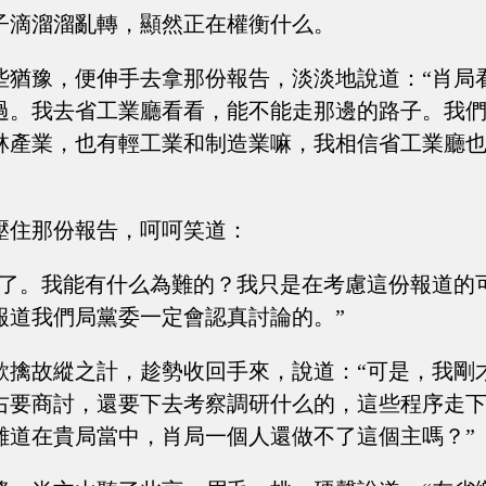
子滴溜溜亂轉，顯然正在權衡什么。
些猶豫，便伸手去拿那份報告，淡淡地說道：“肖局
過。我去省工業廳看看，能不能走那邊的路子。我
林產業，也有輕工業和制造業嘛，我相信省工業廳
壓住那份報告，呵呵笑道：
笑了。我能有什么為難的？我只是在考慮這份報道的
報道我們局黨委一定會認真討論的。”
欲擒故縱之計，趁勢收回手來，說道：“可是，我剛
右要商討，還要下去考察調研什么的，這些程序走
難道在貴局當中，肖局一個人還做不了這個主嗎？”