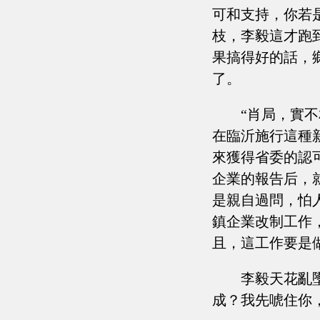
可和支持，你若
枝，李毅這才跑
果搞得好的話，
了。
“肖局，實
在臨沂施行這種
來獲得省委的認
企業的報告后，
是親自過問，怕
鎮企業改制工作
且，這工作要是
李毅天花亂
成？我先唬住你