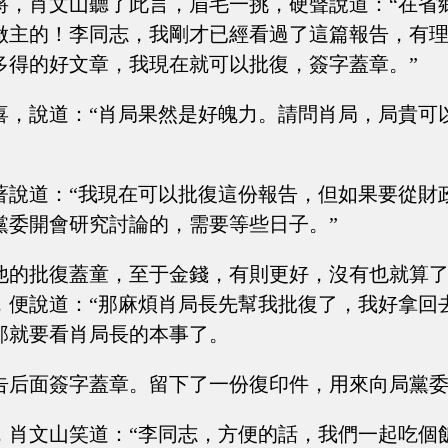
將，肖文山聽了此言，眉毛一挑，硬聲說道：“在省
做主的！李同志，我剛才已經看過了這篇報告，有
多得的好文章，我現在就可以批復，簽字蓋章。”
喜，說道：“肖局果然是好魄力。請問肖局，局貴可
著說道：“我現在可以批復這份報告，但如果要從財
黨委開會研究討論的，需要等些日子。”
他的批復蓋童，至于金錢，有則更好，沒有也就算
，便說道：“那麻煩肖局長先幫我批復了，我好拿回
那就要看肖局長的本事了。
告后面簽字蓋章。留下了一份復印件，用來向局黨
，肖文山笑道：“李同志，方便的話，我們一起吃個