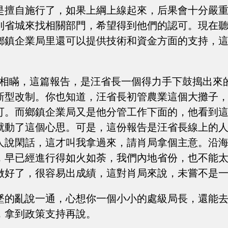
是擅自施行了，如果上綱上線起來，后果會十分嚴
到省城來找相關部門，希望得到他們的認可。現在
鄉鎮企業局里還可以提供技術和資金方面的支持，
不相瞞，這篇報告，是汪省長一個得力手下鼓搗出來
新型改制。你也知道，汪省長初管農業這個大攤子
可。而鄉鎮企業局又是他分管工作下面的，他看到
就動了這個心思。可是，這份報告是汪省長線上的
人說閑話，這才叫我拿過來，請肖局拿個主意。沿
，早已經進行得如火如荼，我們內地省份，也不能
做好了，很容易出成績，這對肖局來說，未嘗不是一
墜的亂說一通，心想你一個小小的處級局長，還能
，拿到政策支持再說。