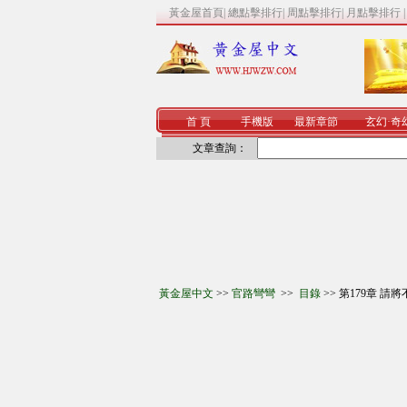
黃金屋首頁
|
總點擊排行
|
周點擊排行
|
月點擊排行
首 頁
手機版
最新章節
玄幻
·
奇
文章查詢：
黃金屋中文
>>
官路彎彎
>>
目錄
>> 第179章 請