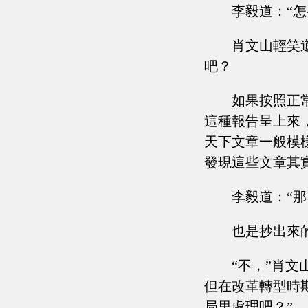
李毅道：“
肖文山輕笑
吧？
如果按照正
這種報告呈上來
天下文章一般模
發現這些文章其
李毅道：“
也是抄出來
“不，”肖
但在改革轉型時
局里處理吧？”