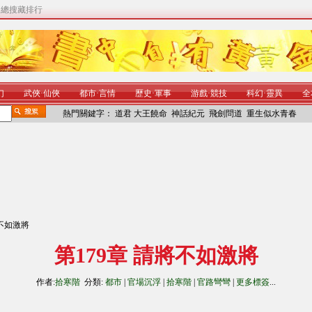
|
總搜藏排行
幻
武俠
·
仙俠
都市
·
言情
歷史
·
軍事
游戲
·
競技
科幻
·
靈異
全
熱門關鍵字：
道君
大王饒命
神話紀元
飛劍問道
重生似水青春
將不如激將
第179章 請將不如激將
作者:
拾寒階
分類:
都市
|
官場沉浮
|
拾寒階
|
官路彎彎
|
更多標簽
...