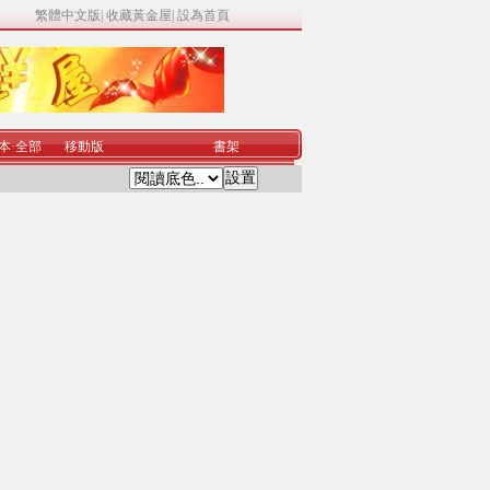
繁體中文版
|
收藏黃金屋
|
設為首頁
本
·
全部
移動版
書架