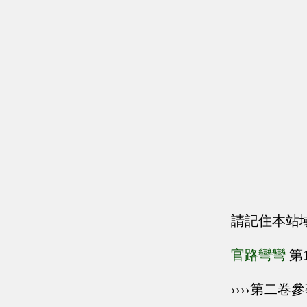
請記住本站
官路彎彎
第
››››第二