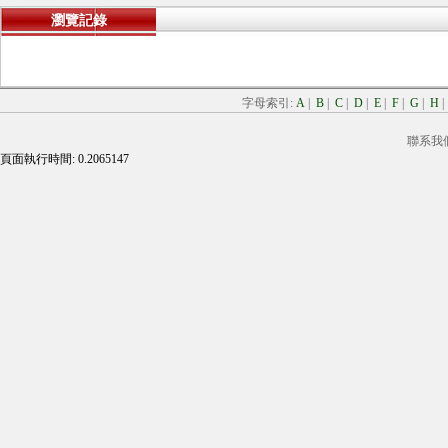
瀏覽記錄
字母索引:
A
|
B
|
C
|
D
|
E
|
F
|
G
|
H
聯系我
頁面執行時間: 0.2065147