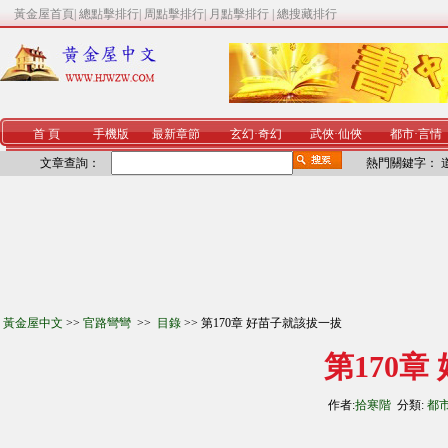
黃金屋首頁
|
總點擊排行
|
周點擊排行
|
月點擊排行
|
總搜藏排行
首 頁
手機版
最新章節
玄幻
·
奇幻
武俠
·
仙俠
都市
·
言情
文章查詢：
熱門關鍵字：
黃金屋中文
>>
官路彎彎
>>
目錄
>> 第170章 好苗子就該拔一拔
第170
作者:
拾寒階
分類:
都