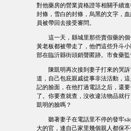
對他藥房的營業資格證等相關手續進
封條，雪白的封條，烏黑的文字，血
員被帶回去接受審問。
這一天，縣城里那些賣假藥的個
黃老板都被帶走了，他們這些升斗小
部在臨沂縣街頭銷聲匿跡。市食藥監
陳凱明再次接到妻子打來的哭訴
道，自己包庇親戚從事非法活動，這
記的臉面，在他打過電話之后，還要
了。你要查就查，沒收違法物品就行
凱明的臉嗎？
聽著妻子在電話里不停的發牢s
大的官，連自己家里幾個親人都保不