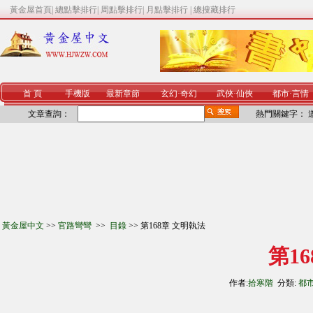
黃金屋首頁
|
總點擊排行
|
周點擊排行
|
月點擊排行
|
總搜藏排行
首 頁
手機版
最新章節
玄幻
·
奇幻
武俠
·
仙俠
都市
·
言情
文章查詢：
熱門關鍵字：
黃金屋中文
>>
官路彎彎
>>
目錄
>> 第168章 文明執法
第1
作者:
拾寒階
分類:
都