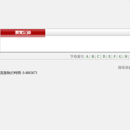
瀏覽記錄
字母索引:
A
|
B
|
C
|
D
|
E
|
F
|
G
|
H
聯系我
頁面執行時間: 0.4863671