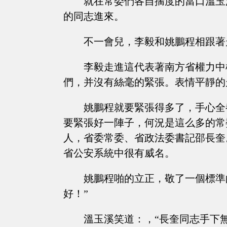
就在常委們各自揣度的當口溫玉
的同志進來。
不一會兒，李毅和姚鵬程相跟著
李毅走進這代表著南方省權力中
們，并沒有絲毫的緊張。表情平靜的
姚鵬程就要緊張得多了，手心全
要緊張好一陣子，何況是這么多的常
人，省委常委、省政法委書記邵長奎
省公安系統中很有威名。
姚鵬程啪的立正，敬了一個標準
好！”
溫玉溪笑道：，“長奎同志手下