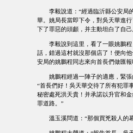
李毅說道：“經過臨沂縣公安局
華。姚局長當即下令，對吳天華進行
下了罪惡的頭顱，并主動坦白了自己
李毅說到這里，看了一眼姚鵬程
話，錯過這村就沒那個店了！便向他
安局的姚鵬程同志來向首長們做匯報
姚鵬程經過一陣子的適應，緊張
“首長們好！吳天華交待了所有犯罪
秘密處死洪天貴！并承諾以升官和金
罪道路。”
溫玉溪問道：“那個買兇殺人的