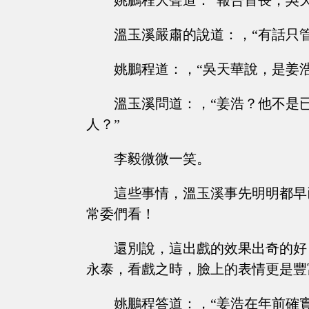
姚鵬程大聲道：“報告首長，吳
溫玉溪嚴肅的說道：，“有話只
姚鵬程道：，“吳天華說，是姜浩
溫玉溪問道：，“姜浩？他不是
人？”
李毅微微一笑。
這些事情，溫玉溪事先明明都早
常委們看！
還別說，這出戲的效果出奇的好
永泰，看戲之時，臉上的表情更是豐
姚鵬程答道：，“姜浩在年前確