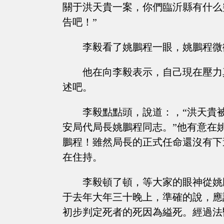
關于洪天貴一案，你們臨沂縣有什么
告吧！”
李毅看了姚鵬程一眼，姚鵬程微
他在向李毅表示，自己現在壓力
述吧。
李毅點點頭，說道：，“洪天貴
安局代局長姚鵬程同志。”他有意在
鵬程！雖然局長的正式任命還沒有下
在住持。
李毅頓了頓，等大家的眼神從姚
于去年大年三十晚上，準確的說，應
初步判定死者的死因為縊死。經過法