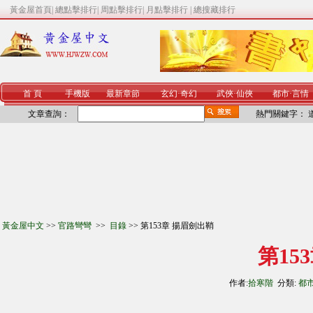
黃金屋首頁
|
總點擊排行
|
周點擊排行
|
月點擊排行
|
總搜藏排行
首 頁
手機版
最新章節
玄幻
·
奇幻
武俠
·
仙俠
都市
·
言情
文章查詢：
熱門關鍵字：
黃金屋中文
>>
官路彎彎
>>
目錄
>> 第153章 揚眉劍出鞘
第15
作者:
拾寒階
分類:
都