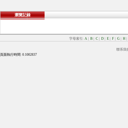
瀏覽記錄
字母索引:
A
|
B
|
C
|
D
|
E
|
F
|
G
|
H
聯系我
頁面執行時間: 0.1002837