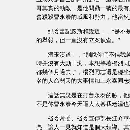
哥其實的勁敵，是他問鼎一號的最有
會殺殺曹永泰的威風和勢力，他當然
紀委書記嚴斯和說道：，“是不
的舉報，但一直沒有立案偵查。”
溫玉溪道：，“別說你們不信我
時并沒有大動干戈，本想等著楊烈同
都幾個月過去了，楊烈同志還是穩坐
名的人命關天的大事情加上永泰同志
這話無疑是在打曹永泰的臉，他
不是你曹永泰今天逼人太甚我老溫也
省委常委、省委宣傳部長江介華
亮，讓人一見就知道是個大領導。其