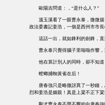
歐陽吉問道：，“是什么人？”
溫玉溪看了一眼曹永泰，微微揚
政法委書記姜浩，一個是西州市市長
這話一出，就如鋒利的劍鋒，直
曹永泰只覺得腦子里嗡嗡作響，
他在算計別人的同時，卻不知道
螳螂捕蜘黃雀在后！
唐春強只是略微訝異了一秒鐘，
烈和姜浩是姻親！真是上粱不正下粱
剛才曹永泰不聲不響的向唐春強