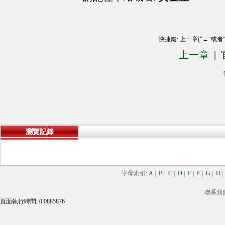
快捷鍵: 上一章("←"或者
上一章
|
瀏覽記錄
字母索引:
A
|
B
|
C
|
D
|
E
|
F
|
G
|
H
聯系我
頁面執行時間: 0.0885876