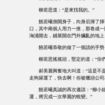
柳若思道：“是來找我的。”
饒若曦側開身子，向身后揮了揮
口，其中兩個人用力一推，那卷成一
洶涌開去，鋪展開在門外臟亂的地上
饒若曦恭敬的做了一個請的手勢
柳若思搖搖頭，堅定的道：“你
郝美麗興奮地大叫道：“這是不
走狗屎運了，快去啊！你被獵頭公司
饒若曦真誠的再次邀請：“柳小
運，將完成一次華麗的蛻變。”