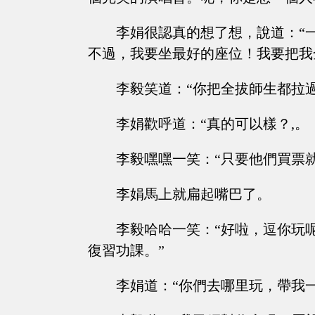
李娟很認真的想了想，說道：“
不過，我要坐最好的座位！我要把我
李毅笑道：“你把全拔師生都拉
李娟歡呼道：“真的可以樣？,。
李毅嘿嘿一笑：“只要他們買票就
李娟馬上就扁起嘴巴了。
李毅哈哈一笑：“好啦，逗你玩
復習功課。”
李娟道：“你們去哪里玩，帶我