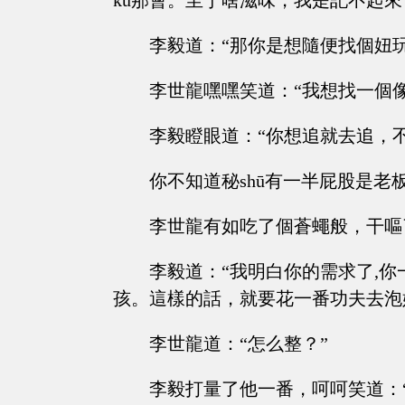
kù那會。至于啥滋味，我是記不起來
李毅道：“那你是想隨便找個妞
李世龍嘿嘿笑道：“我想找一個像
李毅瞪眼道：“你想追就去追，
你不知道秘shū有一半屁股是老
李世龍有如吃了個蒼蠅般，干嘔
李毅道：“我明白你的需求了,
孩。這樣的話，就要花一番功夫去泡
李世龍道：“怎么整？”
李毅打量了他一番，呵呵笑道：