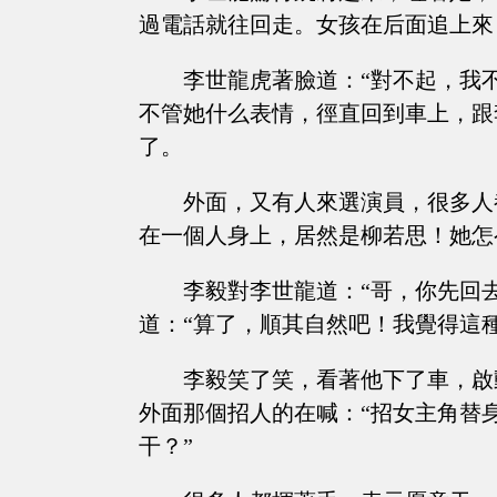
過電話就往回走。女孩在后面追上來
李世龍虎著臉道：“對不起，我
不管她什么表情，徑直回到車上，跟
了。
外面，又有人來選演員，很多人
在一個人身上，居然是柳若思！她怎
李毅對李世龍道：“哥，你先回
道：“算了，順其自然吧！我覺得這
李毅笑了笑，看著他下了車，啟
外面那個招人的在喊：“招女主角替
干？”