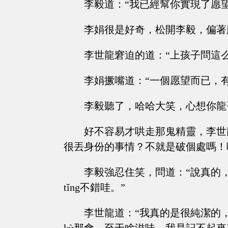
李毅道：“我已經幫你實現了愿
李娟很是好奇，松開李毅，偏著
李世龍窘迫的道：“上孩子問這
李娟撅嘴道：“一個愿望而已，
李毅聽了，哈哈大笑，心想你龍
好不容易才哄走那鬼精靈，李世
很丟身份的事情？不就是破個處嗎！
李毅強忍住笑，問道：“說真的
tǐng不錯哇。”
李世龍道：“我真的是很純潔的