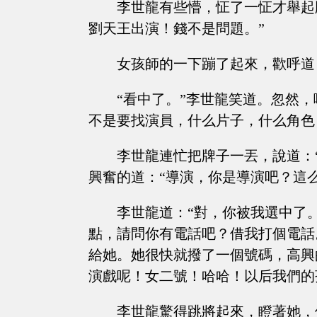
李世龍有些懵，怔了一怔才舉起
劉天王出演！錢不是問題。”
女孩師的一下蹦了起來，歡呼道
“看中了。”李世龍笑道。忽然
不是要找演員，什么片子，什么角色
李世龍連忙把牌子一丟，說道：
興奮的道：“導演，你是導演吧？這
李世龍道：“對，你被我選中了
點，請問你有電話吧？借我打個電話
給她。她很快就撥了一個號碼，高興
演戲呢！女二號！哈哈！以后我們的
李世龍驚得跳將起來，瞪著她，