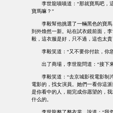
李世龍嘖嘖道：“那就寶馬吧，
寶馬嘛？”
李毅幫他挑選了一輛黑色的寶馬
到外煥然一新。站在試衣鏡前面，李
毅，這衣服是好，只不過，這也太貴
李毅笑道：“又不要你付款，你急
出了商場，李世龍問道：“接下
李毅笑道：“去京城影視電影制
電影的，找女演員。她們一看你這派
是你看中的人，能完成你愿望的，我
什么的。
李世龍整了整衣裳，說道：“我