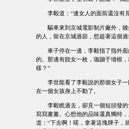
李毅道：“連女人的面前還沒有
驅車來到京城電影制片廠外，雖
的人，留在京城過節，想趁著這個過
車子停在一邊，李毅指了指外面
的。那邊有靚女一枚，珈蹦于墻根，粉
樣？”
李世龍看了李毅說的那個女子一
在一個女孩身上不動了。
李毅瞧過去，卻見一個短頭發的
寫寫畫畫。心想他的品味還真獨特，
道：“下去啊！喏，拿著這塊牌子，