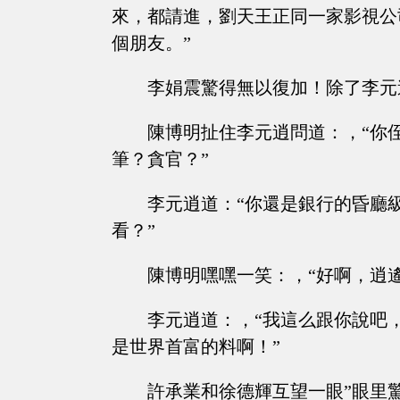
來，都請進，劉天王正同一家影視公
個朋友。”
李娟震驚得無以復加！除了李元
陳博明扯住李元逍問道：，“你
筆？貪官？”
李元逍道：“你還是銀行的昏廳
看？”
陳博明嘿嘿一笑：，“好啊，逍
李元逍道：，“我這么跟你說吧
是世界首富的料啊！”
許承業和徐德輝互望一眼”眼里