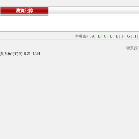
瀏覽記錄
字母索引:
A
|
B
|
C
|
D
|
E
|
F
|
G
|
H
聯系我
頁面執行時間: 0.2141554