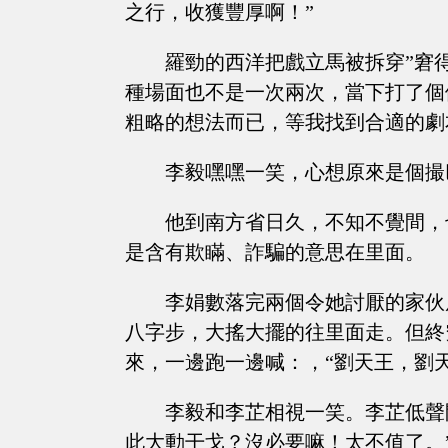
之行，收獲豐厚啊！”
羅勁的西洋把戲立馬被拆穿”窘
種場面也不是一次兩次，當下打了個
粗略的想法而已，等我找到合適的劇
李毅嘿嘿一笑，心想原來是個撮
他到南方省日久，不知不覺間，
是含有欺瞞、詐騙的意思在里面。
李娟數落完兩個令她討厭的家伙
八字步，大搖大擺的往里面走。但終
來，一邊跑一邊喊：，“劉天王，劉
李毅和李芷相視一笑。李芷低聲
此大動干戈？沒必要嘛！太不值了。