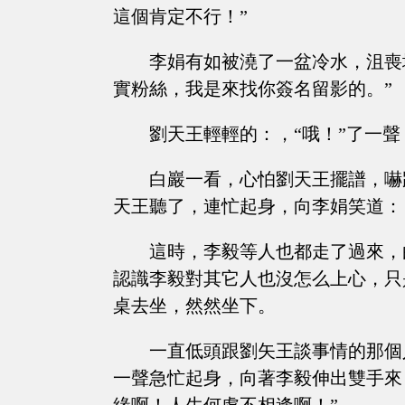
這個肯定不行！”
李娟有如被澆了一盆冷水，沮喪
實粉絲，我是來找你簽名留影的。”
劉天王輕輕的：，“哦！”了一
白巖一看，心怕劉天王擺譜，嚇
天王聽了，連忙起身，向李娟笑道：
這時，李毅等人也都走了過來，
認識李毅對其它人也沒怎么上心，只
桌去坐，然然坐下。
一直低頭跟劉矢王談事情的那個
一聲急忙起身，向著李毅伸出雙手來