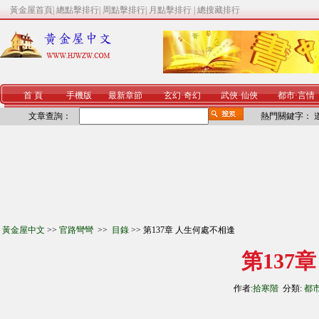
黃金屋首頁
|
總點擊排行
|
周點擊排行
|
月點擊排行
|
總搜藏排行
首 頁
手機版
最新章節
玄幻
·
奇幻
武俠
·
仙俠
都市
·
言情
文章查詢：
熱門關鍵字：
黃金屋中文
>>
官路彎彎
>>
目錄
>> 第137章 人生何處不相逢
第137
作者:
拾寒階
分類:
都