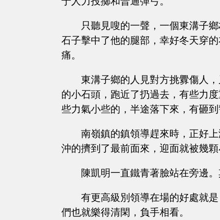
于人力投擲和普通彈弓。
只聽見嗖的一聲，一個東溝子鄉
石子擊中了他的腿部，幸好冬天穿的
痛。
東溝子鄉的人見對方挑釁傷人，
的小石頭，跑近了扔過去，有些力度
些力氣小些的，半途落下來，有砸到
南嶺鎮的鎮領導趕來時，正好上
沖的擠到了最前面來，迎面就被幾顆
陳凱明一直鐵青著臉站在旁邊。
有更高級別領導在場的好處就是
們也就樂得清閑，負手相看。