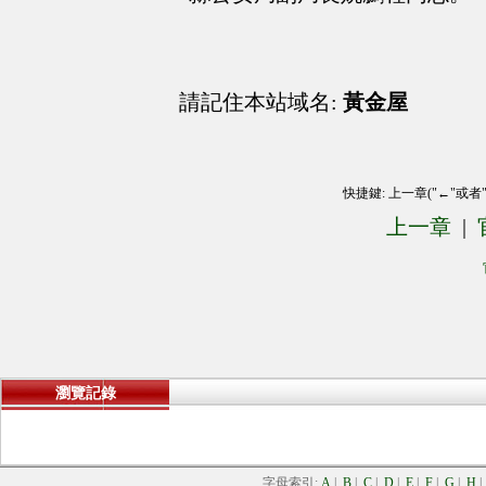
請記住本站域名:
黃金屋
快捷鍵: 上一章("←"或者
上一章
|
瀏覽記錄
字母索引:
A
|
B
|
C
|
D
|
E
|
F
|
G
|
H