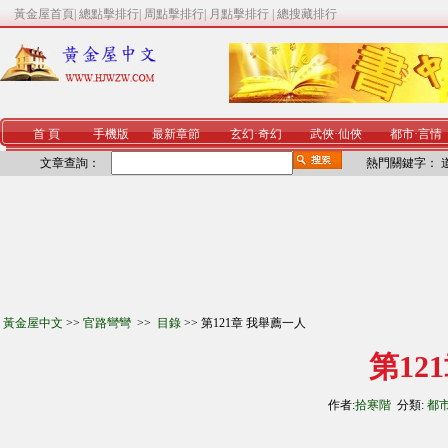
黃金屋首頁
|
總點擊排行
|
周點擊排行
|
月點擊排行
|
總搜藏排行
首 頁
手機版
最新章節
玄幻
·
奇幻
武俠
·
仙俠
都市
·
言情
文章查詢：
熱門關鍵字：
黃金屋中文
>>
官路彎彎
>>
目錄
>> 第121章 我舉薦一人
第12
作者:
拾寒階
分類:
都