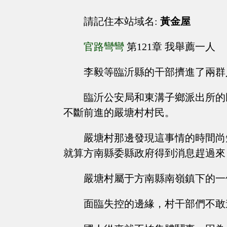
請記住本站域名:
黃金屋
官路彎彎
第121章 我舉薦一人
李毅等臨沂縣的干部擠進了兩群
臨沂公安局和東溝子鄉派出所的
不斷前進的嚴塘村村民。
嚴塘村那邊發現這事情的時間尚
就算方南縣委縣政府得到消息趕過來
嚴塘村屬于方南縣南嶺鎮下的一
面臨失控的邊緣，村干部們不敢