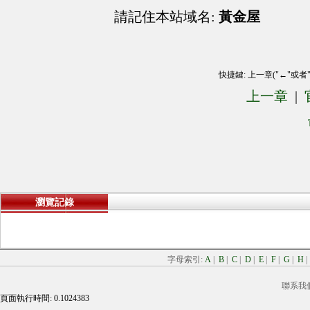
請記住本站域名:
黃金屋
快捷鍵: 上一章("←"或者
上一章
|
瀏覽記錄
字母索引:
A
|
B
|
C
|
D
|
E
|
F
|
G
|
H
聯系我
頁面執行時間: 0.1024383