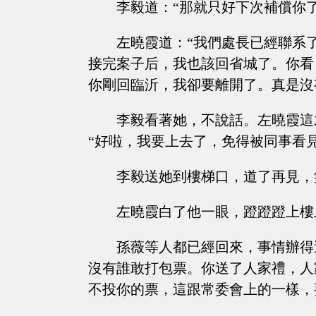
李毅道：“那就只好下次補償你了
左曉霞道：“我們處長已經聯系
接完案子后，我也該回省城了。你看
你剛回臨沂，我卻要離開了。真是沒
李毅看著她，不說話。左曉霞這
“好啦，我要上去了，免得被同事看見
李毅送她到樓梯口，道了再見，
左曉霞白了他一眼，蹬蹬蹬上樓
孫薇等人都已經回來，事情辦得
沒有誰敢打包票。你送了人家禮，人
不投你的票，這跟常委會上的一樣，