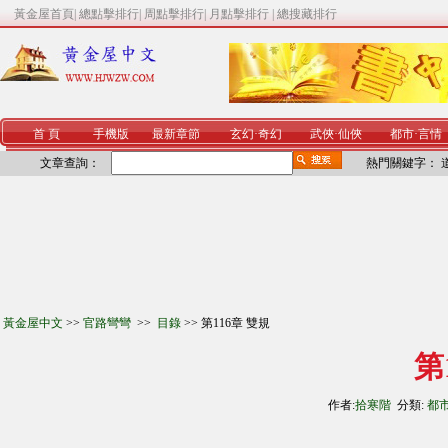
黃金屋首頁
|
總點擊排行
|
周點擊排行
|
月點擊排行
|
總搜藏排行
首 頁
手機版
最新章節
玄幻
·
奇幻
武俠
·
仙俠
都市
·
言情
文章查詢：
熱門關鍵字：
黃金屋中文
>>
官路彎彎
>>
目錄
>> 第116章 雙規
第
作者:
拾寒階
分類:
都