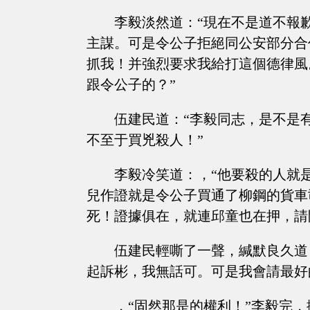
李毅淡然道：“現在不是道不報
主謀。可是令公子拒絕同公安部分合
抓我！并強烈要求我給打這個德律風
跟令公子的？”
伍建民道：“李毅同志，是不是
不至于買兇殺人！”
李毅冷笑道：，“他要殺的人就
兒作證就是令公子買通了柳鋼的貨車
死！證據俱在，就連邱童也在押，請
伍建民輕嘶了一聲，緘默良久道
起訴彬，我無話可。可是我會請最好
，“固然那是的權利！”李毅完，