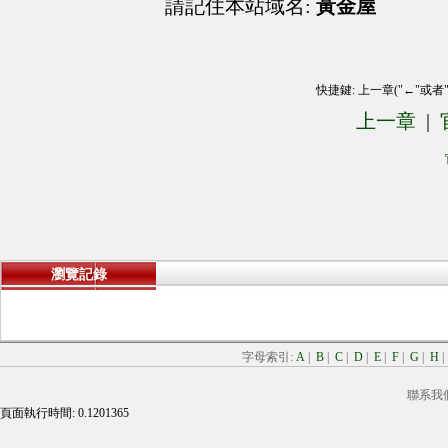
請記住本站域名:
黃金屋
快捷鍵: 上一章("←"或者
上一章
|
瀏覽記錄
字母索引:
A
|
B
|
C
|
D
|
E
|
F
|
G
|
H
聯系我
頁面執行時間: 0.1201365