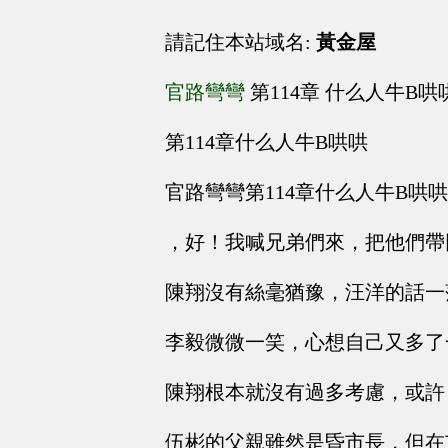
請記住本站域名:
黃金屋
官路彎彎
第114章 什么人牛B哄
第114章什么人牛B哄哄
官路彎彎第114章什么人牛B哄哄
，好！我喊兄弟們來，把他們帶
陳翔沒有絲毫猶豫，汪洋的話一
李毅微微一笑，心想自己又多了
陳翔根本就沒有過多考慮，或許
伍彬的父親雖然是昏市長，但在