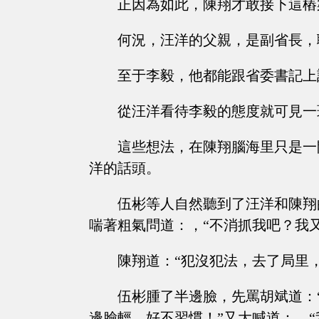
正因為如此，陳翔才敢接下這樁
何況，汪洋的父親，是副省長，
至于李毅，他都能跟省委書記上
從汪洋看待李毅的態度就可見一
這些想法，在陳翔腦海里只是一
洋的話頭。
伍彬等人自然聽到了汪洋和陳翔
喘著粗氣問道：，“不消抓我吧？我
陳翔道：“犯沒犯法，去了局里
伍彬腫了半邊臉，先罵胡斌道：
邊臉輕，好不習慣！”又大喊道：，