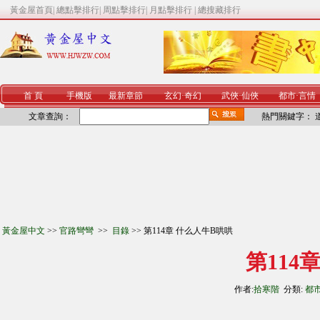
黃金屋首頁
|
總點擊排行
|
周點擊排行
|
月點擊排行
|
總搜藏排行
首 頁
手機版
最新章節
玄幻
·
奇幻
武俠
·
仙俠
都市
·
言情
文章查詢：
熱門關鍵字：
黃金屋中文
>>
官路彎彎
>>
目錄
>> 第114章 什么人牛B哄哄
第114
作者:
拾寒階
分類:
都