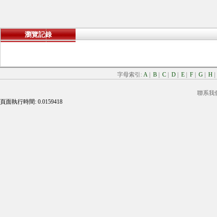
瀏覽記錄
字母索引:
A
|
B
|
C
|
D
|
E
|
F
|
G
|
H
聯系我
頁面執行時間: 0.0159418