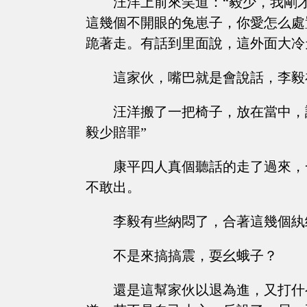
汪洋上前來笑道：“毅少，我剛
這幾個不開眼的兔崽子，你愛怎么處
跪著走。有話到里面說，這外面大冷
這家伙，嘴巴就是會說話，李毅
汪洋搬了一把椅子，放在當中，
毅少賠罪”
康平四人真個聽話的走了過來，
不敢出。
李毅有些納悶了，合著這幾個紈
不是來搞搞震，耍幺蛾子？
還是這幫家伙以退為進，又打什