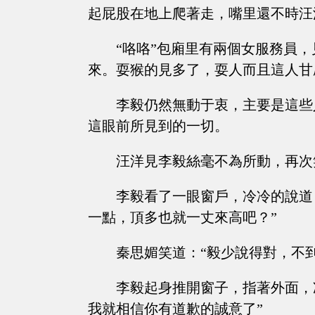
起屁股在地上爬著走，嘴里還不時汪
“咯咯”包廂里有兩個女服務員
來。耍猴的見多了，耍人而且這人甘
李毅仍然無動于衷，主要是這些
這眼前所見到的一切。
汪洋見李毅絲毫不為所動，再次
李毅看了一眼窗戶，冷冷的說道
一點，頂多也就一丈來高吧？”
秦思媚笑道：“毅少說得對，不
李毅起身推開窗子，指著外面，
我就相信你有道歉的誠意了”