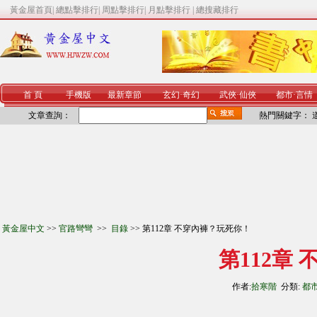
黃金屋首頁
|
總點擊排行
|
周點擊排行
|
月點擊排行
|
總搜藏排行
首 頁
手機版
最新章節
玄幻
·
奇幻
武俠
·
仙俠
都市
·
言情
文章查詢：
熱門關鍵字：
黃金屋中文
>>
官路彎彎
>>
目錄
>> 第112章 不穿內褲？玩死你！
第112章
作者:
拾寒階
分類:
都