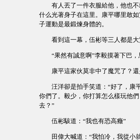
有人丟了一件衣服給他，他也不
什么光著身子在這里。康平哪里敢如
子運動是最鍛煉身體的。
看到這一幕，伍彬等三人都是大
“果然有誠意啊”李毅摸著下巴
康平這家伙莫非中了魔咒了？還
汪洋卻是拍手笑道：“好了，康
你們了。毅少，你打算怎么樣玩他們
去？”
伍彬駭道：“我也有恐高癥”
田偉大喊道：“我怕冷，我從小