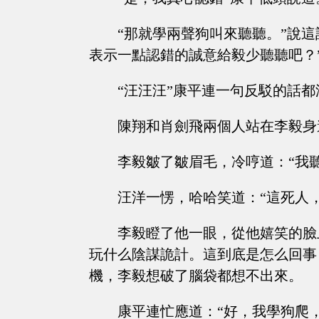
“那就學兩聲狗叫來聽聽。”說
表示一點認錯的誠意給毅少聽聽吧？
“汪汪汪”康平連一句反駁的話
陳翔和肖劍飛兩個人站在李毅身
李毅皺了皺眉毛，冷哼道：“我
汪洋一愣，哈哈笑道：“這死人
李毅瞪了他一眼，從他嬉笑的臉
玩什么陰謀詭計。這到底是怎么回事
機，李毅想破了腦袋都想不出來。
康平連忙應道：“好，我學狗爬