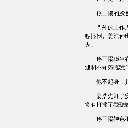
孫正陽的臉
門外的工作
點摔倒。姜浩伸
去。
孫正陽穩坐
迎啊不知蒞臨我
他不起身，
姜浩先盯了
多有打擾了我聽
孫正陽神色