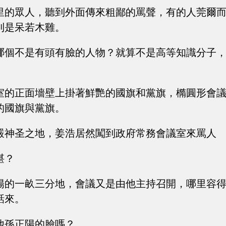
里的眾人，聽到外面傳來粗鄙的罵聲，有的人莞爾
則是呆若木雞。
哪個不是有頭有臉的人物？就算不是高等知識分子
。
室的正面墻壁上掛著鮮艷的國旗和黨旗，橢圓形會
的國旗與黨旗。
嚴神圣之地，姜浩居然闖到政府常務會議室來罵人
堪？
陽的一畝三分地，會議又是由他主持召開，哪里容
話來。
他孫正陽的臉嗎？