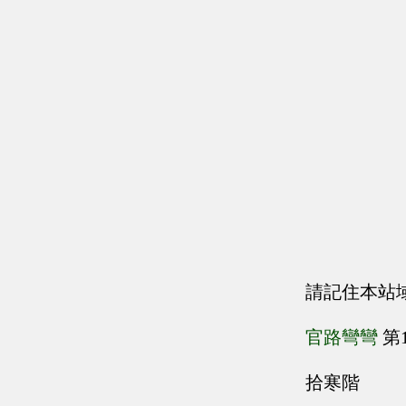
請記住本站
官路彎彎
第
拾寒階