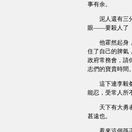
事有余。
泥人還有三
眼——要殺人了
他霍然起身
住了自己的脾氣
政府常務會，請
志們的寶貴時間。
這下連李毅
能忍，受常人所
天下有大勇
甚遠也。
看來這個孫