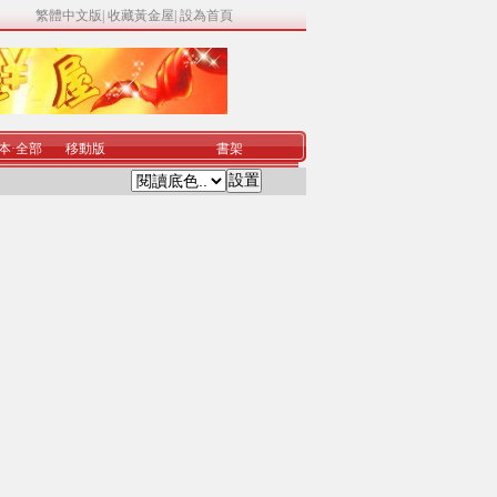
繁體中文版
|
收藏黃金屋
|
設為首頁
本
·
全部
移動版
書架