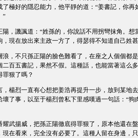
成了極好的隱忍能力，他平靜的道：“姜書記，你再
”
正陽，譏諷道：“姓孫的，你說話不用拐彎抹角。想
狗，現在放出來主政一方了，得瑟得不知道自己姓甚
層浪，不只孫正陽的臉色難看了，在座之人個個都
個二百五書記，果然不假。這種話，也能當著這么
得罪狠了嗎？
言，楊烈一直有心想把姜浩再提升一步，放到某地
給壞了事，以至于楊烈曾私下里感嘆過一句話：“狗
番耀武揚威，把孫正陽徹底得罪狠了，原本他還在
，現在看來，完全沒有必要了。這種人留在身邊，