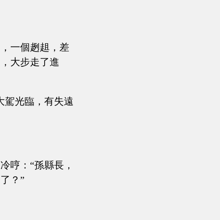
遠，一個趔趄，差
門，大步走了進
大駕光臨，有失遠
冷哼：“孫縣長，
了？”