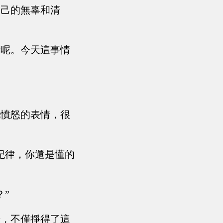
自己的無辜和清
話呢。今天這事情
他憤怒的表情，很
紀律，你還是懂的
”
干，不僅掙得了這