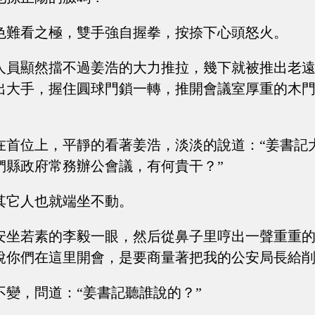
色難看之極，雙手強自握拳，按捺下心頭怒火。
人員顯然擋不過姜浩的大力推拉，幾下就被推出老
出大手，握住圓球門鎖一轉，推開會議室厚重的木
在首位上，平靜的看著姜浩，淡淡的說道：“姜書記
們縣政府常務辦公會議，有何貴干？”
其它人也就端坐不動。
安坐若素的李毅一眼，然后從鼻子里哼出一聲重重的
說你們在這里開會，是要商量著把我的公安局長給削
不變，問道：“姜書記聽誰說的？”