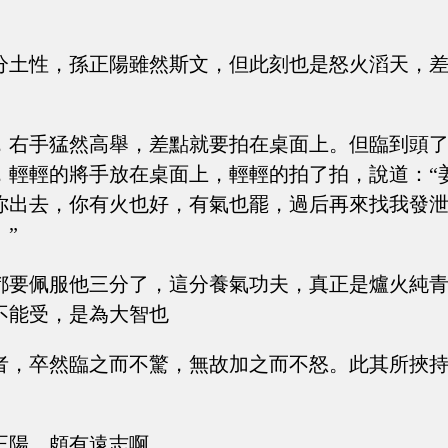
分土性，孫正陽雖然斯文，但此刻也是怒火滔天，
，右手猛然高舉，差點就要拍在桌面上。但臨到頭
，輕輕的將手放在桌面上，輕輕的拍了拍，說道：“
你出去，你有火也好，有氣也罷，過后再來找我發
”
都要佩服他三分了，這分養氣功夫，真正是爐火純
不能受，是為大智也
者，卒然臨之而不驚，無故加之而不怒。此其所挾
正陽，頗有遠志啊