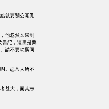
差點就要關公開鳳
了，他忽然又遏制
姜書記，這里是縣
泄。請不要耽擱同
青啊。忍常人所不
持者甚大，而其志