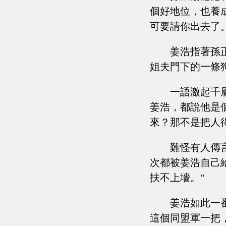
個好地位，也養
可要請你出去了。
姜浩指著孫
姐夫門下的一條
一語激起千
姜浩，都說他是
來？那不是把人
難怪有人傳
次都被姜浩自己
扶不上墻。”
姜浩如此一
這個同盟軍一把