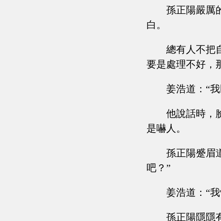
孫正陽嚴厲
白。
總有人不把
要是處理不好，
姜浩道：“
他說話時，
是嚇人。
孫正陽蹙眉
吧？”
姜浩道：“
孫正陽隱隱