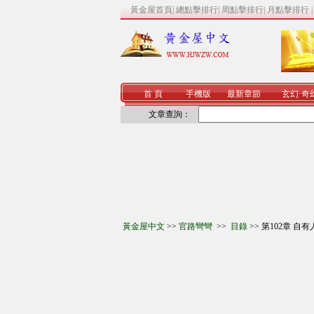
黃金屋首頁
|
總點擊排行
|
周點擊排行
|
月點擊排行
首 頁
手機版
最新章節
玄幻
·
奇
文章查詢：
黃金屋中文
>>
官路彎彎
>>
目錄
>> 第102章 自