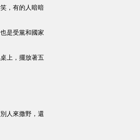
而笑，有的人暗暗
，也是受黨和國家
議桌上，擺放著五
得別人來撒野，還