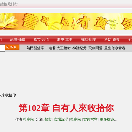
|
總搜藏排行
幻
武俠
·
仙俠
都市
·
言情
歷史
·
軍事
游戲
·
競技
科幻
·
靈異
全
熱門關鍵字：
道君
大王饒命
神話紀元
飛劍問道
重生似水青春
有人來收拾你
第102章 自有人來收拾你
作者:
拾寒階
分類:
都市
|
官場沉浮
|
拾寒階
|
官路彎彎
|
更多標簽
...