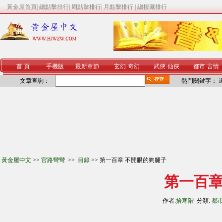
黃金屋首頁
|
總點擊排行
|
周點擊排行
|
月點擊排行
|
總搜藏排行
首 頁
手機版
最新章節
玄幻
·
奇幻
武俠
·
仙俠
都市
·
言情
文章查詢：
熱門關鍵字：
黃金屋中文
>>
官路彎彎
>>
目錄
>> 第一百章 不開眼的狗腿子
第一百章
作者:
拾寒階
分類:
都