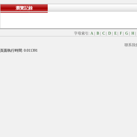
瀏覽記錄
字母索引:
A
|
B
|
C
|
D
|
E
|
F
|
G
|
H
聯系我
頁面執行時間: 0.011391