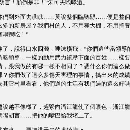
派胡言！顛倒是非！”朱可夫咆哮道。
你們到外面去瞧瞧……莫說整個臨聽縣……便是整
么多的新房屋？我捫村的人，不用種大棚，不用搞
有鴆鴨吃！”
神了，說得口水四濺，唾沫橫飛：“你們這些當領導
賄略領導，一樣的動用武力鎮壓下面的百姓……樣
情，跟我做的有哪一樣不相同了？憑什么你們這么
罪？你捫做了這么多傷天害理的事情，搞出來的成
去其它村里看看，他們過的生活有我們過的這么好
越說越不像樣了，趕緊向潘江龍使了個眼色，潘江
胡嘴胡言……把他的嘴巴給我堵上了。