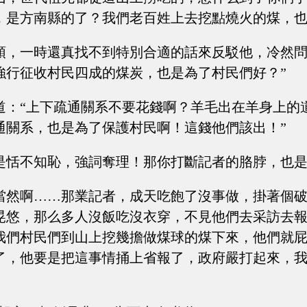
，是方南縣的了？我們老百姓上去挖點燒火的煤，
頭，一時還真找不到特別合適的話來反駁他，冷然問
強行征收村民四成的煤炭，也是為了村民們好？”
道：“上下疏通關系不要花錢啊？羊毛出在羊身上的
通關系，也是為了保護村民啊！這錢他們該出！”
是恬不知恥，強詞奪理！那你打斷記者的胳脖，也是
當然啊……那業記者，成天吃飽了沒事做，掛著個
晃悠，那么多人沒飯吃沒衣穿，不見他們去采訪去
我們村民們到山上挖幾擔做煤球的煤下來，他們就
了，他要是把這事情捅上省報了，政府嚴打起來，