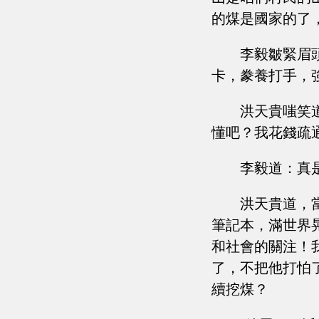
的煤是國家的了
李毅皺緊眉
卡，豢養打手，
洪天貴嗤笑
懂吧？我花錢疏
李毅道：真
洪天貴道，
筆記本，滿世界
和社會的關注！
了，不把他打怕
續挖煤？