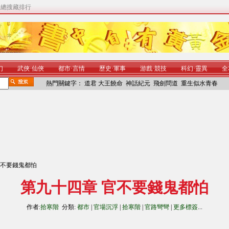
|
總搜藏排行
幻
武俠
·
仙俠
都市
·
言情
歷史
·
軍事
游戲
·
競技
科幻
·
靈異
全
熱門關鍵字：
道君
大王饒命
神話紀元
飛劍問道
重生似水青春
官不要錢鬼都怕
第九十四章 官不要錢鬼都怕
作者:
拾寒階
分類:
都市
|
官場沉浮
|
拾寒階
|
官路彎彎
|
更多標簽
...