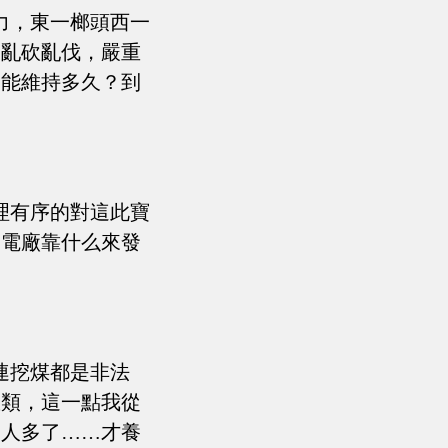
力，東一榔頭西一
，亂砍亂伐，嚴重
…能維持多久？到
理有序的對這此寶
發電廠靠什么來發
連挖煤都是非法
敗類，這一點我從
的人多了……才養