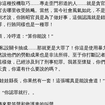
你這種投機取巧……專走歪門邪道的人……就是貪
官去哪里收受賄飚。當然，當今社會風氣如此，不
剛才說，你賄昭官員是為了做好事，這個認識就是
罪，行賄同樣也是一種罪！
頭，冷哼道：“算你能說！”
你私設關卡抽成……那就更是大罪了！你這是使用暴
然說他們的勞動成果也是非法所得。至于你打斷記
這樣做，已經涉及到了刑事犯罪。我甚至懷疑，你
天貴，你還有什么要說的嗎？。
小娃娃縣長，你果然有一套！這張嘴真是能說會道！”
：“你認罪就行。。
傳來鍪笛聲和救護車的叫聲。