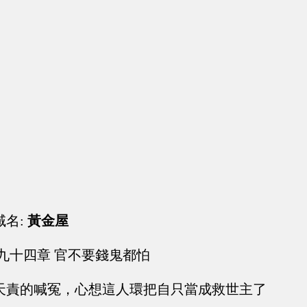
域名:
黃金屋
九十四章 官不要錢鬼都怕
天責的喊冤，心想這人環把自只當成救世主了