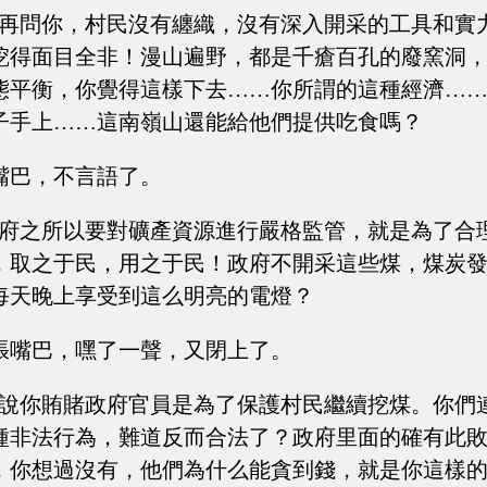
我再問你，村民沒有纏織，沒有深入開采的工具和實
挖得面目全非！漫山遍野，都是千瘡百孔的廢窯洞
態平衡，你覺得這樣下去……你所謂的這種經濟…
子手上……這南嶺山還能給他們提供吃食嗎？
嘴巴，不言語了。
政府之所以要對礦產資源進行嚴格監管，就是為了合
，取之于民，用之于民！政府不開采這些煤，煤炭
每天晚上享受到這么明亮的電燈？
張嘴巴，嘿了一聲，又閉上了。
你說你賄賭政府官員是為了保護村民繼續挖煤。你們
種非法行為，難道反而合法了？政府里面的確有此
，你想過沒有，他們為什么能貪到錢，就是你這樣