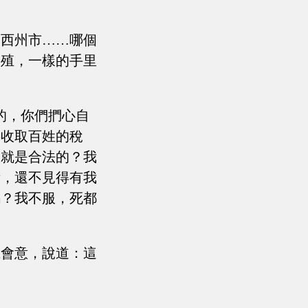
個西州市……哪個
養殖，一樣的手里
的，你們捫心自
要收取百姓的稅
做就是合法的？我
績，還不見得有我
嗎？我不服，死都
龍會意，說道：這