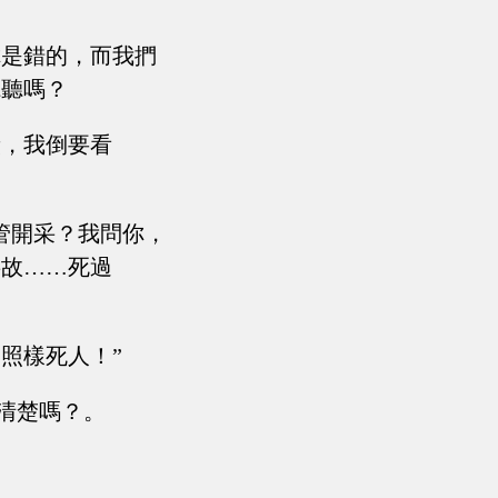
你是錯的，而我捫
聽聽嗎？
段，我倒要看
管開采？我問你，
事故……死過
照樣死人！”
清楚嗎？。