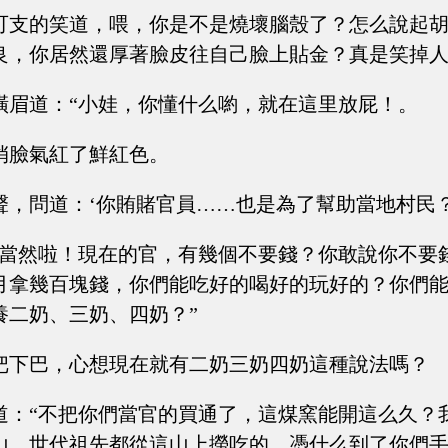
可支的笑道，喂，你是不是燒壞腦殼了？怎么說起
良，你居然還厚著臉皮往自己臉上貼金？真是笑掉
橫眉道：“小娃，你懂什么喲，就在這里放屁！。
俏臉氣紅了鮮紅色。
聲，問道：‘你賄賭官員……也是為了幫助當地村民
“當然啦！現在的官，有幾個不要錢？你敢說你不要
月拿幾百塊錢，你們能吃好的喝好的玩好的？你們
養二奶、三奶、四奶？”
把下巴，心想現在就有二奶三奶四奶這種說法嗎？
道：“不把你們當官的買通了，這煤窯能開這么久？
山，世代祖先都從這山上撈吃的，憑什么到了你們