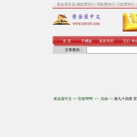
黃金屋首頁
|
總點擊排行
|
周點擊排行
|
月點擊排行
首 頁
手機版
最新章節
玄幻
·
奇
文章查詢：
黃金屋中文
>>
官路彎彎
>>
目錄
>> 第九十四章 