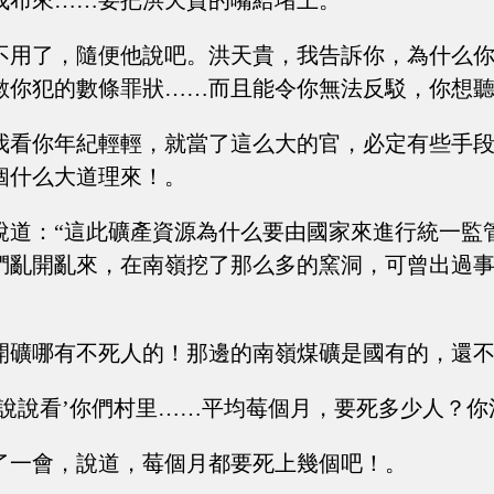
找布來……要把洪天貴的嘴給堵上。
不用了，隨便他說吧。洪天貴，我告訴你，為什么
數你犯的數條罪狀……而且能令你無法反駁，你想
我看你年紀輕輕，就當了這么大的官，必定有些手
個什么大道理來！。
說道：“這此礦產資源為什么要由國家來進行統一監
捫亂開亂來，在南嶺挖了那么多的窯洞，可曾出過
開礦哪有不死人的！那邊的南嶺煤礦是國有的，還不
你說說看’你們村里……平均莓個月，要死多少人？你
了一會，說道，莓個月都要死上幾個吧！。