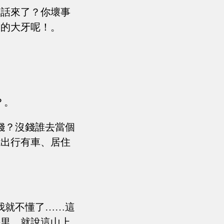
胡話來了？你壞事
人的大牙呢！。
？。
錢？沒錢誰去當個
能出行有車、居住
我就不懂了……這
手里，就說這山上