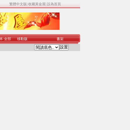
繁體中文版
|
收藏黃金屋
|
設為首頁
本
·
全部
移動版
書架