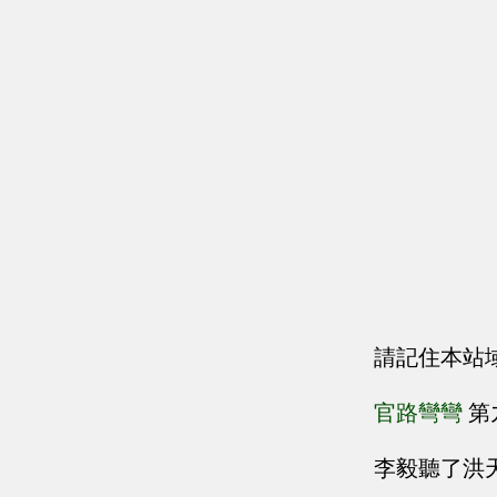
請記住本站
官路彎彎
第
李毅聽了洪