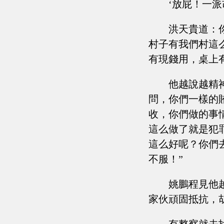
‘放屁！一
洪天貴道：
村子有我們村這
有現錢用，桌上
他越說越精
問，你們一樣的
收，你們做的事
這么做了就是犯
這么好呢？你們
不服！”
姚鵬程見他
家伙頑固抵抗，