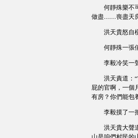
何靜殊樂不
做盡……喪盡天
洪天貴怒自
何靜殊一張
李毅冷笑一
洪天責道：
屁的官啊，一個
有房？你們能包
李毅摸了一
洪天貴大聲
山是咱們村民的