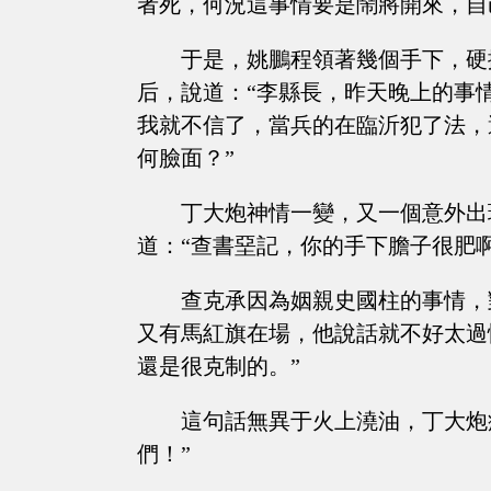
者死，何況這事情要是鬧將開來，自
于是，姚鵬程領著幾個手下，硬
后，說道：“李縣長，昨天晚上的事
我就不信了，當兵的在臨沂犯了法，
何臉面？”
丁大炮神情一變，又一個意外出
道：“查書堊記，你的手下膽子很肥啊
查克承因為姻親史國柱的事情，
又有馬紅旗在場，他說話就不好太過
還是很克制的。”
這句話無異于火上澆油，丁大炮
們！”