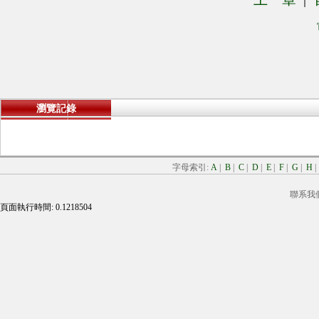
瀏覽記錄
字母索引:
A
|
B
|
C
|
D
|
E
|
F
|
G
|
H
聯系我
頁面執行時間: 0.1218504