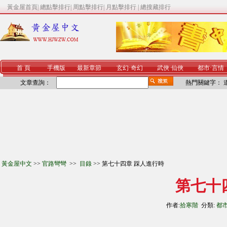
黃金屋首頁
|
總點擊排行
|
周點擊排行
|
月點擊排行
|
總搜藏排行
首 頁
手機版
最新章節
玄幻
·
奇幻
武俠
·
仙俠
都市
·
言情
文章查詢：
熱門關鍵字：
黃金屋中文
>>
官路彎彎
>>
目錄
>> 第七十四章 踩人進行時
第七十
作者:
拾寒階
分類:
都