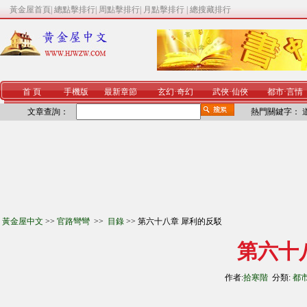
黃金屋首頁
|
總點擊排行
|
周點擊排行
|
月點擊排行
|
總搜藏排行
首 頁
手機版
最新章節
玄幻
·
奇幻
武俠
·
仙俠
都市
·
言情
文章查詢：
熱門關鍵字：
黃金屋中文
>>
官路彎彎
>>
目錄
>> 第六十八章 犀利的反駁
第六十
作者:
拾寒階
分類:
都