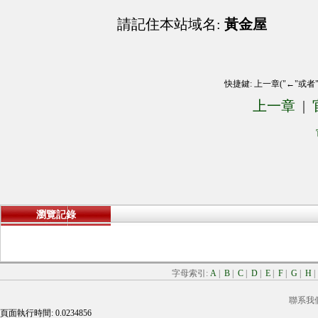
請記住本站域名:
黃金屋
快捷鍵: 上一章("←"或者
上一章
|
瀏覽記錄
字母索引:
A
|
B
|
C
|
D
|
E
|
F
|
G
|
H
聯系我
頁面執行時間: 0.0234856