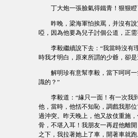
丁大炮一張臉氣得鐵青！狠狠瞪
昨晚，梁海軍怕挨罵，并沒有說
啞，因為他要為兒子討個公道，正需
李毅繼續說下去：“我當時沒有
時我才明白，原來所謂的少爺，卻是
解明珍有意幫李毅，當下呵呵一
識的？”
李毅道：“緣只一面！有一次我
他，當時，他恬不知恥，調戲我那位
過沖突。昨天晚上，他又故伎重施，
骨，不堪入耳！我朋友一再趕他離開
之下，我拉著她上了車，開著車就跑