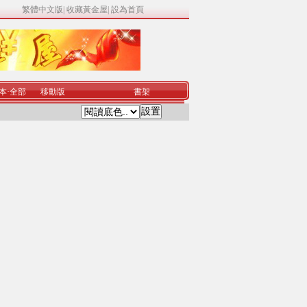
繁體中文版
|
收藏黃金屋
|
設為首頁
本
·
全部
移動版
書架