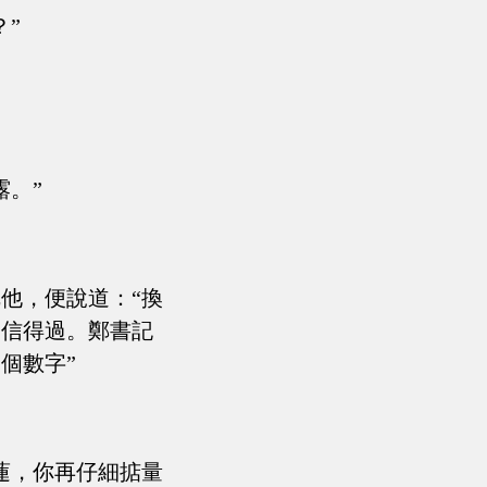
”
露。”
他，便說道：“換
相信得過。鄭書記
個數字”
蓮，你再仔細掂量