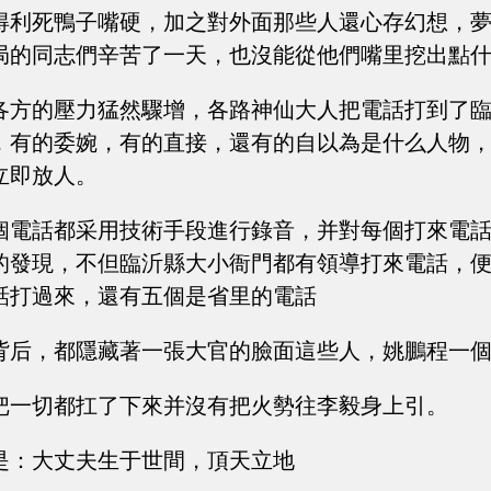
得利死鴨子嘴硬，加之對外面那些人還心存幻想，
局的同志們辛苦了一天，也沒能從他們嘴里挖出點
各方的壓力猛然驟增，各路神仙大人把電話打到了
，有的委婉，有的直接，還有的自以為是什么人物
立即放人。
個電話都采用技術手段進行錄音，并對每個打來電
的發現，不但臨沂縣大小衙門都有領導打來電話，
話打過來，還有五個是省里的電話
背后，都隱藏著一張大官的臉面這些人，姚鵬程一
把一切都扛了下來并沒有把火勢往李毅身上引。
是：大丈夫生于世間，頂天立地