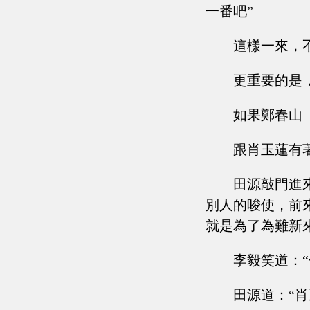
一番吧”
這樣一來，
更重要的是
如果鄭春山
跟肖玉蓮有
田源敲門進
別人的唆使，前
就是為了為難新
李毅笑道：
田源道：“肖