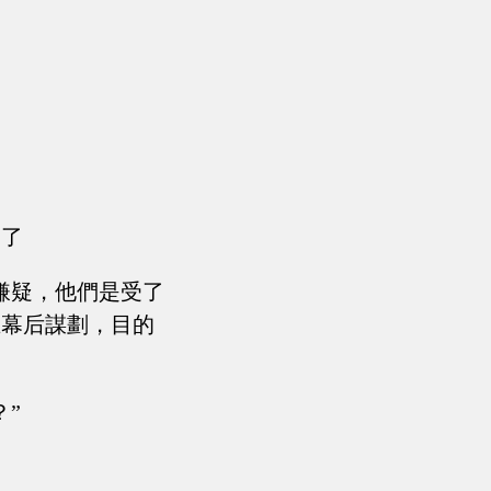
舍了
嫌疑，他們是受了
在幕后謀劃，目的
”