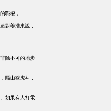
局的職權，
，這對姜浩來說，
了非除不可的地步
變，隔山觀虎斗，
了。如果有人打電