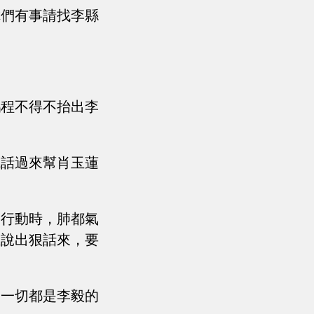
你們有事請找李縣
鵬程不得不抬出李
電話過來幫肖玉蓮
的行動時，肺都氣
且說出狠話來，要
這一切都是李毅的