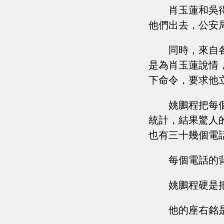
肖玉蓮和吳
他們出去，公安
同時，來自
是為肖玉蓮說情
下命令，要求他
姚鵬程把每
統計，結果驚人
也有三十幾個電
每個電話的
姚鵬程硬是
他的座右銘