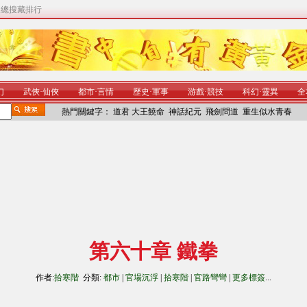
|
總搜藏排行
幻
武俠
·
仙俠
都市
·
言情
歷史
·
軍事
游戲
·
競技
科幻
·
靈異
全
熱門關鍵字：
道君
大王饒命
神話紀元
飛劍問道
重生似水青春
第六十章 鐵拳
作者:
拾寒階
分類:
都市
|
官場沉浮
|
拾寒階
|
官路彎彎
|
更多標簽
...