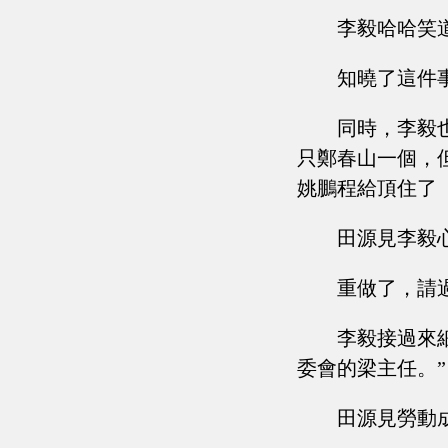
李毅哈哈笑
知曉了這件
同時，李毅
只鄭春山一個，
姚鵬程給頂住了
田源見李毅
重做了，請
李毅接過來
委會的梁主任。”
田源見勞動