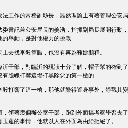
政法工作的常務副縣長，雖然理論上有著管理公安
法委書記兼公安局長的姜浩，指揮副局長展開行動
他的舉動，是對他權力的挑戰
馬上去找李毅算賬，也沒有再為難姚鵬程。
臨沂干部，對臨沂的現狀十分了解，帽子幫的確到
沒有膽魄打響這場打黑除惡的第一槍的
李毅打響了這一槍，那他就樂得置身事外，靜觀其
頭，領著幾個辦公室干部，跑到外面搞考察學習去
肖玉蓮的事情，他就以人在外面為由給拒絕了。