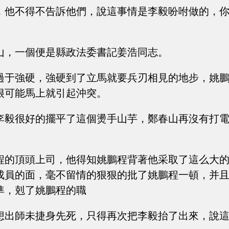
，他不得不告訴他們，說這事情是李毅吩咐做的，
山，一個便是縣政法委書記姜浩同志。
過于強硬，強硬到了立馬就要兵刃相見的地步，姚
很可能馬上就引起沖突。
李毅很好的擺平了這個燙手山芋，鄭春山再沒有打
程的頂頭上司，他得知姚鵬程背著他采取了這么大
成員的面，毫不留情的狠狠的批了姚鵬程一頓，并
準，剋了姚鵬程的職
想出師未捷身先死，只得再次把李毅抬了出來，說