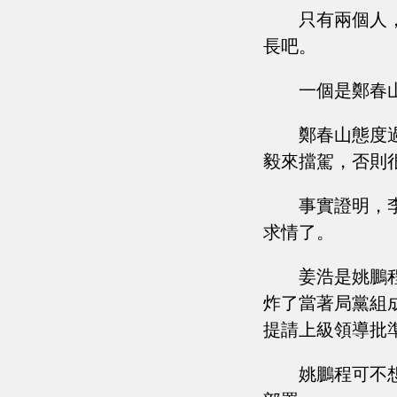
只有兩個人
長吧。
一個是鄭春
鄭春山態度
毅來擋駕，否則
事實證明，
求情了。
姜浩是姚鵬
炸了當著局黨組
提請上級領導批
姚鵬程可不