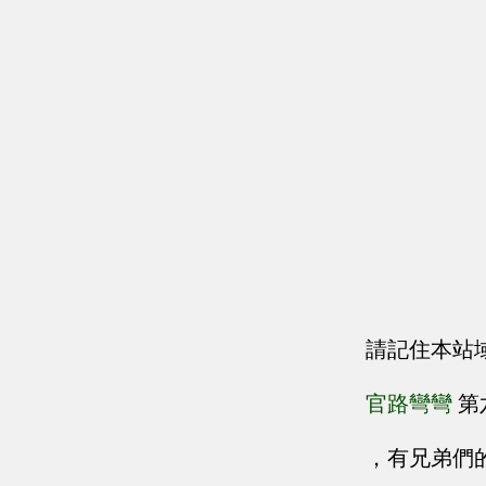
請記住本站
官路彎彎
第
，有兄弟們