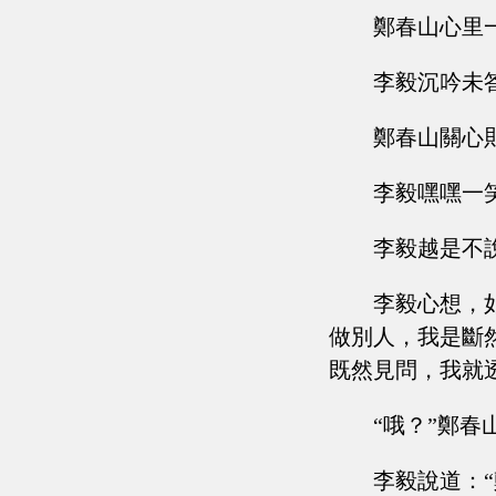
鄭春山心里
李毅沉吟未
鄭春山關心
李毅嘿嘿一
李毅越是不
李毅心想，
做別人，我是斷
既然見問，我就
“哦？”鄭
李毅說道：