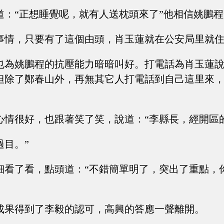
道：“正想睡覺呢，就有人送枕頭來了”他相信姚鵬
事情，只要有了這個由頭，肖玉蓮就在公安局里就
也為姚鵬程的抗壓能力暗暗叫好。打電話為肖玉蓮
但除了鄭春山外，再無其它人打電話到自己這里來
心情很好，也跟著笑了笑，說道：“李縣長，經開區
過目。”
細看了看，點頭道：“不錯簡單明了，突出了重點，
成果得到了李毅的認可，高興的答應一聲離開。