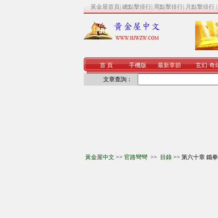
黃金屋首頁
|
總點擊排行
|
周點擊排行
|
月點擊排行
首 頁
手機版
最新章節
玄幻
·
奇
文章查詢：
黃金屋中文
>>
官路彎彎
>>
目錄
>> 第六十章 鐵拳