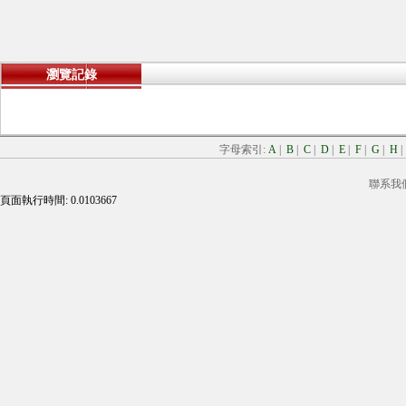
瀏覽記錄
字母索引:
A
|
B
|
C
|
D
|
E
|
F
|
G
|
H
聯系我
頁面執行時間: 0.0103667