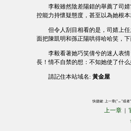
李毅雖然陰差陽錯的舉薦了司婧
控能力持懷疑態度，甚至以為她根本
但令人刮目相看的是，司婧上任
面把陳凱明和孫正陽哄得哈哈笑，下
李毅看著她巧笑倩兮的迷人表情
長！情不自禁的想：不知她使了什么
請記住本站域名:
黃金屋
快捷鍵: 上一章("←"或者
上一章
|