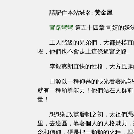
請記住本站域名:
黃金屋
官路彎彎
第五十四章 司婧的妖
工人階級的兄弟們，大都是樸直
唆，他們也不會走上這條逼宮之路。
李毅爽朗直快的性格，大方風趣
田源以一種仰慕的眼光看著雕塑
就有一種領導能力！他們站在人群前
量！
想想執政黨發軔之初，太祖們憑
里，去邊區，靠著個人的人格魅力，
念和信仰，硬是把一顆顆的火種，埋