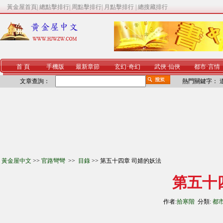
黃金屋首頁
|
總點擊排行
|
周點擊排行
|
月點擊排行
|
總搜藏排行
首 頁
手機版
最新章節
玄幻
·
奇幻
武俠
·
仙俠
都市
·
言情
文章查詢：
熱門關鍵字：
黃金屋中文
>>
官路彎彎
>>
目錄
>> 第五十四章 司婧的妖法
第五十
作者:
拾寒階
分類:
都