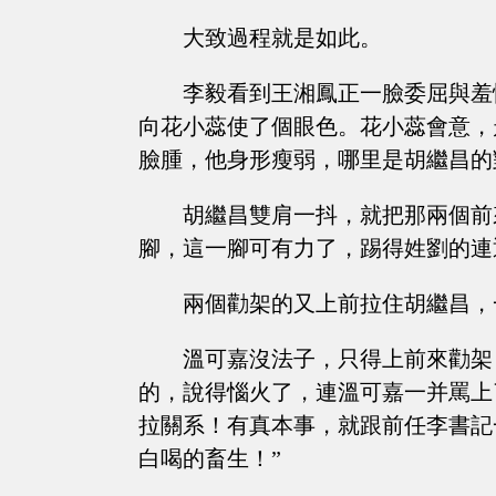
大致過程就是如此。
李毅看到王湘鳳正一臉委屈與羞
向花小蕊使了個眼色。花小蕊會意，
臉腫，他身形瘦弱，哪里是胡繼昌的
胡繼昌雙肩一抖，就把那兩個前
腳，這一腳可有力了，踢得姓劉的連
兩個勸架的又上前拉住胡繼昌，
溫可嘉沒法子，只得上前來勸架
的，說得惱火了，連溫可嘉一并罵上
拉關系！有真本事，就跟前任李書記
白喝的畜生！”