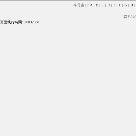
字母索引:
A
|
B
|
C
|
D
|
E
|
F
|
G
|
H
聯系我
頁面執行時間: 0.0832838