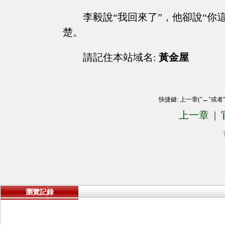
李毅說“我回來了”，他卻說“你
楚。
請記住本站域名:
黃金屋
快捷鍵: 上一章("←"或者
上一章
|
瀏覽記錄