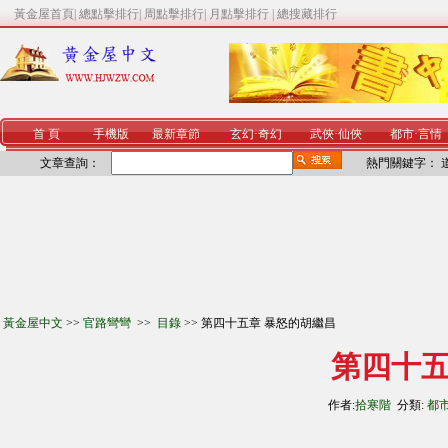
黃金屋首頁
|
總點擊排行
|
周點擊排行
|
月點擊排行
|
總搜藏排行
首 頁
手機版
最新章節
玄幻
·
奇幻
武俠
·
仙俠
都市
·
言情
文章查詢：
熱門關鍵字：
黃金屋中文
>>
官路彎彎
>>
目錄
>> 第四十五章 暴怒的胡繼昌
第四十五
作者:
拾寒階
分類:
都