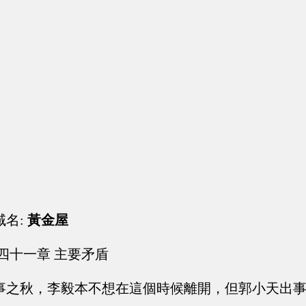
域名:
黃金屋
四十一章 主要矛盾
事之秋，李毅本不想在這個時候離開，但郭小天出