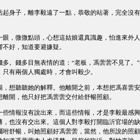
站起身子，離李毅遠了一點，恭敬的站著，完全沒
一眼，微微點頭，心想這姑娘還真識趣，怕進來外
響不好，知道要避嫌疑。
錢多。錢多目無表情的道：“老板，馮蕓蕓不見了。
，只有兩個人獨處時，才會叫毅少。
暢，想聽聽她的解釋。他離開之前，本想把馮喜蕓
想離開，他只好把馮蕓蕓交付給舒暢照顧。
一些情報沒有說出來，而這些情報，才是李毅最感
薄，也沒有交出來。這個人對李毅打開臨沂官場的
囑咐舒暢，叫她照顧好馮蕓蕓，當然，他所說的照