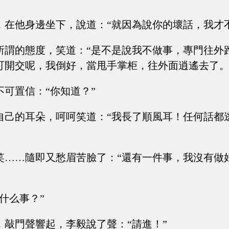
，在他身邊坐下，說道：“就因為說你的壞話，我才
所謂的態度，笑道：“是不是說我不做事，專門往外
可開交呢，我倒好，當甩手掌柜，往外面逍遙去了。
不可置信：“你知道？”
自己的耳朵，呵呵笑道：“我長了順風耳！任何話都
笑……隨即又愁眉苦臉了：“還有一件事，我沒有做
什么事？”
，敲門聲響起，李毅說了聲：“請進！”