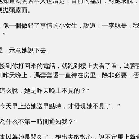
他知道馮蕓蕓本人也清楚，目前的臨沂，對她來說
便拋頭露面。
，像一個做錯了事情的小女生，說道：一李縣長，
”
聲，示意她說下去。
我接到你打回來的電話，就跑到樓上去看了看，馮蕓
到昨天晚上，馮蕓蕓還一直待在房里，除非必要，
“這么說，她是昨天晚上不見的？”
我今天早上給她送早點時，才發現她不見了。”
你為什么不第一時間通知我？”
我本以為她是悶久了，想出去散散心，說不定馬上就