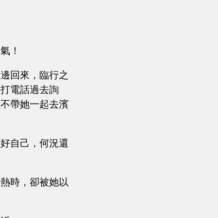
生氣！
那邊回來，臨行之
間打電話過去詢
么不帶她一起去濱
顧好自己，何況還
親熱時，卻被她以