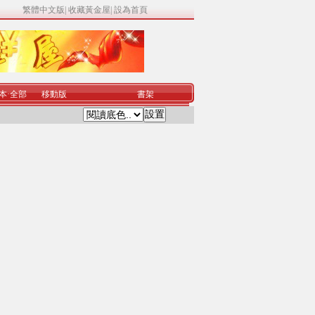
繁體中文版
|
收藏黃金屋
|
設為首頁
本
·
全部
移動版
書架