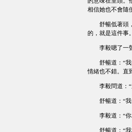
的意味在里頭。
相信她也不會隨
舒暢低著頭
的，就是這件事。
李毅嗯了一
舒暢道：“
情緒也不錯。直
李毅問道：
舒暢道：“
李毅道：“
舒暢道：“