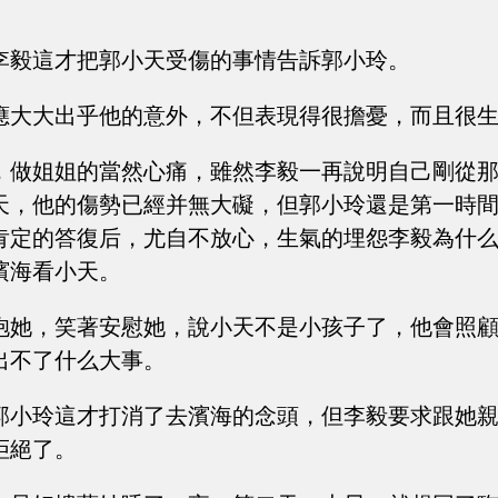
李毅這才把郭小天受傷的事情告訴郭小玲。
應大大出乎他的意外，不但表現得很擔憂，而且很
，做姐姐的當然心痛，雖然李毅一再說明自己剛從
天，他的傷勢已經并無大礙，但郭小玲還是第一時
肯定的答復后，尤自不放心，生氣的埋怨李毅為什
濱海看小天。
抱她，笑著安慰她，說小天不是小孩子了，他會照
出不了什么大事。
郭小玲這才打消了去濱海的念頭，但李毅要求跟她
拒絕了。