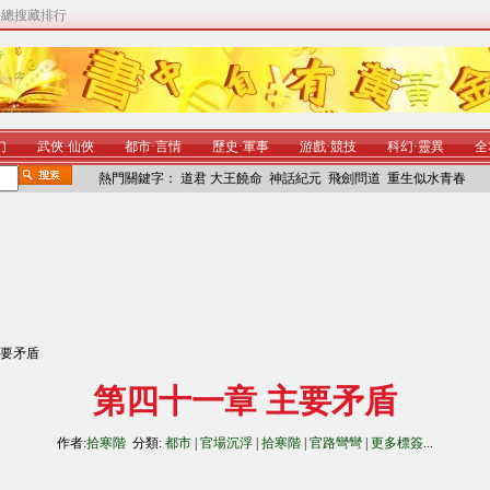
|
總搜藏排行
幻
武俠
·
仙俠
都市
·
言情
歷史
·
軍事
游戲
·
競技
科幻
·
靈異
全
熱門關鍵字：
道君
大王饒命
神話紀元
飛劍問道
重生似水青春
主要矛盾
第四十一章 主要矛盾
作者:
拾寒階
分類:
都市
|
官場沉浮
|
拾寒階
|
官路彎彎
|
更多標簽
...