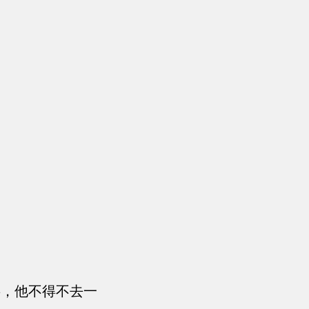
事，他不得不去一