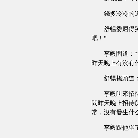
錢多冷冷的
舒暢委屈得
吧！”
李毅問道：
昨天晚上有沒有
舒暢搖頭道
李毅叫來招
問昨天晚上招待
常，沒有發生什
李毅跟他聊